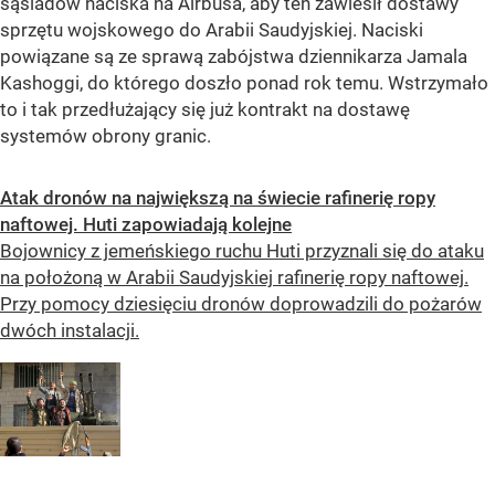
sąsiadów naciska na Airbusa, aby ten zawiesił dostawy
sprzętu wojskowego do Arabii Saudyjskiej. Naciski
powiązane są ze sprawą zabójstwa dziennikarza Jamala
Kashoggi, do którego doszło ponad rok temu. Wstrzymało
to i tak przedłużający się już kontrakt na dostawę
systemów obrony granic.
Atak dronów na największą na świecie rafinerię ropy
naftowej. Huti zapowiadają kolejne
Bojownicy z jemeńskiego ruchu Huti przyznali się do ataku
na położoną w Arabii Saudyjskiej rafinerię ropy naftowej.
Przy pomocy dziesięciu dronów doprowadzili do pożarów
dwóch instalacji.