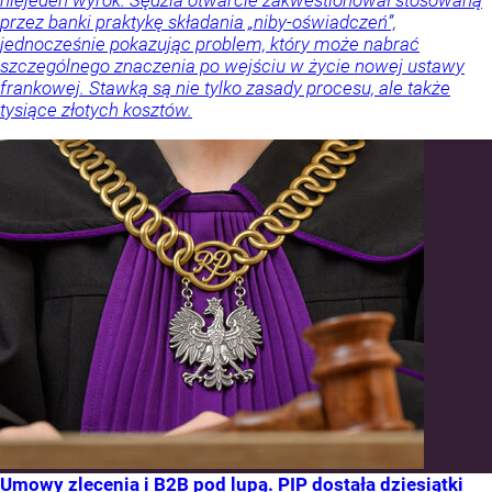
przez banki praktykę składania „niby-oświadczeń”,
jednocześnie pokazując problem, który może nabrać
szczególnego znaczenia po wejściu w życie nowej ustawy
frankowej. Stawką są nie tylko zasady procesu, ale także
tysiące złotych kosztów.
Umowy zlecenia i B2B pod lupą. PIP dostała dziesiątki