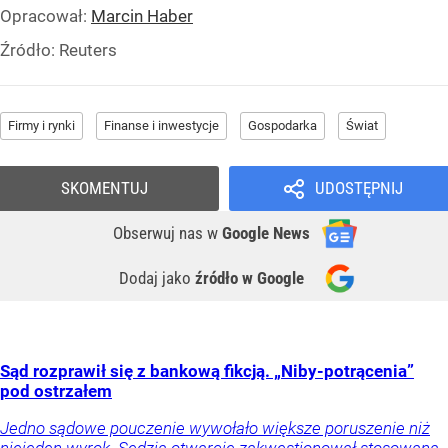
Opracował:
Marcin Haber
Źródło:
Reuters
Firmy i rynki
Finanse i inwestycje
Gospodarka
Świat
SKOMENTUJ
UDOSTĘPNIJ
Obserwuj nas
w
Google News
Dodaj jako
źródło w Google
Sąd rozprawił się z bankową fikcją. „Niby-potrącenia”
pod ostrzałem
Jedno sądowe pouczenie wywołało większe poruszenie niż
niejeden wyrok. Sędzia otwarcie zakwestionował stosowaną