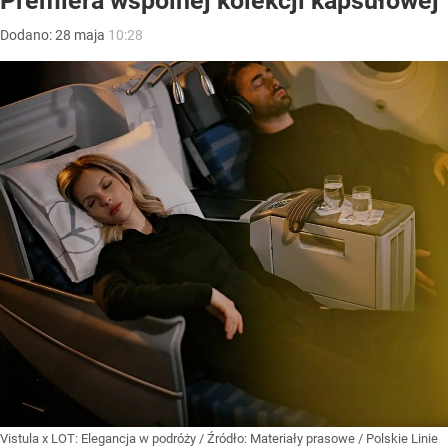
Premiera wspólnej kolekcji kapsułowej
Dodano:
28
maja
10:28
Vistula x LOT: Elegancja w podróży
/ Źródło:
Materiały prasowe
/
Polskie Linie