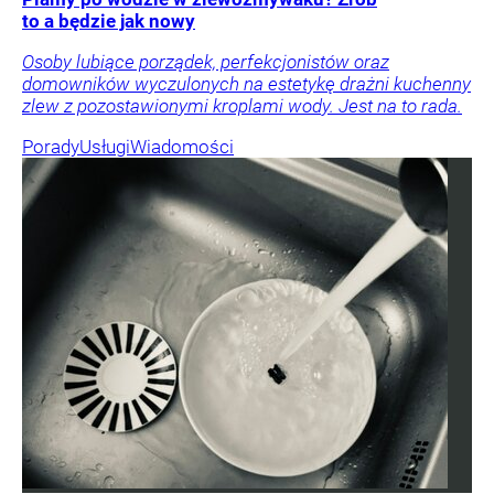
to a będzie jak nowy
Osoby lubiące porządek, perfekcjonistów oraz
domowników wyczulonych na estetykę drażni kuchenny
zlew z pozostawionymi kroplami wody. Jest na to rada.
Porady
Usługi
Wiadomości