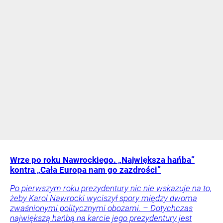
Wrze po roku Nawrockiego. „Największa hańba”
kontra „Cała Europa nam go zazdrości”
Po pierwszym roku prezydentury nic nie wskazuje na to,
żeby Karol Nawrocki wyciszył spory między dwoma
zwaśnionymi politycznymi obozami. – Dotychczas
największą hańbą na karcie jego prezydentury jest