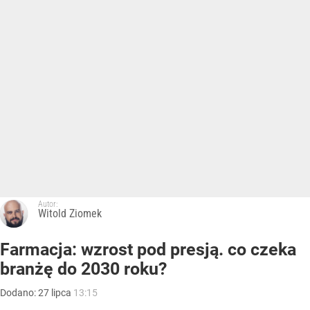
Autor:
Witold Ziomek
Farmacja: wzrost pod presją. co czeka
branżę do 2030 roku?
Dodano:
27
lipca
13:15