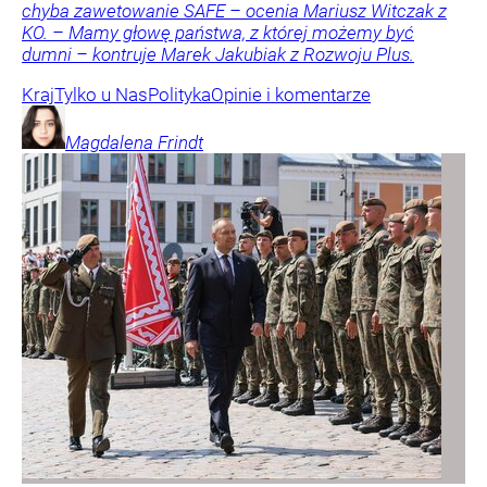
chyba zawetowanie SAFE – ocenia Mariusz Witczak z
KO. – Mamy głowę państwa, z której możemy być
dumni – kontruje Marek Jakubiak z Rozwoju Plus.
Kraj
Tylko u Nas
Polityka
Opinie i komentarze
Magdalena
Frindt