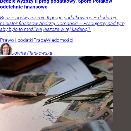
Będzie wyższy II próg podatkowy. Sporo Polaków
odetchnie finansowo
Będzie podwyższenie II progu podatkowego – deklaruje
minister finansów Andrzej Domański – Pracujemy nad tym,
aby było to możliwe jeszcze w tej kadencji.
Prawo i podatki
Praca
Wiadomości
Jowita
Flankowska