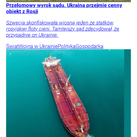
Przełomowy wyrok sądu. Ukraina przejmie cenny
obiekt z Rosji
Szwecja skonfiskowała wiosną jeden ze statków
rosyjskiej floty cieni. Tamtejszy sąd zdecydował, że
przypadnie on Ukrainie.
Świat
Wojna w Ukrainie
Polityka
Gospodarka