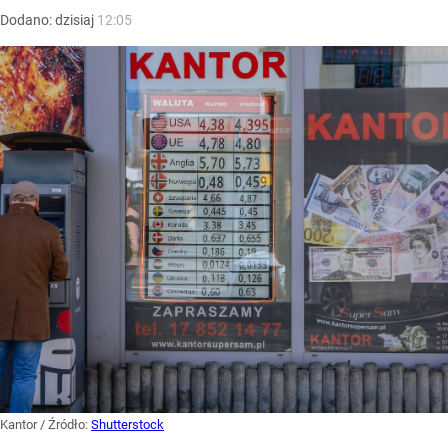
Dodano:
dzisiaj
12:05
Kantor
/ Źródło:
Shutterstock