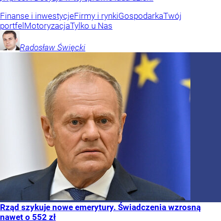
Finanse i inwestycje
Firmy i rynki
Gospodarka
Twój
portfel
Motoryzacja
Tylko u Nas
Radosław
Święcki
Rząd szykuje nowe emerytury. Świadczenia wzrosną
nawet o 552 zł