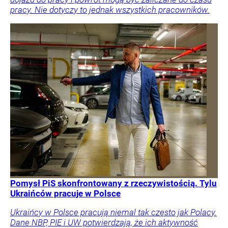
pracy. Nie dotyczy to jednak wszystkich pracowników.
Pomysł PiS skonfrontowany z rzeczywistością. Tylu
Ukraińców pracuje w Polsce
Ukraińcy w Polsce pracują niemal tak często jak Polacy.
Dane NBP, PIE i UW potwierdzają, że ich aktywność