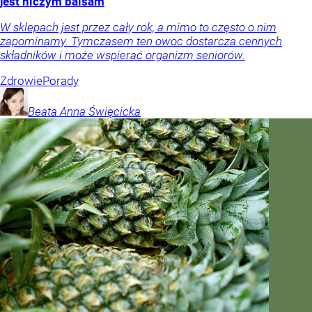
jest niczym balsam
W sklepach jest przez cały rok, a mimo to często o nim
zapominamy. Tymczasem ten owoc dostarcza cennych
składników i może wspierać organizm seniorów.
Zdrowie
Porady
Beata Anna
Święcicka