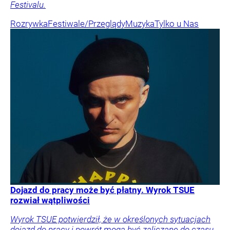
Festivalu.
Rozrywka
Festiwale/Przeglądy
Muzyka
Tylko u Nas
Dojazd do pracy może być płatny. Wyrok TSUE
rozwiał wątpliwości
Wyrok TSUE potwierdził, że w określonych sytuacjach
dojazd do pracy i powrót mogą być zaliczane do czasu