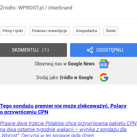
Źródło:
WPROST.pl
/
Interbrand
Firmy i rynki
Finanse i inwestycje
Gospodarka
Świat
SKOMENTUJ
UDOSTĘPNIJ
1
Obserwuj nas
w
Google News
Dodaj jako
źródło w Google
Tego sondażu premier nie może zlekceważyć. Polacy
o przywróceniu CPN
Prawie dwie trzecie Polaków chce przywrócenia pakietu CPN
na dwa ostatnie tygodnie wakacji – wynika z sondażu dla
„Wprost”. Decyzja w tej sprawie lada dzień.