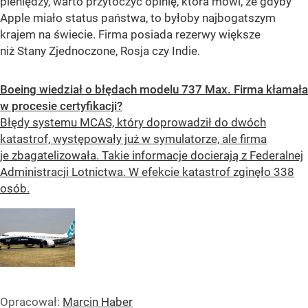
pieniędzy, warto przytoczyć opinię, która mówi, że gdyby
Apple miało status państwa, to byłoby najbogatszym
krajem na świecie. Firma posiada rezerwy większe
niż Stany Zjednoczone, Rosja czy Indie.
Boeing wiedział o błędach modelu 737 Max. Firma kłamała
w procesie certyfikacji?
Błędy systemu MCAS, który doprowadził do dwóch
katastrof, występowały już w symulatorze, ale firma
je zbagatelizowała. Takie informacje docierają z Federalnej
Administracji Lotnictwa. W efekcie katastrof zginęło 338
osób.
Opracował:
Marcin Haber