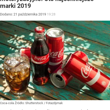
marki 2019
Dodano:
21
października
2019
19:28
Coca-cola
Źródło:
Shutterstock
/
Fotazdymak