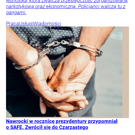
jednostka, która zwalcza przestępczość zorganizowaną,
narkotykową oraz ekonomiczną. Policjanci walczą tu z
gangami.
Praca
Usługi
Wiadomości
Nawrocki w rocznicę prezydentury przypomniał
o SAFE. Zwrócił się do Czarzastego