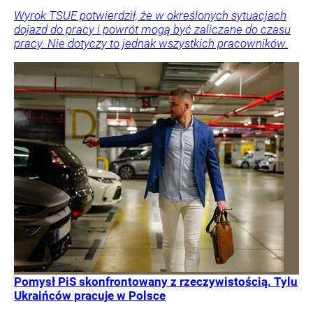
Wyrok TSUE potwierdził, że w określonych sytuacjach
dojazd do pracy i powrót mogą być zaliczane do czasu
pracy. Nie dotyczy to jednak wszystkich pracowników.
Pomysł PiS skonfrontowany z rzeczywistością. Tylu
Ukraińców pracuje w Polsce