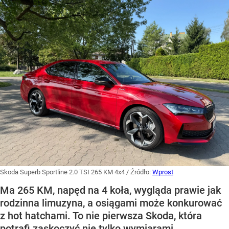
Skoda Superb Sportline 2.0 TSI 265 KM 4x4
/ Źródło:
Wprost
Ma 265 KM, napęd na 4 koła, wygląda prawie jak
rodzinna limuzyna, a osiągami może konkurować
z hot hatchami. To nie pierwsza Skoda, która
potrafi zaskoczyć nie tylko wymiarami.