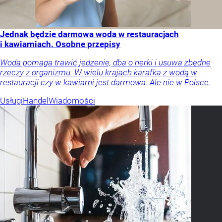
Jednak będzie darmowa woda w restauracjach
i kawiarniach. Osobne przepisy
Woda pomaga trawić jedzenie, dba o nerki i usuwa zbędne
rzeczy z organizmu. W wielu krajach karafka z wodą w
restauracji czy w kawiarni jest darmowa. Ale nie w Polsce.
Usługi
Handel
Wiadomości