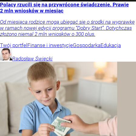
Polacy rzucili się na przywrócone świadczenie. Prawie
2 mln wniosków w miesiąc
Od miesiąca rodzice mogą ubiegać się o środki na wyprawkę
w ramach nowej edycji programu “Dobry Start”. Dotychczas
złożono niemal 2 mln wniosków o 300 plus.
Twój portfel
Finanse i inwestycje
Gospodarka
Edukacja
Radosław
Święcki