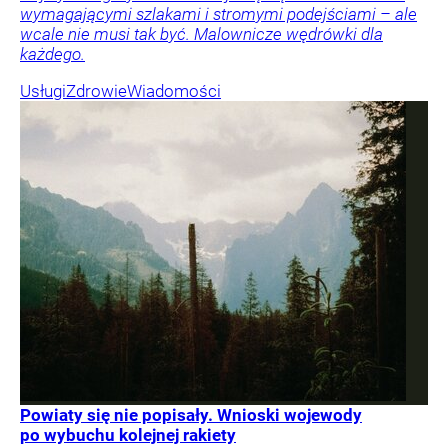
wymagającymi szlakami i stromymi podejściami – ale
wcale nie musi tak być. Malownicze wędrówki dla
każdego.
Usługi
Zdrowie
Wiadomości
Powiaty się nie popisały. Wnioski wojewody
po wybuchu kolejnej rakiety