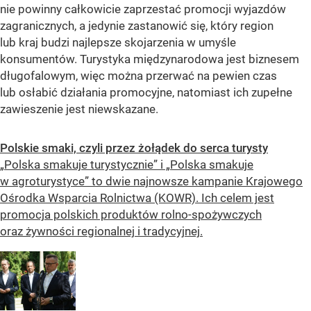
nie powinny całkowicie zaprzestać promocji wyjazdów
zagranicznych, a jedynie zastanowić się, który region
lub kraj budzi najlepsze skojarzenia w umyśle
konsumentów. Turystyka międzynarodowa jest biznesem
długofalowym, więc można przerwać na pewien czas
lub osłabić działania promocyjne, natomiast ich zupełne
zawieszenie jest niewskazane.
Polskie smaki, czyli przez żołądek do serca turysty
„Polska smakuje turystycznie” i „Polska smakuje
w agroturystyce” to dwie najnowsze kampanie Krajowego
Ośrodka Wsparcia Rolnictwa (KOWR). Ich celem jest
promocja polskich produktów rolno-spożywczych
oraz żywności regionalnej i tradycyjnej.