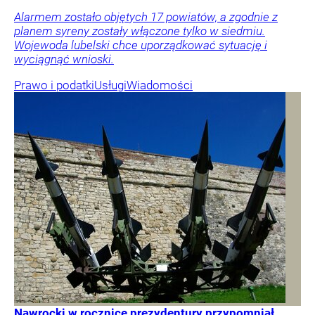
Alarmem zostało objętych 17 powiatów, a zgodnie z
planem syreny zostały włączone tylko w siedmiu.
Wojewoda lubelski chce uporządkować sytuację i
wyciągnąć wnioski.
Prawo i podatki
Usługi
Wiadomości
Nawrocki w rocznicę prezydentury przypomniał