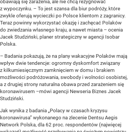
obawiają się zarażenia, ale nie chcą rezygnować
z wypoczynku. – To jest szansa dla biur podróży, które
zwykle oferują wycieczki po Polsce klientom z zagranicy.
Teraz powinny wykorzystać okazję i zachęcać Polaków
do zwiedzania własnego kraju, a nawet miasta – ocenia
Jacek Studziński, planer strategiczny w agencji Isobar
Polska.
– Badania pokazują, że na plany wakacyjne Polaków mają
wpływ dwie tendencje: ogromny dyskomfort związany
z kilkumiesięcznym zamknięciem w domu i brakiem
możliwości podróżowania, swobody i wolności osobistej,
a z drugiej strony naturalna obawa przed zarażeniem się
koronawirusem –mówi agencji Newseria Biznes Jacek
Studziński.
Jak wynika z badania „Polacy w czasach kryzysu
koronawirusa” wykonanego na zlecenie Dentsu Aegis
Network Polska, dla 62 proc. respondentów (najwięcej
wskazań) możliwość przebywania na świeżym powietrzu