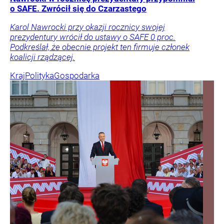
o SAFE. Zwrócił się do Czarzastego
Karol Nawrocki przy okazji rocznicy swojej
prezydentury wrócił do ustawy o SAFE 0 proc.
Podkreślał, że obecnie projekt ten firmuje członek
koalicji rządzącej.
Kraj
Polityka
Gospodarka