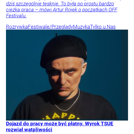
dziś szczególnie tęsknię. To była po prostu bardzo
ciężka praca – mówi Artur Rojek o początkach OFF
Festivalu.
Rozrywka
Festiwale/Przeglądy
Muzyka
Tylko u Nas
Dojazd do pracy może być płatny. Wyrok TSUE
rozwiał wątpliwości