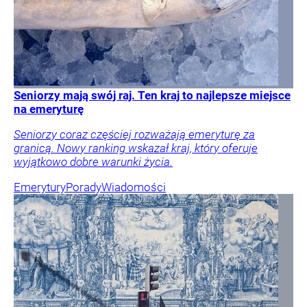
Seniorzy mają swój raj. Ten kraj to najlepsze miejsce
na emeryturę
Seniorzy coraz częściej rozważają emeryturę za
granicą. Nowy ranking wskazał kraj, który oferuje
wyjątkowo dobre warunki życia.
Emerytury
Porady
Wiadomości