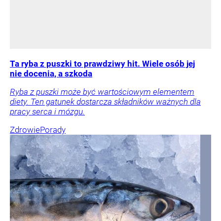
Ta ryba z puszki to prawdziwy hit. Wiele osób jej
nie docenia, a szkoda
Ryba z puszki może być wartościowym elementem
diety. Ten gatunek dostarcza składników ważnych dla
pracy serca i mózgu.
Zdrowie
Porady