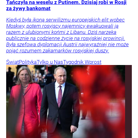
Tańczyła na weselu z Putinem. Dzisiaj robi w Rosji
za żywy bankomat
Kiedyś była ikoną serwilizmu europejskich elit wobec
Moskwy, potem rosyjscy najemnicy ewakuowali ją
razem z ulubionymi końmi z Libanu. Dziś narzeka
publicznie na codzienne życie na rosyjskiej prowincji.
Była szefowa dyplomacji Austrii najwyraźniej nie może
pojąć rozumem zakamarków rosyjskiej duszy.
Świat
Polityka
Tylko u Nas
Tygodnik Wprost