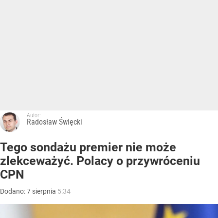
Autor:
Radosław Święcki
Tego sondażu premier nie może
zlekceważyć. Polacy o przywróceniu
CPN
Dodano:
7
sierpnia
5:34