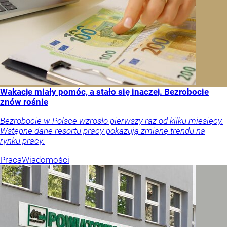
Wakacje miały pomóc, a stało się inaczej. Bezrobocie
znów rośnie
Bezrobocie w Polsce wzrosło pierwszy raz od kilku miesięcy.
Wstępne dane resortu pracy pokazują zmianę trendu na
rynku pracy.
Praca
Wiadomości