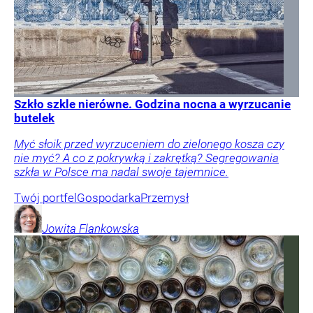
Szkło szkle nierówne. Godzina nocna a wyrzucanie
butelek
Myć słoik przed wyrzuceniem do zielonego kosza czy
nie myć? A co z pokrywką i zakrętką? Segregowania
szkła w Polsce ma nadal swoje tajemnice.
Twój portfel
Gospodarka
Przemysł
Jowita
Flankowska