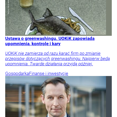
Ustawa o greenwashingu. UOKiK zapowiada
upomnienia, kontrole i kary
UOKiK nie zamierza od razu karać firm po zmianie
przepisów dotyczących greenwashingu. Najpierw będą
upomnienia. Twarde działania przyjdą później.
Gospodarka
Finanse i inwestycje