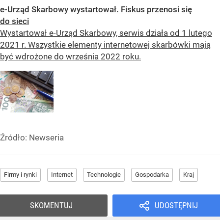
e-Urząd Skarbowy wystartował. Fiskus przenosi się
do sieci
Wystartował e-Urząd Skarbowy, serwis działa od 1 lutego
2021 r. Wszystkie elementy internetowej skarbówki mają
być wdrożone do września 2022 roku.
Źródło:
Newseria
Firmy i rynki
Internet
Technologie
Gospodarka
Kraj
SKOMENTUJ
UDOSTĘPNIJ