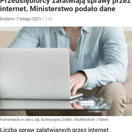
Przedsiębiorcy załatwiają sprawy przez
internet. Ministerstwo podało dane
Dodano:
7
lutego
2021
12:04
Komentarze w sieci, zdj. ilustracyjne
Źródło:
Shutterstock
/
fizkes
Liczba spraw załatwianych przez internet