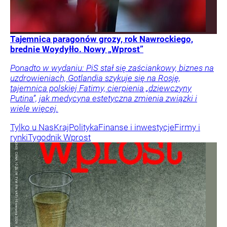
Tajemnica paragonów grozy, rok Nawrockiego,
brednie Woydyłło. Nowy „Wprost”
Ponadto w wydaniu: PiS stał się zaściankowy, biznes na
uzdrowieniach, Gotlandia szykuje się na Rosję,
tajemnica polskiej Fatimy, cierpienia „dziewczyny
Putina”, jak medycyna estetyczna zmienia związki i
wiele więcej.
Tylko u Nas
Kraj
Polityka
Finanse i inwestycje
Firmy i
rynki
Tygodnik Wprost