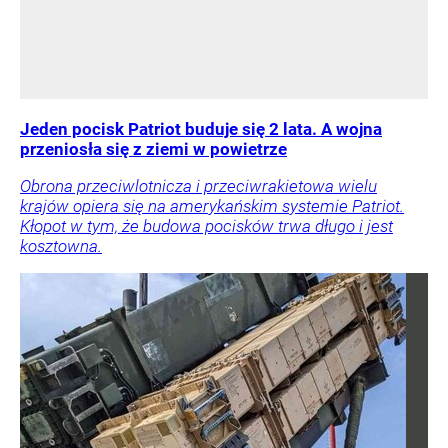
Jeden pocisk Patriot buduje się 2 lata. A wojna
przeniosła się z ziemi w powietrze
Obrona przeciwlotnicza i przeciwrakietowa wielu
krajów opiera się na amerykańskim systemie Patriot.
Kłopot w tym, że budowa pocisków trwa długo i jest
kosztowna.