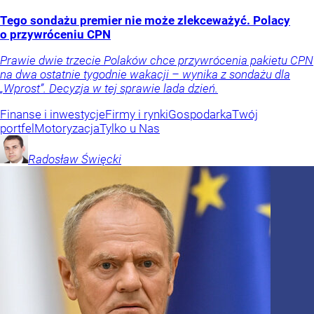
Tego sondażu premier nie może zlekceważyć. Polacy
o przywróceniu CPN
Prawie dwie trzecie Polaków chce przywrócenia pakietu CPN
na dwa ostatnie tygodnie wakacji – wynika z sondażu dla
„Wprost”. Decyzja w tej sprawie lada dzień.
Finanse i inwestycje
Firmy i rynki
Gospodarka
Twój
portfel
Motoryzacja
Tylko u Nas
Radosław
Święcki