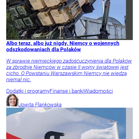
Albo teraz, albo już nigdy. Niemcy o wojennych
odszkodowaniach dla Polaków
W sprawie niemieckiego zadośćuczynienia dla Polaków
za zbrodnie Niemców w czasie II wojny światowej jest
cicho. O Powstaniu Warszawskim Niemcy nie wiedzą
niemal nic.
Dodatki i programy
Finanse i banki
Wiadomości
Jowita
Flankowska