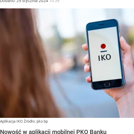
Dodano:
29
stycznia
2024
10:39
Aplikacja IKO
Źródło:
pko bp
Nowość w aplikacji mobilnej PKO Banku