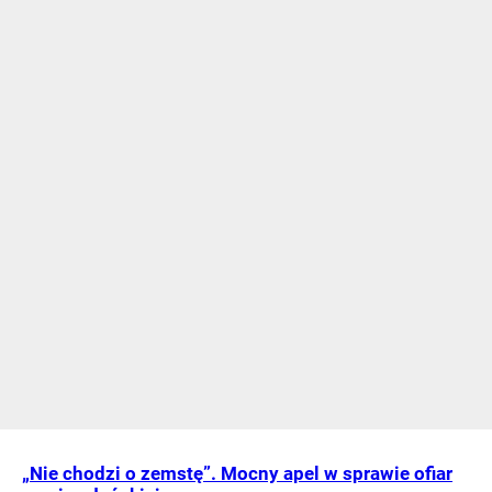
„Nie chodzi o zemstę”. Mocny apel w sprawie ofiar