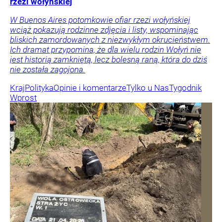
rzezi wołyńskiej
W Buenos Aires potomkowie ofiar rzezi wołyńskiej
wciąż pokazują rodzinne zdjęcia i listy, wspominając
bliskich zamordowanych z niezwykłym okrucieństwem.
Ich dramat przypomina, że dla wielu rodzin Wołyń nie
jest historią zamkniętą, lecz bolesną raną, która do dziś
nie została zagojona.
Kraj
Polityka
Opinie i komentarze
Tylko u Nas
Tygodnik
Wprost