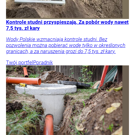
Kontrole studni przyspieszają. Za pobór wody nawet
7,5 tys. zł kary
Wody Polskie wzmacniają kontrole studni. Bez
pozwolenia można pobierać wodę tylko w określonych
granicach, a za naruszenia grozi do 7,5 tys. zł kary.
Twój portfel
Poradnik