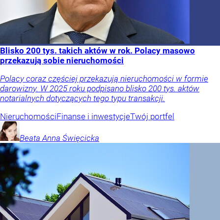
Blisko 200 tys. takich aktów w rok. Polacy masowo
przekazują sobie nieruchomości
Polacy coraz częściej przekazują nieruchomości w formie
darowizny. W 2025 roku podpisano blisko 200 tys. aktów
notarialnych dotyczących tego typu transakcji.
Nieruchomości
Finanse i inwestycje
Twój portfel
Beata Anna
Święcicka