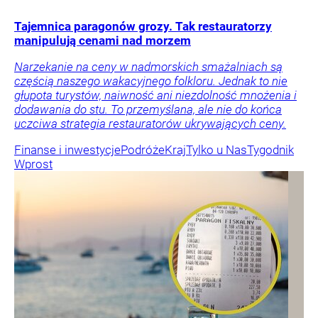
Tajemnica paragonów grozy. Tak restauratorzy
manipulują cenami nad morzem
Narzekanie na ceny w nadmorskich smażalniach są
częścią naszego wakacyjnego folkloru. Jednak to nie
głupota turystów, naiwność ani niezdolność mnożenia i
dodawania do stu. To przemyślana, ale nie do końca
uczciwa strategia restauratorów ukrywających ceny.
Finanse i inwestycje
Podróże
Kraj
Tylko u Nas
Tygodnik
Wprost