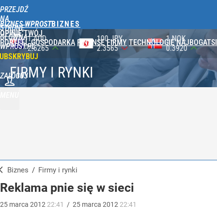
PRZEJDŹ
NA
BIZNES WPROST
STRONĘ
OPINIE
TWÓJ
GŁÓWNĄ
100 JPY
1 NOK
1 DKK
PORTFEL
GOSPODARKA
FINANSE
FIRMY
TECHNOLOGIE
NAJBOGATSI
WPROST.PL
2.3565
0.3920
0.5753
UBSKRYBUJ
FIRMY I RYNKI
ZALOGUJ
MENU
Biznes
/
Firmy i rynki
Reklama pnie się w sieci
25
marca
2012
22:41
/
25
marca
2012
22:41