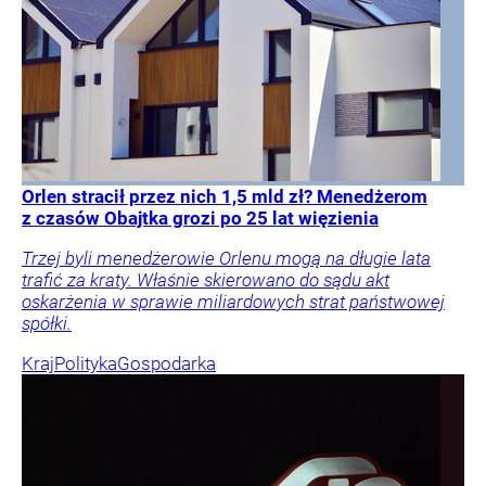
Orlen stracił przez nich 1,5 mld zł? Menedżerom
z czasów Obajtka grozi po 25 lat więzienia
Trzej byli menedżerowie Orlenu mogą na długie lata
trafić za kraty. Właśnie skierowano do sądu akt
oskarżenia w sprawie miliardowych strat państwowej
spółki.
Kraj
Polityka
Gospodarka