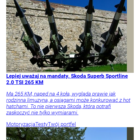
Lepiej uważaj na mandaty. Skoda Superb Sportline
2.0 TSI 265 KM
Ma 265 KM, napęd na 4 koła, wygląda prawie jak
rodzinna limuzyna, a osiągami może konkurować z hot
hatchami. To nie pierwsza Skoda, która potrafi
zaskoczyć nie tylko wymiarami.
Motoryzacja
Testy
Twój portfel