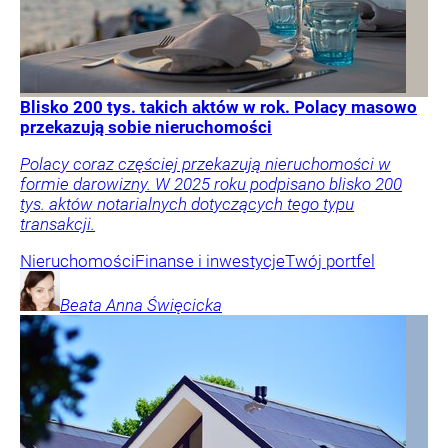
Blisko 200 tys. takich aktów w rok. Polacy masowo
przekazują sobie nieruchomości
Polacy coraz częściej przekazują nieruchomości w
formie darowizny. W 2025 roku podpisano blisko 200
tys. aktów notarialnych dotyczących tego typu
transakcji.
Nieruchomości
Finanse i inwestycje
Twój portfel
Beata Anna
Święcicka