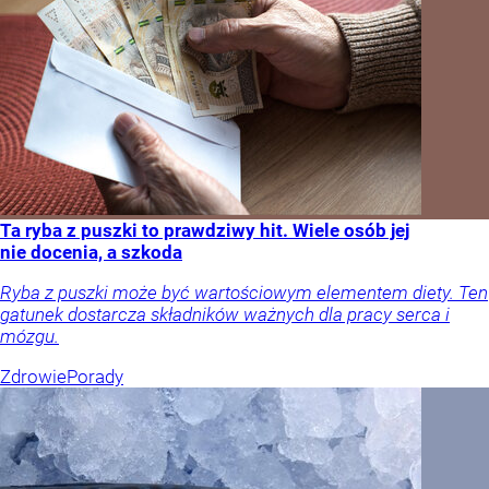
Ta ryba z puszki to prawdziwy hit. Wiele osób jej
nie docenia, a szkoda
Ryba z puszki może być wartościowym elementem diety. Ten
gatunek dostarcza składników ważnych dla pracy serca i
mózgu.
Zdrowie
Porady