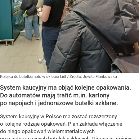
Kolejka do butelkomatu w sklepie Lidl
/ Źródło:
Jowita Flankowska
System kaucyjny ma objąć kolejne opakowania.
Do automatów mają trafić m.in. kartony
po napojach i jednorazowe butelki szklane.
System kaucyjny w Polsce ma zostać rozszerzony
o kolejne rodzaje opakowań. Plan zakłada włączenie
do niego opakowań wielomateriałowych
oraz jednorazowych butelek szklanych. Pierwsze zmiany