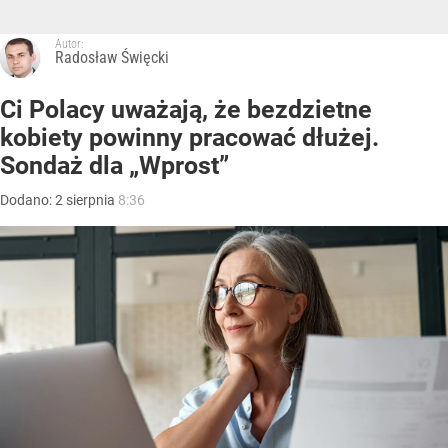
Autor:
Radosław Święcki
Ci Polacy uważają, że bezdzietne
kobiety powinny pracować dłużej.
Sondaż dla „Wprost”
Dodano:
2
sierpnia
8:36