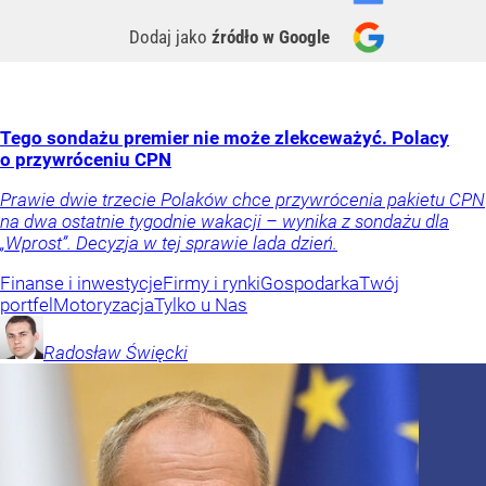
Dodaj jako
źródło w Google
Tego sondażu premier nie może zlekceważyć. Polacy
o przywróceniu CPN
Prawie dwie trzecie Polaków chce przywrócenia pakietu CPN
na dwa ostatnie tygodnie wakacji – wynika z sondażu dla
„Wprost”. Decyzja w tej sprawie lada dzień.
Finanse i inwestycje
Firmy i rynki
Gospodarka
Twój
portfel
Motoryzacja
Tylko u Nas
Radosław
Święcki