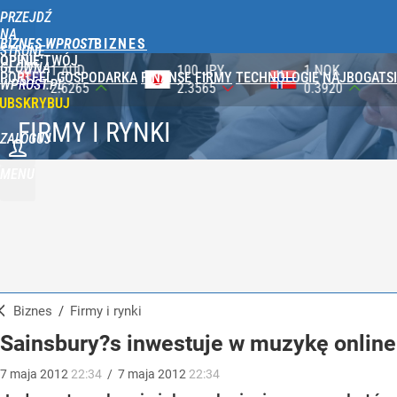
PRZEJDŹ
NA
BIZNES WPROST
STRONĘ
OPINIE
TWÓJ
GŁÓWNĄ
100 JPY
1 NOK
1 DKK
PORTFEL
GOSPODARKA
FINANSE
FIRMY
TECHNOLOGIE
NAJBOGATSI
WPROST.PL
2.3565
0.3920
0.5753
UBSKRYBUJ
FIRMY I RYNKI
ZALOGUJ
MENU
Biznes
/
Firmy i rynki
Sainsbury?s inwestuje w muzykę online
7
maja
2012
22:34
/
7
maja
2012
22:34