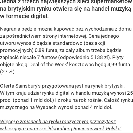
Jedna z trzech największych sieci supermarketów
na brytyjskim rynku otwiera się na handel muzyką
w formacie digital.
Nagrania będzie można kupować bez wychodzenia z domu
za pośrednictwem strony internetowej. Cena jednego
utworu wynosić będzie standardowo (bez akcji
promocyjnych) 0,89 funta, za cały album trzeba będzie
zapłacić niecałe 7 funtów (odpowiednio 5 i 38 zł). Płyty
objęte akcją 'Deal of the Week' kosztować będą 4,99 funta
(27 zł).
Oferta Sainsbury’s przygotowana jest na rynek brytyjski.
W tym kraju udział rynku digital w handlu muzyką wynosi 25
proc. (ponad 1 mld dol.) i z roku na rok rośnie. Całość rynku
muzycznego na Wyspach wynosi ponad 4 mld dol.
Więcej o zmianach na rynku muzycznym przeczytasz
w bieżącym numerze 'Bloomberg Businessweek Polska'.