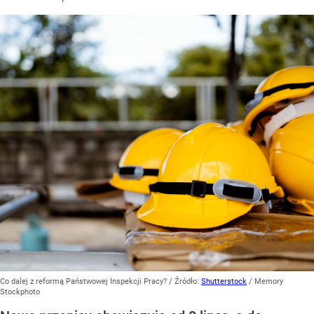
Co dalej z reformą Państwowej Inspekcji Pracy?
/ Źródło:
Shutterstock
/
Memory
Stockphoto