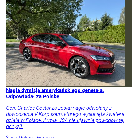
Nagła dymisja amerykańskiego generała.
Odpowiadał za Polskę
Gen. Charles Costanza został nagle odwołany z
dowodzenia V Korpusem, którego wysunięta kwatera
działa w Polsce. Armia USA nie ujawnia powodów tej
decyzji.
Świat
Polityka
Wojsko