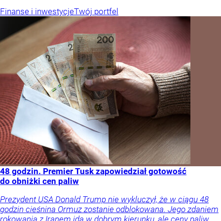
Finanse i inwestycje
Twój portfel
48 godzin. Premier Tusk zapowiedział gotowość
do obniżki cen paliw
Prezydent USA Donald Trump nie wykluczył, że w ciągu 48
godzin cieśnina Ormuz zostanie odblokowana. Jego zdaniem
rokowania z Iranem idą w dobrym kierunku, ale ceny paliw