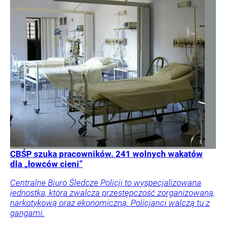
CBŚP szuka pracowników. 241 wolnych wakatów
dla „łowców cieni”
Centralne Biuro Śledcze Policji to wyspecjalizowana
jednostka, która zwalcza przestępczość zorganizowaną,
narkotykową oraz ekonomiczną. Policjanci walczą tu z
gangami.