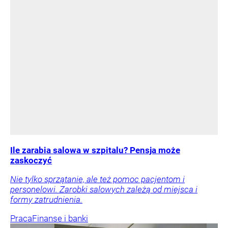
Ile zarabia salowa w szpitalu? Pensja może
zaskoczyć
Nie tylko sprzątanie, ale też pomoc pacjentom i
personelowi. Zarobki salowych zależą od miejsca i
formy zatrudnienia.
Praca
Finanse i banki