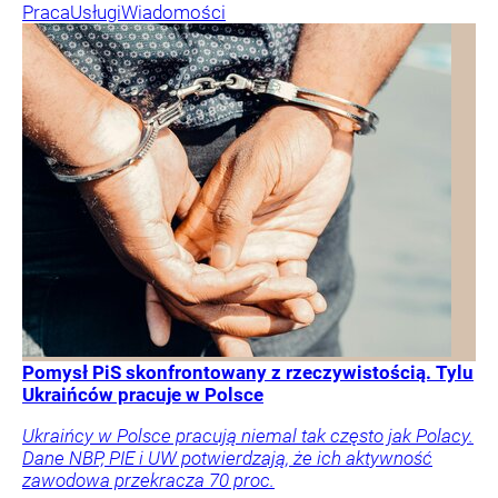
Praca
Usługi
Wiadomości
Pomysł PiS skonfrontowany z rzeczywistością. Tylu
Ukraińców pracuje w Polsce
Ukraińcy w Polsce pracują niemal tak często jak Polacy.
Dane NBP, PIE i UW potwierdzają, że ich aktywność
zawodowa przekracza 70 proc.