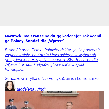
Nawrocki ma szansę na drugą kadencję? Tak ocenili
go Polacy. Sondaż dla „Wprost”
Blisko 39 proc. Polek i Polaków deklaruje, że ponownie
zagłosowałoby na Karola Nawrockiego w wyborach
prezydenckich – wynika z sondażu SW Research dla
„Wprost”. Grupa krytyków głowy państwa jest
liczniejsza.
Sondaże
Kraj
Tylko u Nas
Polityka
Opinie i komentarze
Magdalena
Frindt