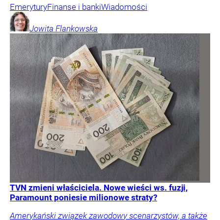
Emerytury
Finanse i banki
Wiadomości
Jowita
Flankowska
TVN zmieni właściciela. Nowe wieści ws. fuzji,
Paramount poniesie milionowe straty?
Amerykański związek zawodowy scenarzystów, a także