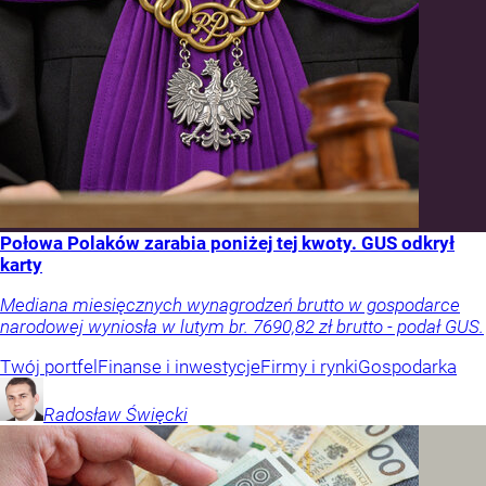
Połowa Polaków zarabia poniżej tej kwoty. GUS odkrył
karty
Mediana miesięcznych wynagrodzeń brutto w gospodarce
narodowej wyniosła w lutym br. 7690,82 zł brutto - podał GUS.
Twój portfel
Finanse i inwestycje
Firmy i rynki
Gospodarka
Radosław
Święcki