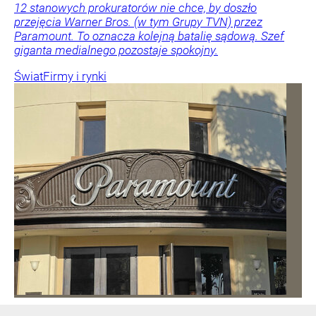
12 stanowych prokuratorów nie chce, by doszło
przejęcia Warner Bros. (w tym Grupy TVN) przez
Paramount. To oznacza kolejną batalię sądową. Szef
giganta medialnego pozostaje spokojny.
Świat
Firmy i rynki