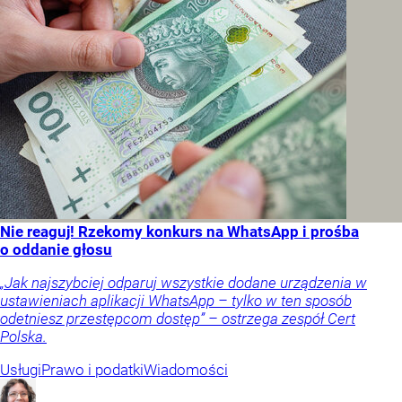
Nie reaguj! Rzekomy konkurs na WhatsApp i prośba
o oddanie głosu
„Jak najszybciej odparuj wszystkie dodane urządzenia w
ustawieniach aplikacji WhatsApp – tylko w ten sposób
odetniesz przestępcom dostęp” – ostrzega zespół Cert
Polska.
Usługi
Prawo i podatki
Wiadomości