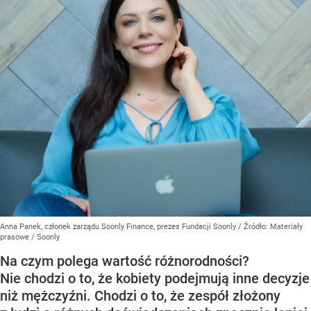
Anna Panek, członek zarządu Soonly Finance, prezes Fundacji Soonly
/ Źródło:
Materiały
prasowe
/
Soonly
Na czym polega wartość różnorodności?
Nie chodzi o to, że kobiety podejmują inne decyzje
niż mężczyźni. Chodzi o to, że zespół złożony