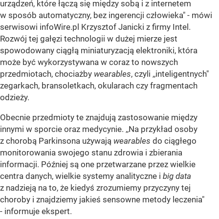
urządzeń, które łączą się między sobą i z internetem
w sposób automatyczny, bez ingerencji człowieka" - mówi
serwisowi infoWire.pl Krzysztof Janicki z firmy Intel.
Rozwój tej gałęzi technologii w dużej mierze jest
spowodowany ciągłą miniaturyzacją elektroniki, która
może być wykorzystywana w coraz to nowszych
przedmiotach, chociażby
wearables
, czyli ,,inteligentnych"
zegarkach, bransoletkach, okularach czy fragmentach
odzieży.
Obecnie przedmioty te znajdują zastosowanie między
innymi w sporcie oraz medycynie. ,,Na przykład osoby
z chorobą Parkinsona używają
wearables
do ciągłego
monitorowania swojego stanu zdrowia i zbierania
informacji. Później są one przetwarzane przez wielkie
centra danych, wielkie systemy analityczne i
big data
z nadzieją na to, że kiedyś zrozumiemy przyczyny tej
choroby i znajdziemy jakieś sensowne metody leczenia"
- informuje ekspert.