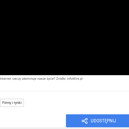
Internet rzeczy zdominuje nasze życie?
Źródło:
infoWire.pl
Firmy i rynki
UDOSTĘPNIJ