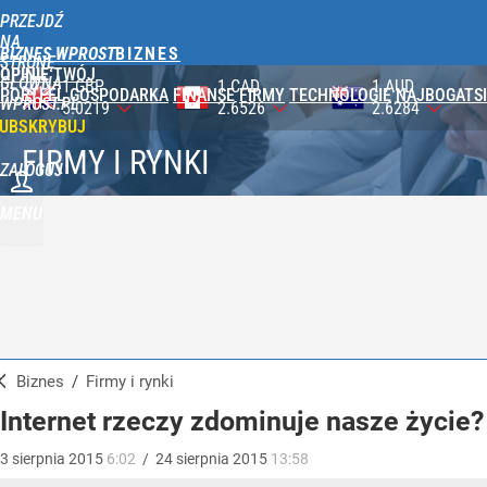
PRZEJDŹ
NA
BIZNES WPROST
STRONĘ
OPINIE
TWÓJ
GŁÓWNĄ
1 CAD
1 AUD
100 JPY
PORTFEL
GOSPODARKA
FINANSE
FIRMY
TECHNOLOGIE
NAJBOGATSI
WPROST.PL
2.6526
2.6284
2.3647
UBSKRYBUJ
FIRMY I RYNKI
ZALOGUJ
MENU
Biznes
/
Firmy i rynki
Internet rzeczy zdominuje nasze życie?
3
sierpnia
2015
6:02
/
24
sierpnia
2015
13:58