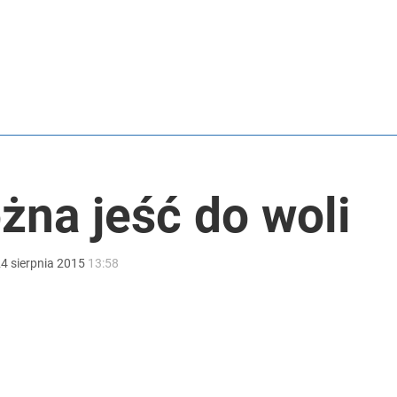
2030 roku?
żna jeść do woli
i. Tego potrzebuje dziś cała Europa
24
sierpnia
2015
13:58