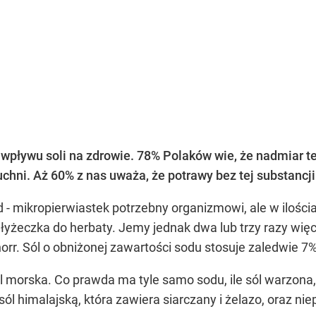
ływu soli na zdrowie. 78% Polaków wie, że nadmiar te
kuchni. Aż 60% z nas uważa, że potrawy bez tej substancj
d - mikropierwiastek potrzebny organizmowi, ale w ilości
dna łyżeczka do herbaty. Jemy jednak dwa lub trzy razy wi
rr. Sól o obniżonej zawartości sodu stosuje zaledwie 7
ól morska. Co prawda ma tyle samo sodu, ile sól warzona
sól himalajską, która zawiera siarczany i żelazo, oraz n