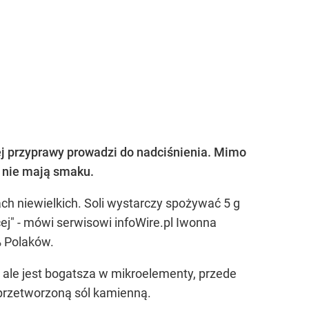
j przyprawy prowadzi do nadciśnienia. Mimo
i nie mają smaku.
ach niewielkich. Soli wystarczy spożywać 5 g
ęcej" - mówi serwisowi infoWire.pl Iwonna
% Polaków.
, ale jest bogatsza w mikroelementy, przede
ieprzetworzoną sól kamienną.