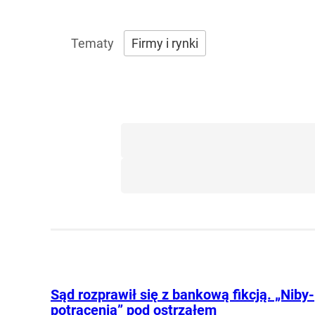
Firmy i rynki
Sąd rozprawił się z bankową fikcją. „Niby-
potrącenia” pod ostrzałem