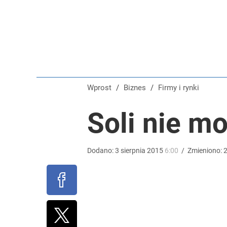
Prawdziwa wartość różnorodności
dodaj
Farmacja: wzrost pod presją. co czeka branżę do 
Wprost
/
Biznes
/
Firmy i rynki
dodaj
Soli nie mo
Gen. Pawlikowski: Przywiozłem cenną lekcję z Dani
Dodano:
3
sierpnia
2015
6:00
/
Zmieniono:
2