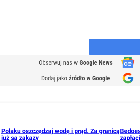
Obserwuj nas
w
Google News
Dodaj jako
źródło w Google
Polaku oszczędzaj wodę i prąd. Za granicą
Bedoes
już są zakazy
zapłaci