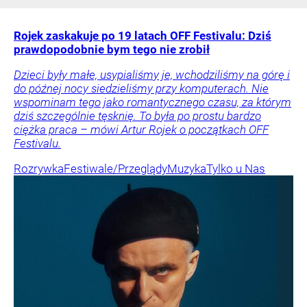
Rojek zaskakuje po 19 latach OFF Festivalu: Dziś
prawdopodobnie bym tego nie zrobił
Dzieci były małe, usypialiśmy je, wchodziliśmy na górę i
do późnej nocy siedzieliśmy przy komputerach. Nie
wspominam tego jako romantycznego czasu, za którym
dziś szczególnie tęsknię. To była po prostu bardzo
ciężka praca – mówi Artur Rojek o początkach OFF
Festivalu.
Rozrywka
Festiwale/Przeglądy
Muzyka
Tylko u Nas