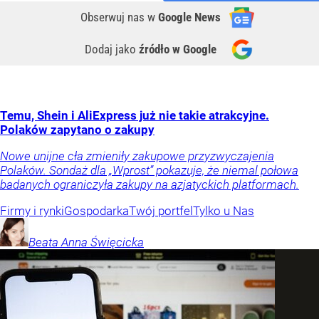
Obserwuj nas
w
Google News
Dodaj jako
źródło w Google
Temu, Shein i AliExpress już nie takie atrakcyjne.
Polaków zapytano o zakupy
Nowe unijne cła zmieniły zakupowe przyzwyczajenia
Polaków. Sondaż dla „Wprost” pokazuje, że niemal połowa
badanych ograniczyła zakupy na azjatyckich platformach.
Firmy i rynki
Gospodarka
Twój portfel
Tylko u Nas
Beata Anna
Święcicka