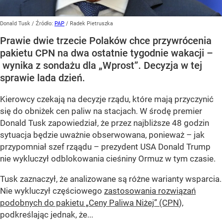
Donald Tusk
/ Źródło:
PAP
/
Radek Pietruszka
Prawie dwie trzecie Polaków chce przywrócenia
pakietu CPN na dwa ostatnie tygodnie wakacji –
wynika z sondażu dla „Wprost”. Decyzja w tej
sprawie lada dzień.
Kierowcy czekają na decyzje rządu, które mają przyczynić
się do obniżek cen paliw na stacjach. W środę premier
Donald Tusk zapowiedział, że przez najbliższe 48 godzin
sytuacja będzie uważnie obserwowana, ponieważ – jak
przypomniał szef rząądu – prezydent USA Donald Trump
nie wykluczył odblokowania cieśniny Ormuz w tym czasie.
Tusk zaznaczył, że analizowane są różne warianty wsparcia.
Nie wykluczył częściowego
zastosowania rozwiązań
podobnych do pakietu „Ceny Paliwa Niżej” (CPN
),
podkreślając jednak, że...