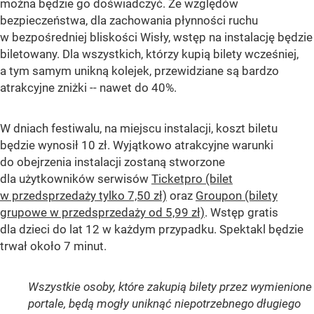
można będzie go doświadczyć. Ze względów
bezpieczeństwa, dla zachowania płynności ruchu
w bezpośredniej bliskości Wisły, wstęp na instalację będzie
biletowany. Dla wszystkich, którzy kupią bilety wcześniej,
a tym samym unikną kolejek, przewidziane są bardzo
atrakcyjne zniżki -- nawet do 40%.
W dniach festiwalu, na miejscu instalacji, koszt biletu
będzie wynosił 10 zł. Wyjątkowo atrakcyjne warunki
do obejrzenia instalacji zostaną stworzone
dla użytkowników serwisów
Ticketpro (bilet
w przedsprzedaży tylko 7,50 zł)
oraz
Groupon (bilety
grupowe w przedsprzedaży od 5,99 zł)
. Wstęp gratis
dla dzieci do lat 12 w każdym przypadku. Spektakl będzie
trwał około 7 minut.
Wszystkie osoby, które zakupią bilety przez wymienione
portale, będą mogły uniknąć niepotrzebnego długiego