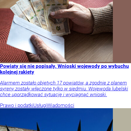
Powiaty się nie popisały. Wnioski wojewody po wybuchu
kolejnej rakiety
Alarmem zostało objętych 17 powiatów, a zgodnie z planem
syreny zostały włączone tylko w siedmiu. Wojewoda lubelski
chce uporządkować sytuację i wyciągnąć wnioski.
Prawo i podatki
Usługi
Wiadomości