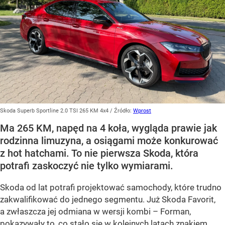
Skoda Superb Sportline 2.0 TSI 265 KM 4x4
/ Źródło:
Wprost
Ma 265 KM, napęd na 4 koła, wygląda prawie jak
rodzinna limuzyna, a osiągami może konkurować
z hot hatchami. To nie pierwsza Skoda, która
potrafi zaskoczyć nie tylko wymiarami.
Skoda od lat potrafi projektować samochody, które trudno
zakwalifikować do jednego segmentu. Już Skoda Favorit,
a zwłaszcza jej odmiana w wersji kombi – Forman,
pokazywały to, co stało się w kolejnych latach znakiem