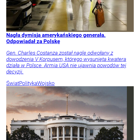
Nagła dymisja amerykańskiego generała.
Odpowiadał za Polskę
Gen. Charles Costanza został nagle odwołany z
dowodzenia V Korpusem, którego wysunięta kwatera
działa w Polsce. Armia USA nie ujawnia powodów tej
decyzji.
Świat
Polityka
Wojsko