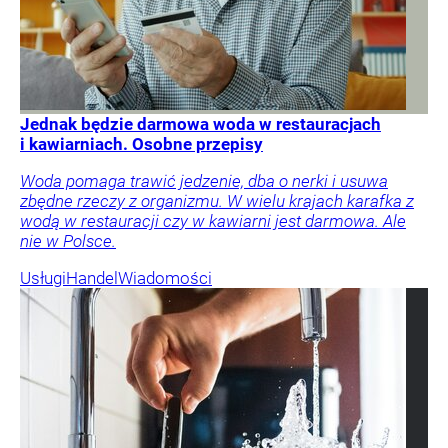
Jednak będzie darmowa woda w restauracjach
i kawiarniach. Osobne przepisy
Woda pomaga trawić jedzenie, dba o nerki i usuwa
zbędne rzeczy z organizmu. W wielu krajach karafka z
wodą w restauracji czy w kawiarni jest darmowa. Ale
nie w Polsce.
Usługi
Handel
Wiadomości