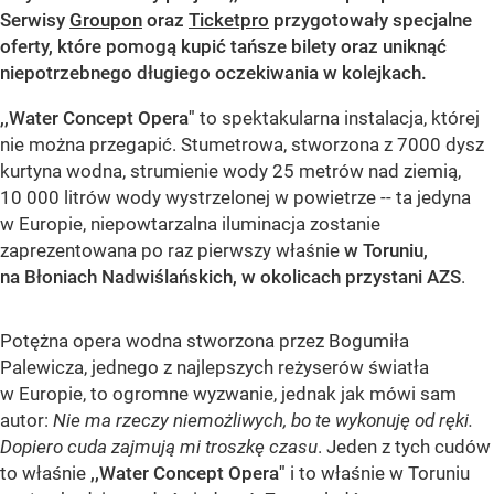
Serwisy
Groupon
oraz
Ticketpro
przygotowały specjalne
oferty, które pomogą kupić tańsze bilety oraz uniknąć
niepotrzebnego długiego oczekiwania w kolejkach.
,,Water Concept Opera"
to spektakularna instalacja, której
nie można przegapić. Stumetrowa, stworzona z 7000 dysz
kurtyna wodna, strumienie wody 25 metrów nad ziemią,
10 000 litrów wody wystrzelonej w powietrze -- ta jedyna
w Europie, niepowtarzalna iluminacja zostanie
zaprezentowana po raz pierwszy właśnie
w Toruniu,
na Błoniach Nadwiślańskich, w okolicach przystani AZS
.
Potężna opera wodna stworzona przez Bogumiła
Palewicza, jednego z najlepszych reżyserów światła
w Europie, to ogromne wyzwanie, jednak jak mówi sam
autor:
Nie ma rzeczy niemożliwych, bo te wykonuję od ręki.
Dopiero cuda zajmują mi troszkę czasu
. Jeden z tych cudów
to właśnie
,,Water Concept Opera"
i to właśnie w Toruniu