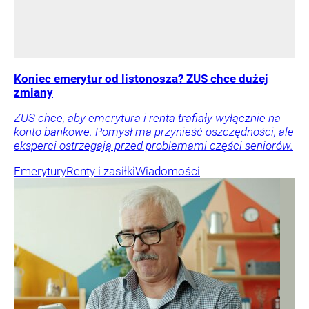
Koniec emerytur od listonosza? ZUS chce dużej
zmiany
ZUS chce, aby emerytura i renta trafiały wyłącznie na
konto bankowe. Pomysł ma przynieść oszczędności, ale
eksperci ostrzegają przed problemami części seniorów.
Emerytury
Renty i zasiłki
Wiadomości