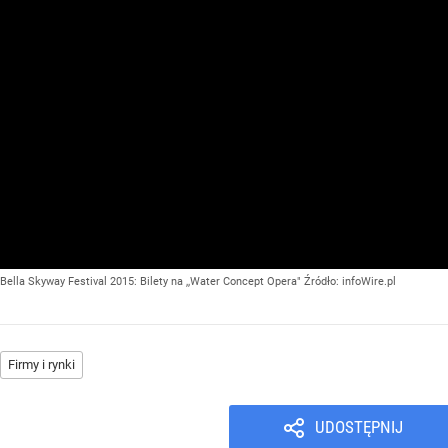
Bella Skyway Festival 2015: Bilety na ,,Water Concept Opera"
Źródło:
infoWire.pl
Firmy i rynki
UDOSTĘPNIJ