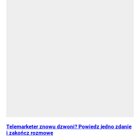
Telemarketer znowu dzwoni? Powiedz jedno zdanie
i zakończ rozmowę