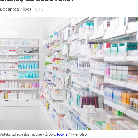
Dodano:
27
lipca
13:15
Apteka, zdjęcie ilustracyjne
/ Źródło:
Fotolia
/
Tyler Olson