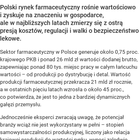
Polski rynek farmaceutyczny rośnie wartościowo
i zyskuje na znaczeniu w gospodarce,
ale w najbliższych latach zmierzy się z ostrą
presją kosztów, regulacji i walki o bezpieczeństwo
lekowe.
Sektor farmaceutyczny w Polsce generuje około 0,75 proc.
krajowego PKB i ponad 26 mld zł wartości dodanej brutto,
zapewniając ponad 80 tys. miejsc pracy w całym łańcuchu
wartości – od produkcji po dystrybucję i detal. Wartość
produkcji farmaceutycznej przekracza 21 mld zł rocznie,
a w ostatnich pięciu latach wzrosła o około 45 proc.,
co potwierdza, że jest to jedna z bardziej dynamicznych
gałęzi przemysłu.
Jednocześnie eksperci zwracają uwagę, że potencjał
branży wciąż nie jest wykorzystany w pełni – stopień
samowystarczalności produkcyjnej, liczony jako relacja
krajowej produkcji do wartości rynku, wynosi zaledwie