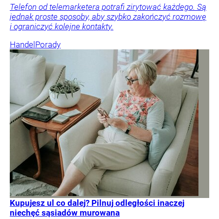
Telefon od telemarketera potrafi zirytować każdego. Są
jednak proste sposoby, aby szybko zakończyć rozmowę
i ograniczyć kolejne kontakty.
Handel
Porady
Kupujesz ul co dalej? Pilnuj odległości inaczej
niechęć sąsiadów murowana