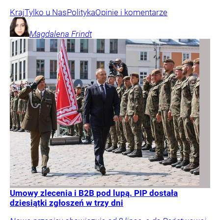
Kraj
Tylko u Nas
Polityka
Opinie i komentarze
Magdalena
Frindt
Umowy zlecenia i B2B pod lupą. PIP dostała
dziesiątki zgłoszeń w trzy dni