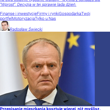
“Wprost”. Decyzja w tej sprawie lada dzień.
Finanse i inwestycje
Firmy i rynki
Gospodarka
Twój
portfel
Motoryzacja
Tylko u Nas
Radosław
Święcki
Przepisanie mieszkania kosztuje więcej, niż myślisz.