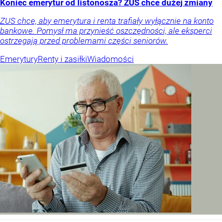
Koniec emerytur od listonosza? ZUS chce dużej zmiany
ZUS chce, aby emerytura i renta trafiały wyłącznie na konto
bankowe. Pomysł ma przynieść oszczędności, ale eksperci
ostrzegają przed problemami części seniorów.
Emerytury
Renty i zasiłki
Wiadomości