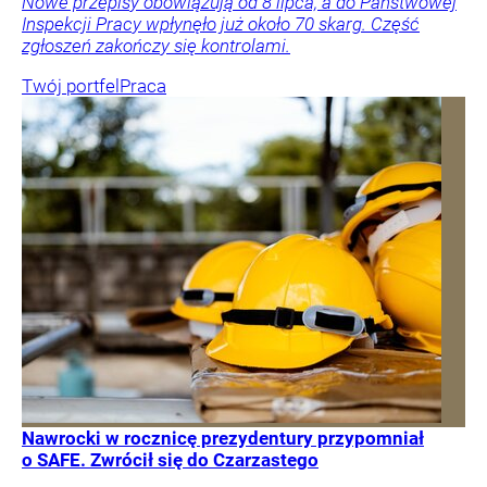
Nowe przepisy obowiązują od 8 lipca, a do Państwowej
Inspekcji Pracy wpłynęło już około 70 skarg. Część
zgłoszeń zakończy się kontrolami.
Twój portfel
Praca
Nawrocki w rocznicę prezydentury przypomniał
o SAFE. Zwrócił się do Czarzastego