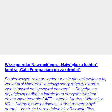
Wrze po roku Nawrockiego. „Największa hańba”
kontra „Cała Europa nam go zazdrości”
Po pierwszym roku prezydentury nic nie wskazuje na to,
żeby Karol Nawrocki wyciszył spory między dwoma
zwaśnionymi politycznymi obozami. – Dotychczas
największą hańbą na karcie jego prezydentury jest
chyba zawetowanie SAFE – ocenia Mariusz Witczak z
KO. – Mamy głowę państwa, z której możemy być
dumni – kontruje Marek Jakubiak z Rozwoju Plus.