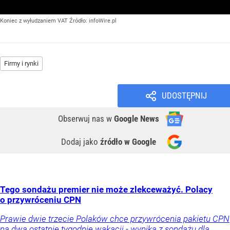
Koniec z wyłudzaniem VAT
Źródło:
infoWire.pl
Firmy i rynki
UDOSTĘPNIJ
Obserwuj nas
w
Google News
Dodaj jako
źródło w Google
Tego sondażu premier nie może zlekceważyć. Polacy
o przywróceniu CPN
Prawie dwie trzecie Polaków chce przywrócenia pakietu CPN
na dwa ostatnie tygodnie wakacji - wynika z sondażu dla