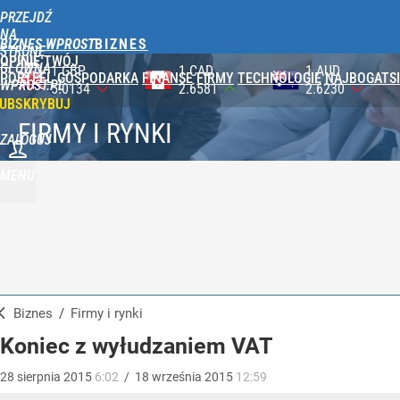
PRZEJDŹ
NA
BIZNES WPROST
STRONĘ
OPINIE
TWÓJ
GŁÓWNĄ
1 CAD
1 AUD
100 JPY
PORTFEL
GOSPODARKA
FINANSE
FIRMY
TECHNOLOGIE
NAJBOGATSI
WPROST.PL
2.6581
2.6230
2.3590
UBSKRYBUJ
FIRMY I RYNKI
ZALOGUJ
MENU
Biznes
/
Firmy i rynki
Koniec z wyłudzaniem VAT
28
sierpnia
2015
6:02
/
18
września
2015
12:59