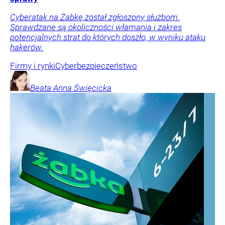
Cyberatak na Żabkę został zgłoszony służbom.
Sprawdzane są okoliczności włamania i zakres
potencjalnych strat do których doszło, w wyniku ataku
hakerów.
Firmy i rynki
Cyberbezpieczeństwo
Beata Anna
Święcicka