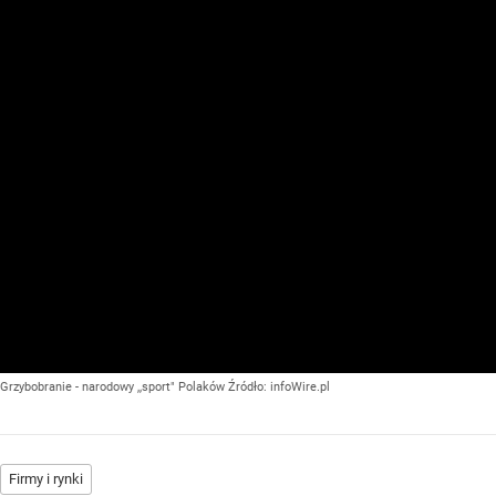
Grzybobranie - narodowy ,,sport" Polaków
Źródło:
infoWire.pl
Firmy i rynki