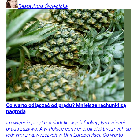
Beata Anna
Święcicka
Co warto odłączać od prądu? Mniejsze rachunki są
nagrodą
Im więcej sprzęt ma dodatkowych funkcji, tym więcej
prądu zużywa. A w Polsce ceny energii elektrycznych są
jednymi z najwyższych w Unii Europejskiej. Co warto