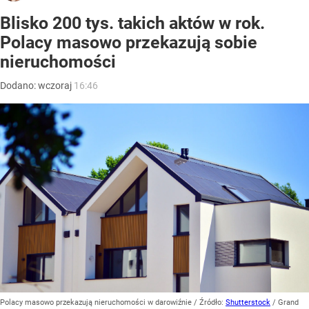
Blisko 200 tys. takich aktów w rok.
Polacy masowo przekazują sobie
nieruchomości
Dodano:
wczoraj
16:46
Polacy masowo przekazują nieruchomości w darowiźnie
/ Źródło:
Shutterstock
/
Grand