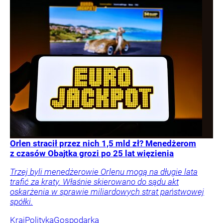
Orlen stracił przez nich 1,5 mld zł? Menedżerom
z czasów Obajtka grozi po 25 lat więzienia
Trzej byli menedżerowie Orlenu mogą na długie lata
trafić za kraty. Właśnie skierowano do sądu akt
oskarżenia w sprawie miliardowych strat państwowej
spółki.
Kraj
Polityka
Gospodarka