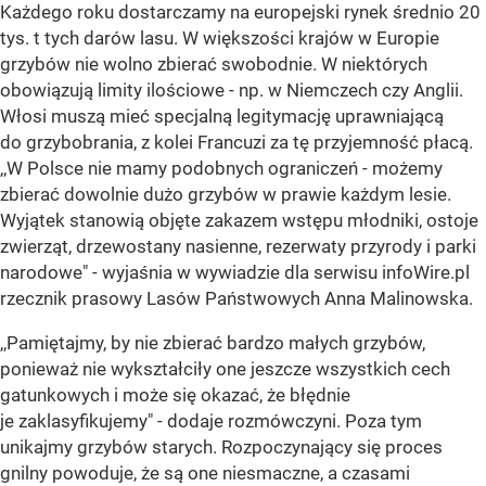
Każdego roku dostarczamy na europejski rynek średnio 20
tys. t tych darów lasu. W większości krajów w Europie
grzybów nie wolno zbierać swobodnie. W niektórych
obowiązują limity ilościowe - np. w Niemczech czy Anglii.
Włosi muszą mieć specjalną legitymację uprawniającą
do grzybobrania, z kolei Francuzi za tę przyjemność płacą.
,,W Polsce nie mamy podobnych ograniczeń - możemy
zbierać dowolnie dużo grzybów w prawie każdym lesie.
Wyjątek stanowią objęte zakazem wstępu młodniki, ostoje
zwierząt, drzewostany nasienne, rezerwaty przyrody i parki
narodowe" - wyjaśnia w wywiadzie dla serwisu infoWire.pl
rzecznik prasowy Lasów Państwowych Anna Malinowska.
,,Pamiętajmy, by nie zbierać bardzo małych grzybów,
ponieważ nie wykształciły one jeszcze wszystkich cech
gatunkowych i może się okazać, że błędnie
je zaklasyfikujemy" - dodaje rozmówczyni. Poza tym
unikajmy grzybów starych. Rozpoczynający się proces
gnilny powoduje, że są one niesmaczne, a czasami