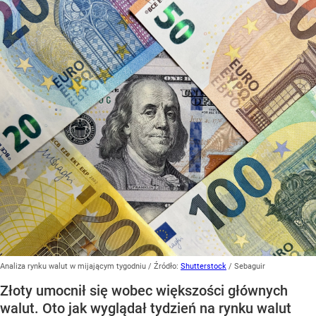
Analiza rynku walut w mijającym tygodniu
/ Źródło:
Shutterstock
/
Sebaguir
Złoty umocnił się wobec większości głównych
walut. Oto jak wyglądał tydzień na rynku walut