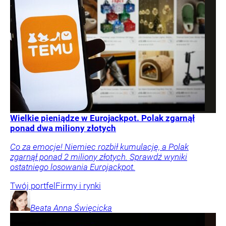
Wielkie pieniądze w Eurojackpot. Polak zgarnął
ponad dwa miliony złotych
Co za emocje! Niemiec rozbił kumulację, a Polak
zgarnął ponad 2 miliony złotych. Sprawdź wyniki
ostatniego losowania Eurojackpot.
Twój portfel
Firmy i rynki
Beata Anna
Święcicka