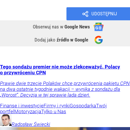
UDOSTĘPNIJ
Obserwuj nas
w
Google News
Dodaj jako
źródło w Google
Tego sondażu premier nie może zlekceważyć. Polacy
o przywróceniu CPN
Prawie dwie trzecie Polaków chce przywrócenia pakietu CPN
na dwa ostatnie tygodnie wakacji – wynika z sondażu dla
„Wprost”. Decyzja w tej sprawie lada dzień.
Finanse i inwestycje
Firmy i rynki
Gospodarka
Twój
portfel
Motoryzacja
Tylko u Nas
Radosław
Święcki