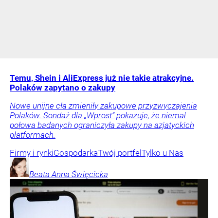
Temu, Shein i AliExpress już nie takie atrakcyjne.
Polaków zapytano o zakupy
Nowe unijne cła zmieniły zakupowe przyzwyczajenia
Polaków. Sondaż dla „Wprost” pokazuje, że niemal
połowa badanych ograniczyła zakupy na azjatyckich
platformach.
Firmy i rynki
Gospodarka
Twój portfel
Tylko u Nas
Beata Anna
Święcicka