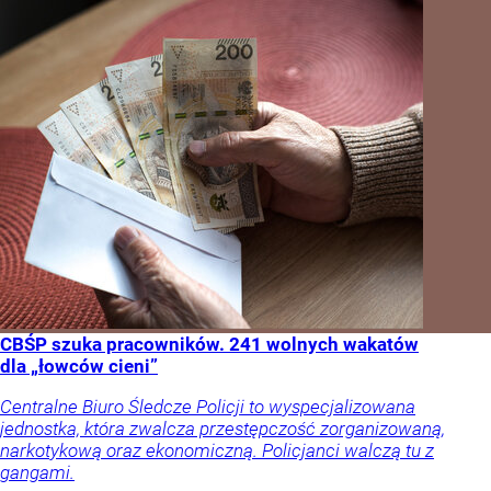
CBŚP szuka pracowników. 241 wolnych wakatów
dla „łowców cieni”
Centralne Biuro Śledcze Policji to wyspecjalizowana
jednostka, która zwalcza przestępczość zorganizowaną,
narkotykową oraz ekonomiczną. Policjanci walczą tu z
gangami.