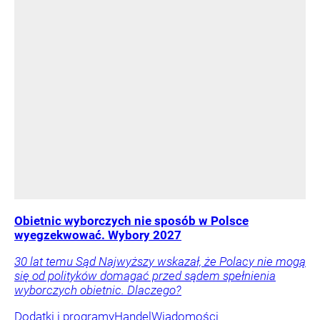
Obietnic wyborczych nie sposób w Polsce
wyegzekwować. Wybory 2027
30 lat temu Sąd Najwyższy wskazał, że Polacy nie mogą
się od polityków domagać przed sądem spełnienia
wyborczych obietnic. Dlaczego?
Dodatki i programy
Handel
Wiadomości