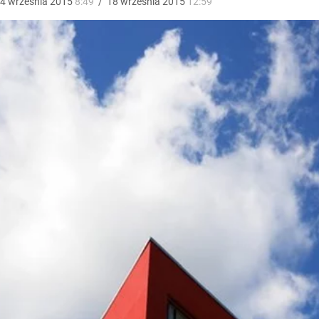
4
września
2015
8:49
/
18
września
2015
12:59