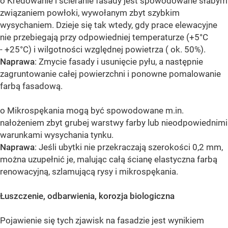
o Kredowanie i ścieranie fasady jest spowodowane słabym
związaniem powłoki, wywołanym zbyt szybkim
wysychaniem. Dzieje się tak wtedy, gdy prace elewacyjne
nie przebiegają przy odpowiedniej temperaturze (+5°C
- +25°C) i wilgotności względnej powietrza ( ok. 50%).
Naprawa
: Zmycie fasady i usunięcie pyłu, a następnie
zagruntowanie całej powierzchni i ponowne pomalowanie
farbą fasadową.
o Mikrospękania mogą być spowodowane m.in.
nałożeniem zbyt grubej warstwy farby lub nieodpowiednimi
warunkami wysychania tynku.
Naprawa
: Jeśli ubytki nie przekraczają szerokości 0,2 mm,
można uzupełnić je, malując całą ścianę elastyczna farbą
renowacyjną, szlamującą rysy i mikrospękania.
Łuszczenie, odbarwienia, korozja biologiczna
Pojawienie się tych zjawisk na fasadzie jest wynikiem