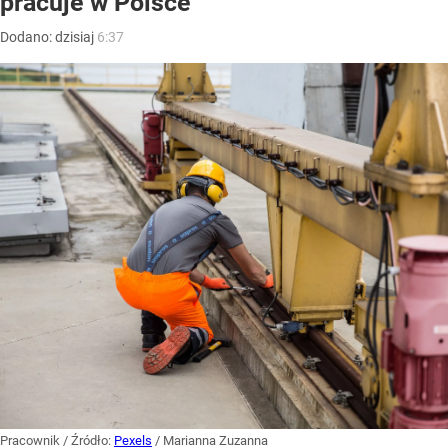
pracuje w Polsce
Dodano:
dzisiaj
6:37
Pracownik
/ Źródło:
Pexels
/
Marianna Zuzanna