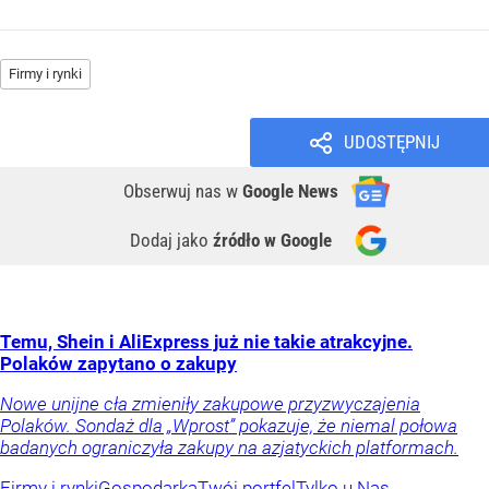
Firmy i rynki
UDOSTĘPNIJ
Obserwuj nas
w
Google News
Dodaj jako
źródło w Google
Temu, Shein i AliExpress już nie takie atrakcyjne.
Polaków zapytano o zakupy
Nowe unijne cła zmieniły zakupowe przyzwyczajenia
Polaków. Sondaż dla „Wprost” pokazuje, że niemal połowa
badanych ograniczyła zakupy na azjatyckich platformach.
Firmy i rynki
Gospodarka
Twój portfel
Tylko u Nas