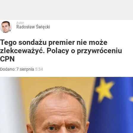
Autor:
Radosław Święcki
Tego sondażu premier nie może
zlekceważyć. Polacy o przywróceniu
CPN
Dodano:
7
sierpnia
5:34