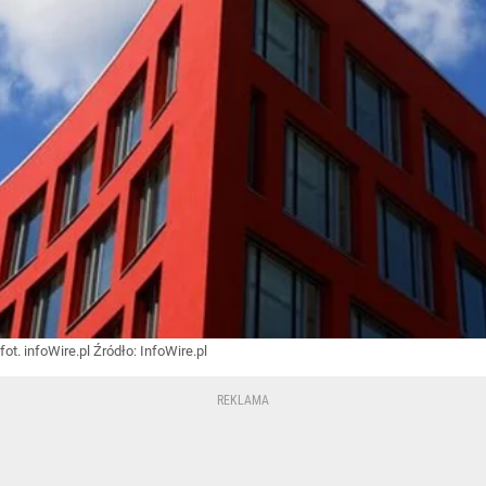
fot. infoWire.pl
Źródło:
InfoWire.pl