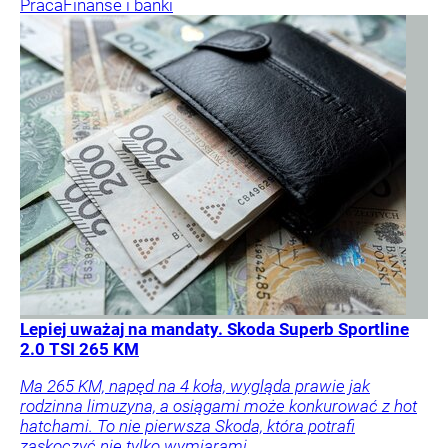
Praca
Finanse i banki
Lepiej uważaj na mandaty. Skoda Superb Sportline
2.0 TSI 265 KM
Ma 265 KM, napęd na 4 koła, wygląda prawie jak
rodzinna limuzyna, a osiągami może konkurować z hot
hatchami. To nie pierwsza Skoda, która potrafi
zaskoczyć nie tylko wymiarami.