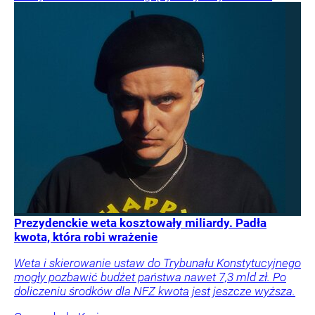
Prezydenckie weta kosztowały miliardy. Padła
kwota, która robi wrażenie
Weta i skierowanie ustaw do Trybunału Konstytucyjnego
mogły pozbawić budżet państwa nawet 7,3 mld zł. Po
doliczeniu środków dla NFZ kwota jest jeszcze wyższa.