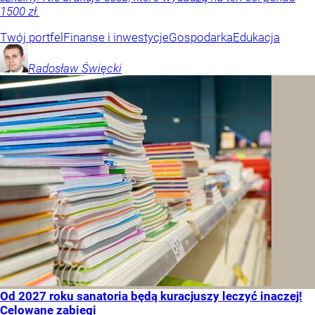
1500 zł.
Twój portfel
Finanse i inwestycje
Gospodarka
Edukacja
Radosław
Święcki
Od 2027 roku sanatoria będą kuracjuszy leczyć inaczej!
Celowane zabiegi