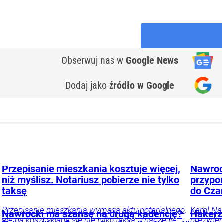
Obserwuj nas
w
Google News
Dodaj jako
źródło w Google
Przepisanie mieszkania kosztuje więcej,
Nawroc
niż myślisz. Notariusz pobierze nie tylko
przypo
taksę
do Cza
Przepisanie mieszkania wymaga aktu notarialnego,
Karol Na
Nawrocki ma szansę na drugą kadencję?
Hakerz
ale na koszt składa się nie tylko taksa. Znaczenie
prezyden