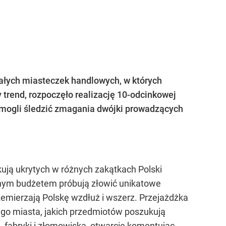
całych miasteczek handlowych, w których
trend, rozpoczęło realizację 10-odcinkowej
ą mogli śledzić zmagania dwójki prowadzących
ukują ukrytych w różnych zakątkach Polski
lonym budżetem próbują złowić unikatowe
zemierzają Polskę wzdłuż i wszerz. Przejażdżka
ego miasta, jakich przedmiotów poszukują
, fabryki i złomowiska, otwarcie komentując