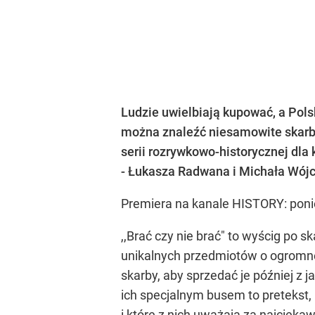
Ludzie uwielbiają kupować, a Pols
można znaleźć niesamowite skarby
serii rozrywkowo-historycznej dl
- Łukasza Radwana i Michała Wójci
Premiera na kanale HISTORY: ponie
,,Brać czy nie brać" to wyścig po 
unikalnych przedmiotów o ogromnej
skarby, aby sprzedać je później z
ich specjalnym busem to pretekst,
i które z nich uważają za najciek