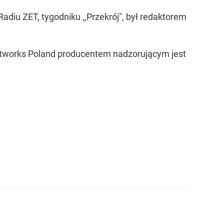
adiu ZET, tygodniku ,,Przekrój", był redaktorem
in. Teraz '44
etworks Poland producentem nadzorującym jest