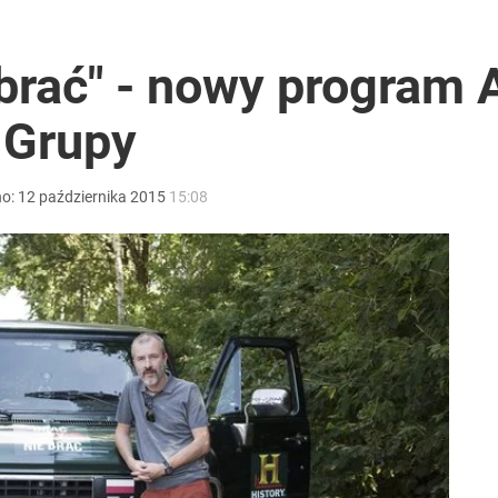
 brać" - nowy program
 Grupy
no:
12
października
2015
15:08