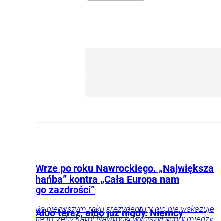
Wrze po roku Nawrockiego. „Największa
hańba” kontra „Cała Europa nam
go zazdrości”
Po pierwszym roku prezydentury nic nie wskazuje
Albo teraz, albo już nigdy. Niemcy
na to, żeby Karol Nawrocki wyciszył spory między