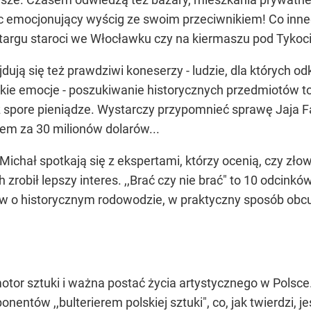
c emocjonujący wyścig ze swoim przeciwnikiem! Co inne
 targu staroci we Włocławku czy na kiermaszu pod Tykoc
ują się też prawdziwi koneserzy - ludzie, dla których o
lkie emocje - poszukiwanie historycznych przedmiotów to
ż spore pieniądze. Wystarczy przypomnieć sprawę Jaja F
tem za 30 milionów dolarów...
Michał spotkają się z ekspertami, którzy ocenią, czy zło
 zrobił lepszy interes. ,,Brać czy nie brać" to 10 odcink
 o historycznym rodowodzie, w praktyczny sposób obcują 
motor sztuki i ważna postać życia artystycznego w Pols
entów ,,bulterierem polskiej sztuki", co, jak twierdzi,