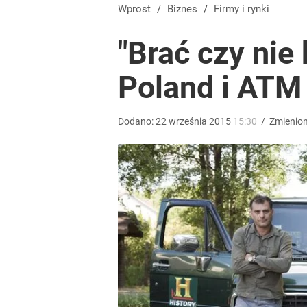
Wprost
/
Biznes
/
Firmy i rynki
"Brać czy nie
Poland i ATM
Dodano:
22
września
2015
15:30
/
Zmienio