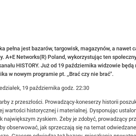
ka pełna jest bazarów, targowisk, magazynów, a nawet 
. A+E Networks(R) Poland, wykorzystując ten społeczny 
a kanału HISTORY. Już od 19 października widzowie będ
ka w nowym programie pt. ,,Brać czy nie brać".
działek, 19 października godz. 22:30
skarby z przeszłości. Prowadzący-koneserzy historii posz
 wartości historycznej i materialnej. Dysponując usta
 jak największym zyskiem. Żeby je zdobyć, prowadzący pr
 by obserwować, jak sprzeczają się na temat odwiedzan
awsze. Czasem odwiedzą też bazary, mieszkania prywatne