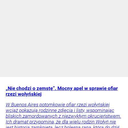
„Nie chodzi o zemstę”. Mocny apel w sprawie ofiar
rzezi wołyńskiej
W Buenos Aires potomkowie ofiar rzezi wołyńskiej
wciąż pokazują rodzinne zdjęcia i listy, wspominając
bliskich zamordowanych z niezwykłym okrucieństwem.
Ich dramat przypomina, że dla wielu rodzin Wołyń nie
jest historią zamkniętą, lecz bolesną raną, która do dziś