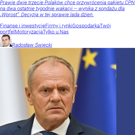
Prawie dwie trzecie Polaków chce przywrócenia pakietu CPN
na dwa ostatnie tygodnie wakacji – wynika z sondażu dla
„Wprost”. Decyzja w tej sprawie lada dzień.
Finanse i inwestycje
Firmy i rynki
Gospodarka
Twój
portfel
Motoryzacja
Tylko u Nas
Radosław
Święcki