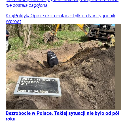
nie została zagojona.
Kraj
Polityka
Opinie i komentarze
Tylko u Nas
Tygodnik
Wprost
Bezrobocie w Polsce. Takiej sytuacji nie było od pół
roku