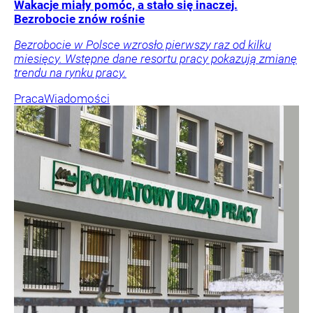
Wakacje miały pomóc, a stało się inaczej.
Bezrobocie znów rośnie
Bezrobocie w Polsce wzrosło pierwszy raz od kilku
miesięcy. Wstępne dane resortu pracy pokazują zmianę
trendu na rynku pracy.
Praca
Wiadomości