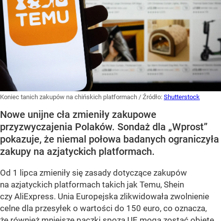
Koniec tanich zakupów na chińskich platformach
/ Źródło:
Shutterstock
Nowe unijne cła zmieniły zakupowe
przyzwyczajenia Polaków. Sondaż dla „Wprost”
pokazuje, że niemal połowa badanych ograniczyła
zakupy na azjatyckich platformach.
Od 1 lipca zmieniły się zasady dotyczące zakupów
na azjatyckich platformach takich jak Temu, Shein
czy AliExpress. Unia Europejska zlikwidowała zwolnienie
celne dla przesyłek o wartości do 150 euro, co oznacza,
że również mniejsze paczki spoza UE mogą zostać objęte