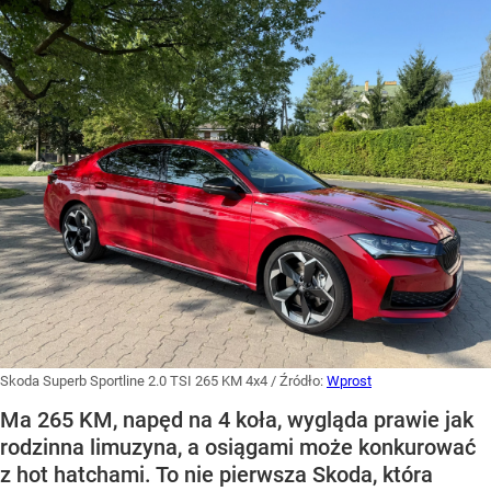
Skoda Superb Sportline 2.0 TSI 265 KM 4x4
/ Źródło:
Wprost
Ma 265 KM, napęd na 4 koła, wygląda prawie jak
rodzinna limuzyna, a osiągami może konkurować
z hot hatchami. To nie pierwsza Skoda, która