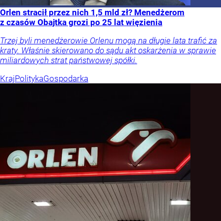
Orlen stracił przez nich 1,5 mld zł? Menedżerom
z czasów Obajtka grozi po 25 lat więzienia
Trzej byli menedżerowie Orlenu mogą na długie lata trafić za
kraty. Właśnie skierowano do sądu akt oskarżenia w sprawie
miliardowych strat państwowej spółki.
Kraj
Polityka
Gospodarka