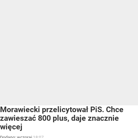
Morawiecki przelicytował PiS. Chce
zawieszać 800 plus, daje znacznie
więcej
Dodano:
wczoraj
18:07