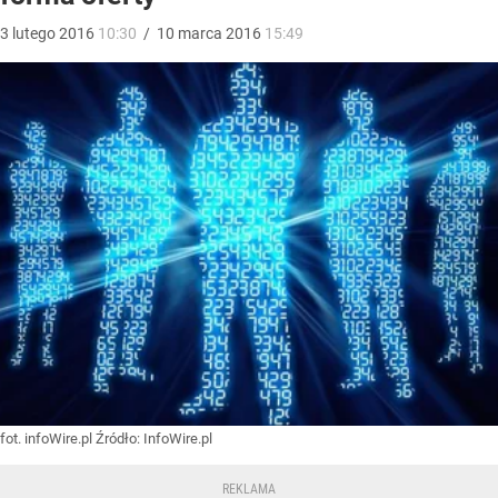
3
lutego
2016
10:30
/
10
marca
2016
15:49
fot. infoWire.pl
Źródło:
InfoWire.pl