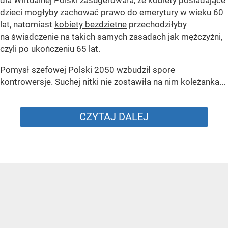
dla Wirtualnej Polski zasugerowała, że kobiety posiadające
dzieci mogłyby zachować prawo do emerytury w wieku 60
lat, natomiast
kobiety bezdzietne
przechodziłyby
na świadczenie na takich samych zasadach jak mężczyźni,
czyli po ukończeniu 65 lat.
Pomysł szefowej Polski 2050 wzbudził spore
kontrowersje. Suchej nitki nie zostawiła na nim koleżanka...
CZYTAJ DALEJ