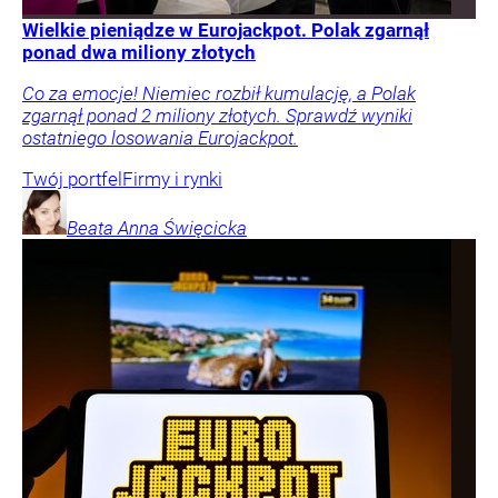
Wielkie pieniądze w Eurojackpot. Polak zgarnął
ponad dwa miliony złotych
Co za emocje! Niemiec rozbił kumulację, a Polak
zgarnął ponad 2 miliony złotych. Sprawdź wyniki
ostatniego losowania Eurojackpot.
Twój portfel
Firmy i rynki
Beata Anna
Święcicka