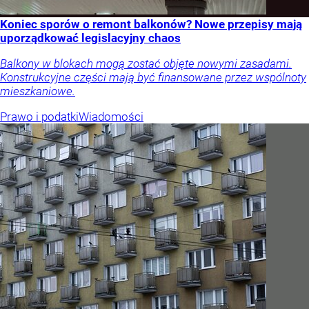
Koniec sporów o remont balkonów? Nowe przepisy mają
uporządkować legislacyjny chaos
Balkony w blokach mogą zostać objęte nowymi zasadami.
Konstrukcyjne części mają być finansowane przez wspólnoty
mieszkaniowe.
Prawo i podatki
Wiadomości