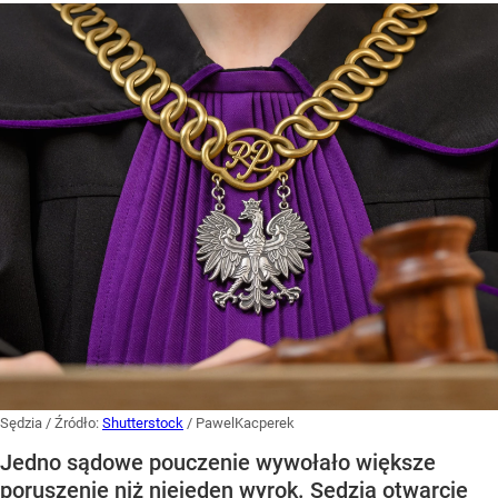
Sędzia
/ Źródło:
Shutterstock
/
PawelKacperek
Jedno sądowe pouczenie wywołało większe
poruszenie niż niejeden wyrok. Sędzia otwarcie