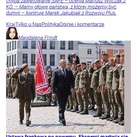
chyba zawetowanie SAFE – ocenia Mariusz Witczak z
KO. – Mamy głowę państwa, z której możemy być
dumni – kontruje Marek Jakubiak z Rozwoju Plus.
Kraj
Tylko u Nas
Polityka
Opinie i komentarze
Magdalena
Frindt
Ustawa frankowa po nowemu. Eksperci martwią się