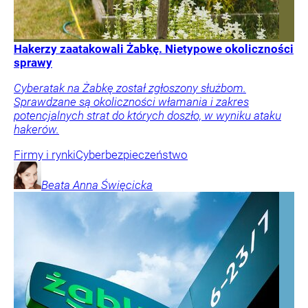
Hakerzy zaatakowali Żabkę. Nietypowe okoliczności
sprawy
Cyberatak na Żabkę został zgłoszony służbom.
Sprawdzane są okoliczności włamania i zakres
potencjalnych strat do których doszło, w wyniku ataku
hakerów.
Firmy i rynki
Cyberbezpieczeństwo
Beata Anna
Święcicka