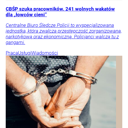
CBŚP szuka pracowników. 241 wolnych wakatów
dla „łowców cieni”
Centralne Biuro Śledcze Policji to wyspecjalizowana
jednostka, która zwalcza przestępczość zorganizowaną,
narkotykową oraz ekonomiczną. Policjanci walczą tu z
gangami.
Praca
Usługi
Wiadomości