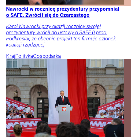
Nawrocki w rocznicę prezydentury przypomniał
o SAFE. Zwrócił się do Czarzastego
Karol Nawrocki przy okazji rocznicy swojej
prezydentury wrócił do ustawy o SAFE 0 proc.
Podkreślał, że obecnie projekt ten firmuje członek
koalicji rządzącej.
Kraj
Polityka
Gospodarka