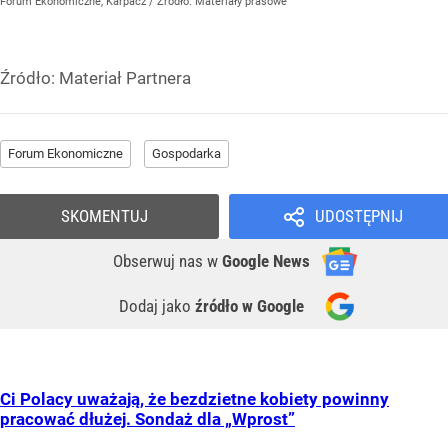
Forum Ekonomiczne, Karpacz
/ Źródło:
Materiały prasowe
Źródło:
Materiał Partnera
Forum Ekonomiczne
Gospodarka
SKOMENTUJ
UDOSTĘPNIJ
Obserwuj nas
w
Google News
Dodaj jako
źródło w Google
Ci Polacy uważają, że bezdzietne kobiety powinny
pracować dłużej. Sondaż dla „Wprost”