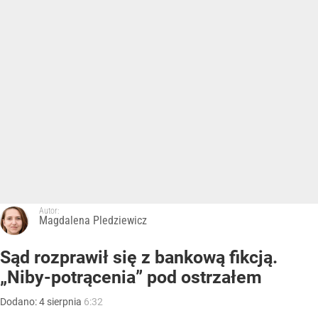
Autor:
Magdalena Pledziewicz
Sąd rozprawił się z bankową fikcją.
„Niby-potrącenia” pod ostrzałem
Dodano:
4
sierpnia
6:32