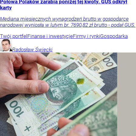
Połowa Polaków zarabia poniżej tej kwoty. GUS odkrył
karty
Mediana miesięcznych wynagrodzeń brutto w gospodarce
narodowej wyniosła w lutym br. 7690,82 zł brutto - podał GUS.
Twój portfel
Finanse i inwestycje
Firmy i rynki
Gospodarka
Radosław
Święcki