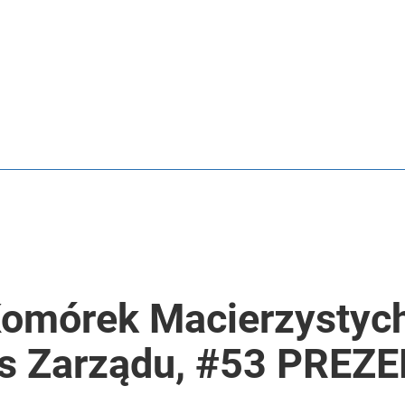
2030 roku?
rawie 2 mln wniosków w miesiąc
i go Polacy. Sondaż dla „Wprost”
Komórek Macierzystyc
es Zarządu, #53 PREZ