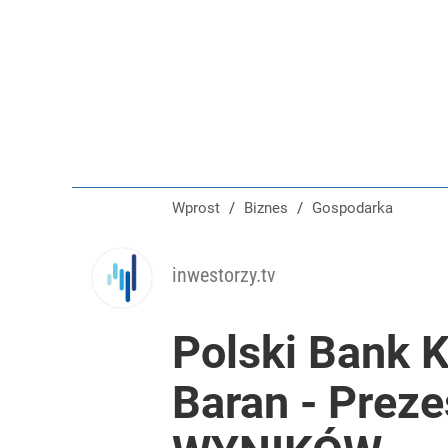
Farmacja: wzrost pod presją. co czeka branżę do 
dodaj
Polacy rzucili się na przywrócone świadczenie. P
dodaj
Wprost
/
Biznes
/
Gospodarka
Nawrocki ma szansę na drugą kadencję? Tak ocenil
inwestorzy.tv
10
Polski Bank 
Baran - Prez