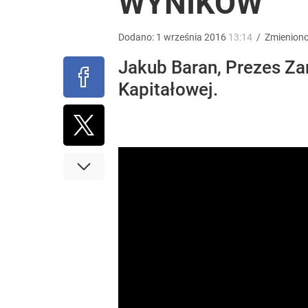
WYNIKÓW
Dodano:
1
września
2016
13:14
/
Zmienion
Jakub Baran, Prezes Za
Kapitałowej.