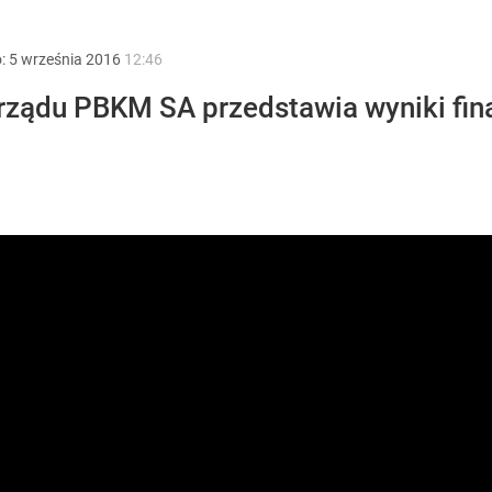
o:
5
września
2016
12:46
rządu PBKM SA przedstawia wyniki fina