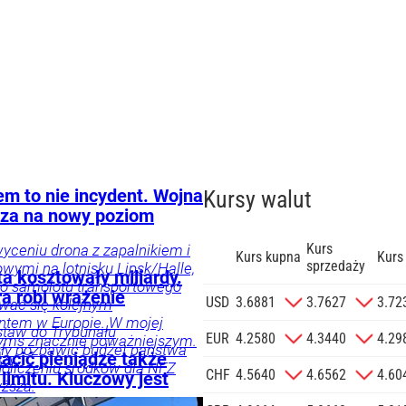
em to nie incydent. Wojna
Kursy walut
za na nowy poziom
Kurs
yceniu drona z zapalnikiem i
Kurs kupna
Kurs
sprzedaży
ymi na lotnisku Lipsk/Halle,
a kosztowały miliardy.
go samolotu transportowego
ra robi wrażenie
zgodę na
USD
3.6881
3.7627
3.72
wać się kolejnym
 na podany
ntem w Europie. W mojej
staw do Trybunału
informacji
EUR
4.2580
4.3440
4.29
zymś znacznie poważniejszym.
ły pozbawić budżet państwa
Agencji
cić pieniądze także
zy.
 doliczeniu środków dla NFZ
Reklamowej
CHF
4.5640
4.6562
4.60
limitu. Kluczowy jest
yższa.
 o.o. w imieniu