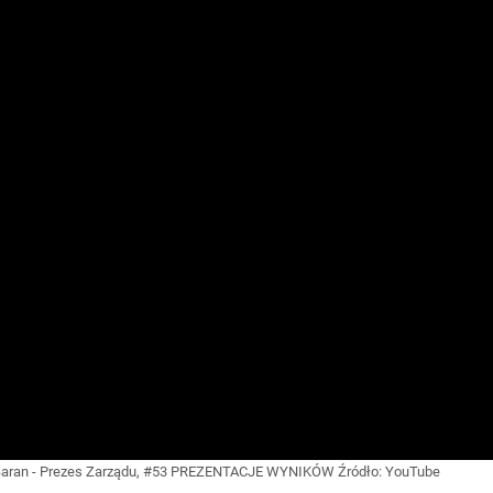
 Baran - Prezes Zarządu, #53 PREZENTACJE WYNIKÓW
Źródło:
YouTube