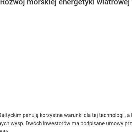
"Rozwój morskiej energetyki wiatrowej
łtyckim panują korzystne warunki dla tej technologii, a 
nych wysp. Dwóch inwestorów ma podpisane umowy przył
W46.