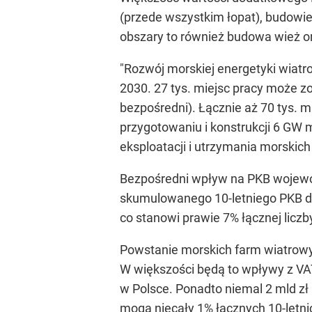
(przede wszystkim łopat), budowi
obszary to również budowa wież or
"Rozwój morskiej energetyki wiatr
2030. 27 tys. miejsc pracy może z
bezpośredni). Łącznie aż 70 tys. 
przygotowaniu i konstrukcji 6 GW
eksploatacji i utrzymania morskic
Bezpośredni wpływ na PKB wojewód
skumulowanego 10-letniego PKB dl
co stanowi prawie 7% łącznej lic
Powstanie morskich farm wiatrowy
W większości będą to wpływy z VAT
w Polsce. Ponadto niemal 2 mld zł 
mogą niecały 1% łącznych 10-let