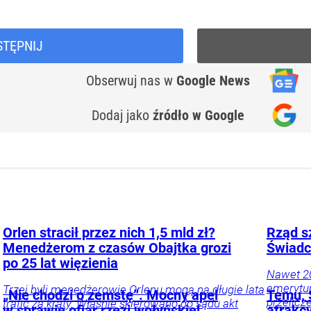
STĘPNIJ
Obserwuj nas
w
Google News
Dodaj jako
źródło w Google
Orlen stracił przez nich 1,5 mld zł?
Rząd s
Menedżerom z czasów Obajtka grozi
Świadc
po 25 lat więzienia
Nawet 20
emerytur
Trzej byli menedżerowie Orlenu mogą na długie lata
„Nie chodzi o zemstę”. Mocny apel
Temu, S
przelicz
trafić za kraty. Właśnie skierowano do sądu akt
w sprawie ofiar rzezi wołyńskiej
atrakc