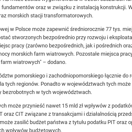
e fundamentów oraz w związku z instalacją konstrukcji.
az morskich stacji transformatorowych.
owej w Polsce może zapewnić średniorocznie 77 tys. mie
ostać stworzonych bezpośrednio przy rozwoju i eksploata
miejsc pracy (zarówno bezpośrednich, jak i pośrednich or
 mocy morskich farm wiatrowych. Pozostałe miejsca pra
h farm wiatrowych" – dodano.
ztw pomorskiego i zachodniopomorskiego łącznie do ro
a tych regionów. Ponadto w województwach tych może p
zby bezrobotnych w tych województwach.
ch może przynieść nawet 15 mld zł wpływów z podatków
 oraz CIT związane z transakcjami i działalnością przed
może zasilić budżet państwa z tytułu podatku PIT oraz o
nich wpływów budżetowych.