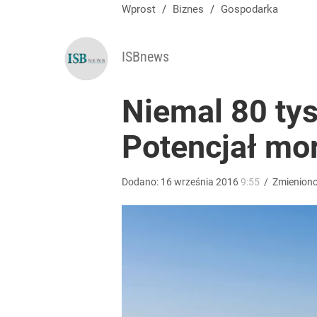
Wprost
/
Biznes
/
Gospodarka
ISBnews
Niemal 80 tys
Potencjał mor
Dodano:
16
września
2016
9:55
/
Zmienion