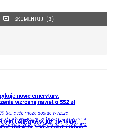
SKOMENTUJ
3
zykuje nowe emerytury.
zenia wzrosną nawet o 552 zł
0 tys. osób może dostać wyższe
y. Rządowy projekt zakłada automatyczne
hein i AliExpress już nie takie
enie świadczeń i podwyżki do 552 zł brutto.
yjne. Polaków zapytano o zakupy