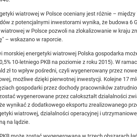
getyki wiatrowej w Polsce oceniany jest różnie – międz
adów z potencjalnymi inwestorami wynika, że budowa 6 G
ki wiatrowej w Polsce pozwoli na zlokalizowanie w kraju 
ę" – wskazano w raporcie.
owi morskiej energetyki wiatrowej Polska gospodarka mo
0,5% 10-letniego PKB na poziomie z roku 2015). W ramac
d zł to wpływ pośredni, czyli wygenerowany przez nowe
owej, możliwe dzięki pierwotnej inwestycji. Kolejne 17 
iach gospodarki przez dochody pracowników zatrudnion
zostać wygenerowane przez całokształt działalności zwi
może wynikać z dodatkowego eksportu zrealizowanego prz
etyki wiatrowej, działalności operacyjnej i utrzymaniow
ną na lądzie.
PKB może zostać wygenerowana w trzech obszarach łań