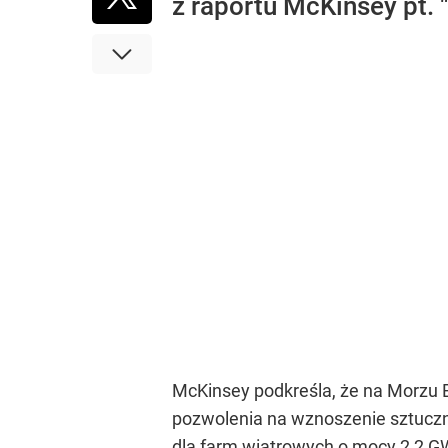
z raportu McKinsey pt. 
McKinsey podkreśla, że na Morzu Ba
pozwolenia na wznoszenie sztucz
dla farm wiatrowych o mocy 2,2 G