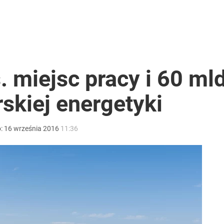
. miejsc pracy i 60 ml
skiej energetyki
o:
16
września
2016
11:36