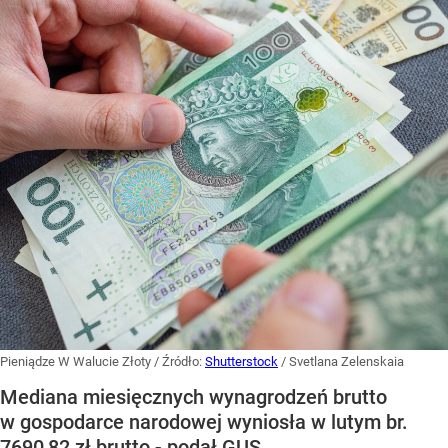
Pieniądze W Walucie Złoty
/ Źródło:
Shutterstock
/
Svetlana Zelenskaia
Mediana miesięcznych wynagrodzeń brutto
w gospodarce narodowej wyniosła w lutym br.
7690,82 zł brutto - podał GUS.