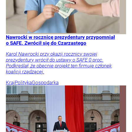
Nawrocki w rocznicę prezydentury przypomniał
o SAFE. Zwrócił się do Czarzastego
Karol Nawrocki przy okazji rocznicy swojej
prezydentury wrócił do ustawy o SAFE 0 proc.
Podkreślał, że obecnie projekt ten firmuje członek
koalicji rządzącej.
Kraj
Polityka
Gospodarka