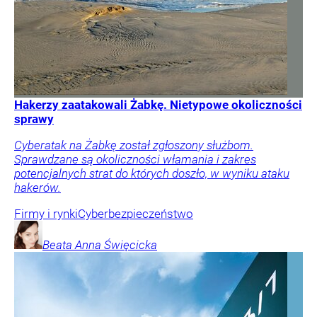
Hakerzy zaatakowali Żabkę. Nietypowe okoliczności
sprawy
Cyberatak na Żabkę został zgłoszony służbom.
Sprawdzane są okoliczności włamania i zakres
potencjalnych strat do których doszło, w wyniku ataku
hakerów.
Firmy i rynki
Cyberbezpieczeństwo
Beata Anna
Święcicka