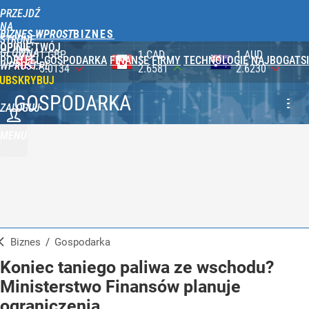
PRZEJDŹ
NA
BIZNES WPROST
STRONĘ
OPINIE
TWÓJ
GŁÓWNĄ
1 CAD
1 AUD
100 JPY
PORTFEL
GOSPODARKA
FINANSE
FIRMY
TECHNOLOGIE
NAJBOGATSI
WPROST.PL
2.6581
2.6230
2.3590
UBSKRYBUJ
GOSPODARKA
ZALOGUJ
MENU
Biznes
/
Gospodarka
Koniec taniego paliwa ze wschodu?
Ministerstwo Finansów planuje
ograniczenia