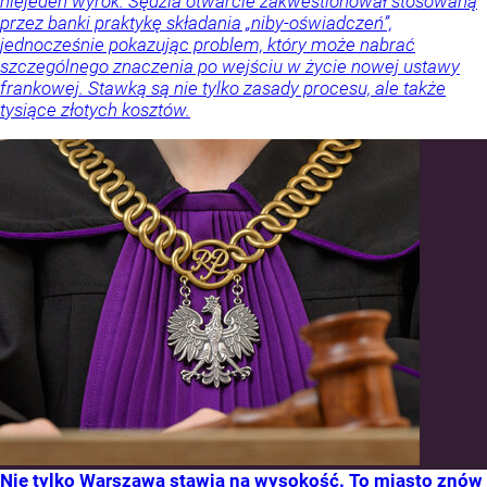
niejeden wyrok. Sędzia otwarcie zakwestionował stosowaną
przez banki praktykę składania „niby-oświadczeń”,
jednocześnie pokazując problem, który może nabrać
szczególnego znaczenia po wejściu w życie nowej ustawy
frankowej. Stawką są nie tylko zasady procesu, ale także
tysiące złotych kosztów.
Nie tylko Warszawa stawia na wysokość. To miasto znów