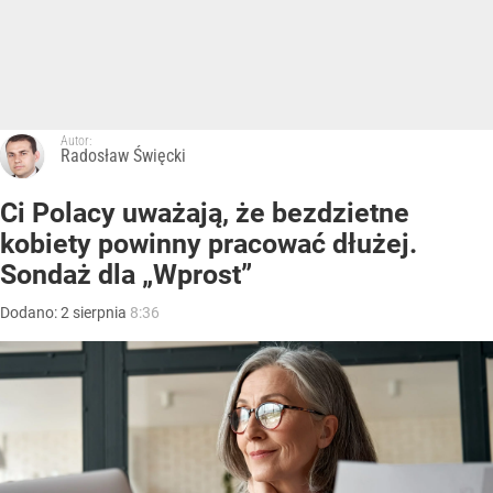
Autor:
Radosław Święcki
Ci Polacy uważają, że bezdzietne
kobiety powinny pracować dłużej.
Sondaż dla „Wprost”
Dodano:
2
sierpnia
8:36