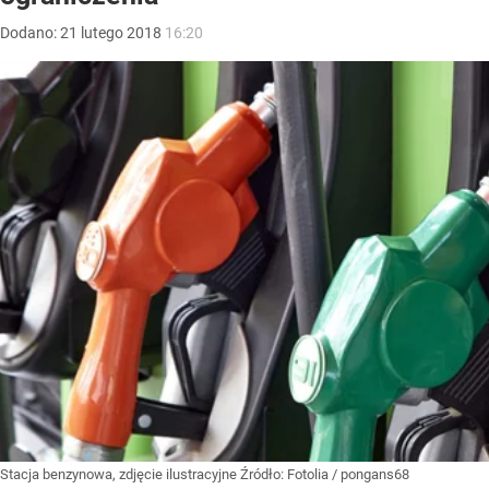
Dodano:
21
lutego
2018
16:20
Stacja benzynowa, zdjęcie ilustracyjne
Źródło:
Fotolia
/
pongans68