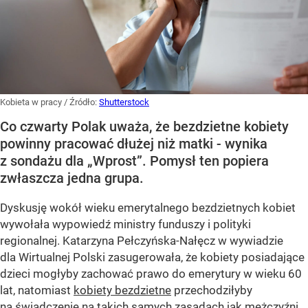
Kobieta w pracy
/ Źródło:
Shutterstock
Co czwarty Polak uważa, że bezdzietne kobiety
powinny pracować dłużej niż matki - wynika
z sondażu dla „Wprost”. Pomysł ten popiera
zwłaszcza jedna grupa.
Dyskusję wokół wieku emerytalnego bezdzietnych kobiet
wywołała wypowiedź ministry funduszy i polityki
regionalnej. Katarzyna Pełczyńska-Nałęcz w wywiadzie
dla Wirtualnej Polski zasugerowała, że kobiety posiadające
dzieci mogłyby zachować prawo do emerytury w wieku 60
lat, natomiast
kobiety bezdzietne
przechodziłyby
na świadczenie na takich samych zasadach jak mężczyźni,