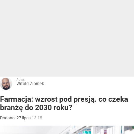
Autor:
Witold Ziomek
Farmacja: wzrost pod presją. co czeka
branżę do 2030 roku?
Dodano:
27
lipca
13:15