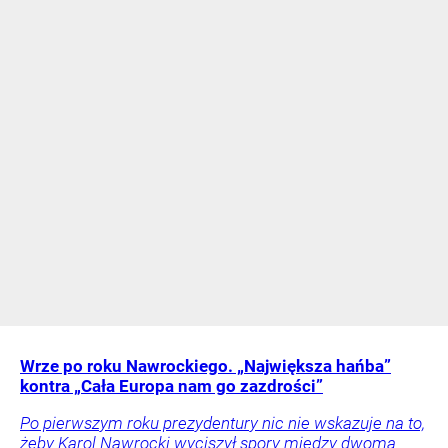
Wrze po roku Nawrockiego. „Największa hańba”
kontra „Cała Europa nam go zazdrości”
Po pierwszym roku prezydentury nic nie wskazuje na to,
żeby Karol Nawrocki wyciszył spory między dwoma