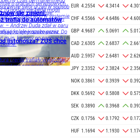
 obecny czas permanentnego
rmuje o pracach serwisowych.
informacji
EUR
4.2554
4.3414
4.30
 sprawuje swój urząd w sposób
z 10 godzin nie będą mogli
Agencji
znów się zmieni.
 do wyzwań – akcentuje.
 Makler dostępnego w systemie
Reklamowej
CHF
4.5566
4.6486
4.60
trzega przed porównywaniem
ż trafią do automatów
 o.o. w imieniu
w. – Andrzej Duda zdał w paru
GBP
4.9687
5.0691
5.01
a zlecenie jej
elująco, ale jeszcze przez
objąć kolejne opakowania. Do
doceniony, jak kiedyś
ć m.in. kartony po napojach i
znesowych.
od listonosza? ZUS chce
CAD
2.6305
2.6837
2.66
i, a po latach się to zmieniło
szklane.
znik Andrzeja Dudy.
 SIĘ
AUD
2.5957
2.6481
2.62
ra i renta trafiały wyłącznie
omysł ma przynieść
JPY
2.3352
2.3824
2.35
perci ostrzegają przed
eniorów.
NOK
0.3861
0.3939
0.39
DKK
0.5692
0.5808
0.57
SEK
0.3890
0.3968
0.39
CZK
0.1756
0.1792
0.17
HUF
1.1694
1.1930
1.17