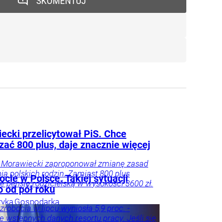
SKOMENTUJ
ecki przelicytował PiS. Chce
zać 800 plus, daje znacznie więcej
 Morawiecki zaproponował zmianę zasad
ia polskich rodzin. Zamiast 800 plus
cie w Polsce. Takiej sytuacji
e pensję rodzicielską w wysokości 3600 zł.
o od pół roku
tyka
Gospodarka
zrobocia w lipcu wyniosła 5,9 proc. -
e wstępnych danych resortu pracy. Jeśli się