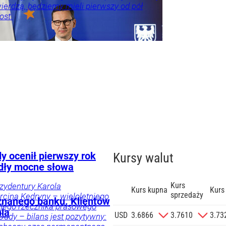
ierdzą, będziemy mieli pierwszy od pół
ost.
w
spodarka
Praca
y ocenił pierwszy rok
Kursy walut
dły mocne słowa
Kurs
ezydentury Karola
Kurs kupna
Kurs
sprzedaży
cina Kędryny – wieloletniego
znanego banku. Klientów
yłego rzecznika prasowego
nia
zgodę na
USD
3.6866
3.7610
3.73
Dudy – bilans jest pozytywny:
 na podany