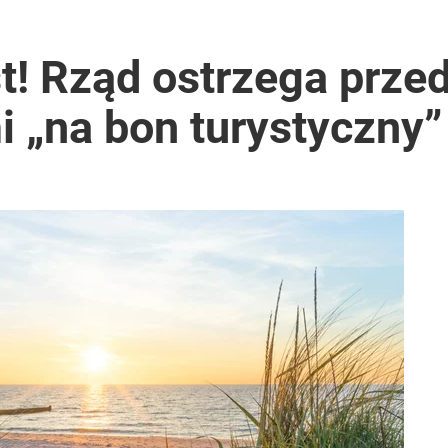
o przekazują sobie nieruchomości
t! Rząd ostrzega prze
 „na bon turystyczny”
 7,5 tys. zł kary