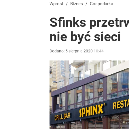
Złoty na plusie. Frank największym przegranym ty
Wprost
/
Biznes
/
Gospodarka
Sfinks przetr
dodaj
nie być sieci
Rząd szykuje nowe emerytury. Świadczenia wzrosn
Dodano:
5
sierpnia
2020
10:44
1
Temu, Shein i AliExpress już nie takie atrakcyjne.
dodaj