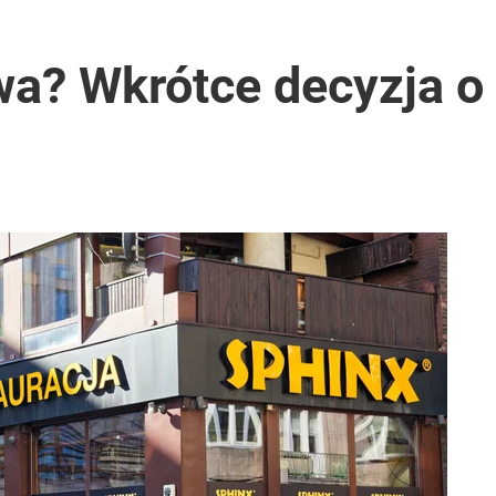
godnia
wa? Wkrótce decyzja o
ą nawet o 552 zł
 Polaków zapytano o zakupy