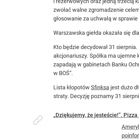
i rezerwowych oraz jedną trzecią k
zwołać walne zgromadzenie celem 
głosowanie za uchwałą w sprawie d
Warszawska giełda okazała się dla S
Kto będzie decydował 31 sierpnia. 
akcjonariuszy. Spółka ma ujemne ka
zapadają w gabinetach Banku Ochro
w BOŚ”.
Lista kłopotów
Sfinksa
jest dużo d
straty. Decyzję poznamy 31 sierpn
„Dziękujemy, że jesteście!”. Pizz
Ameryk
poinfo