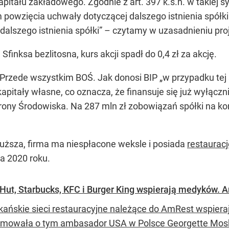
apitału zakładowego. Zgodnie z art. 397 k.s.h. w takiej 
powzięcia uchwały dotyczącej dalszego istnienia spół
alszego istnienia spółki” – czytamy w uzasadnieniu pro
finksa bezlitosna, kurs akcji spadł do 0,4 zł za akcję.
Przede wszystkim BOŚ. Jak donosi BIP „w przypadku tej sp
pitały własne, co oznacza, że finansuje się już wyłączni
ny Środowiska. Na 287 mln zł zobowiązań spółki na koni
łuższa, firma ma niespłacone weksle i posiada
restauracj
ia 2020 roku.
a Hut, Starbucks, KFC i Burger King wspierają medyków. 
ańskie sieci restauracyjne należące do AmRest wspiera
rmowała o tym ambasador USA w Polsce Georgette Mos