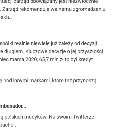
sytuacji zarząd obowiązany jest niezwłocznie
ki. Zarząd rekomenduje walnemu zgromadzeniu
jektu.
ółki realnie niewiele już zależy od decyzji
e długiem. Kluczowe decyzje o jej przyszłości
ec marca 2020, 65,7 mln zł to był kredyt
e
pod innymi markami, które też przynoszą
Ambasador...
ją polskich medyków. Na swoim Twitterze
bacher.