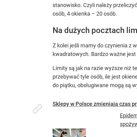
stanowisko. Czyli należy przeliczy
osób, 4 okienka – 20 osób.
Na dużych pocztach lim
Z kolei jeśli mamy do czynienia z 
kwadratowych. Bardzo ważne jest to
Limity są jak na razie wyższe niż
przebywać tyle osób, ile jest okie
do piątku, obsługiwane mogą są wy
Sklepy w Polsce zmieniają czas p
Epidemi
spożyw