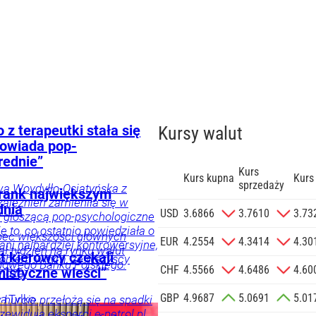
z terapeutki stała się
Kursy walut
powiada pop-
rednie”
Kurs
Kurs kupna
Kurs
sprzedaży
wa Woydyłło-Osiatyńska z
 Frank największym
zależnień zamieniła się w
dnia
zgodę na
USD
3.6866
3.7610
3.73
dy głoszącą pop-psychologiczne
 na podany
e to, co ostatnio powiedziała o
bec większości głównych
informacji
EUR
4.2554
4.3414
4.30
 ani najbardziej kontrowersyjne,
ał tydzień na rynku walut
Agencji
t kierowcy czekali
Problem w tym, że wszyscy
owego Banku Polskiego.
Reklamowej
CHF
4.5566
4.6486
4.60
istyczne wieści”
widzą.
 o.o. w imieniu
GBP
4.9687
5.0691
5.01
a zlecenie jej
ia
Tylko
 hurcie przełożą się na spadki
zewidują eksperci e-petrol.pl.
znesowych.