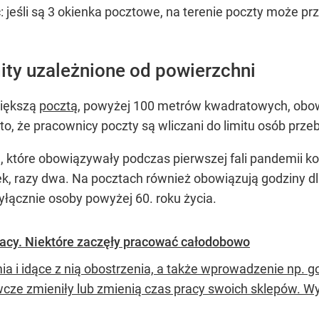
ć: jeśli są 3 okienka pocztowe, na terenie poczty może pr
ity uzależnione od powierzchni
większą
pocztą
, powyżej 100 metrów kwadratowych, obow
, że pracownicy poczty są wliczani do limitu osób przeb
 te, które obowiązywały podczas pierwszej fali pandemi
nek, razy dwa. Na pocztach również obowiązują godziny d
łącznie osoby powyżej 60. roku życia.
racy. Niektóre zaczęły pracować całodobowo
a i idące z nią obostrzenia, a także wprowadzenie np. god
cze zmieniły lub zmienią czas pracy swoich sklepów. Wy