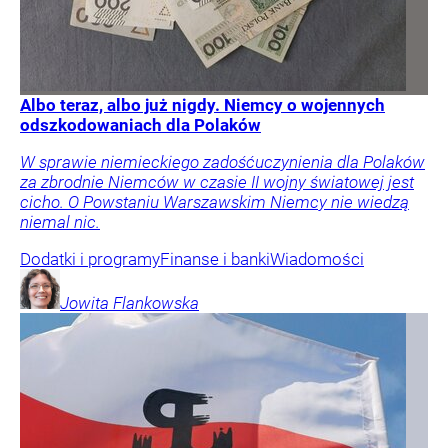
Albo teraz, albo już nigdy. Niemcy o wojennych
odszkodowaniach dla Polaków
W sprawie niemieckiego zadośćuczynienia dla Polaków
za zbrodnie Niemców w czasie II wojny światowej jest
cicho. O Powstaniu Warszawskim Niemcy nie wiedzą
niemal nic.
Dodatki i programy
Finanse i banki
Wiadomości
Jowita
Flankowska