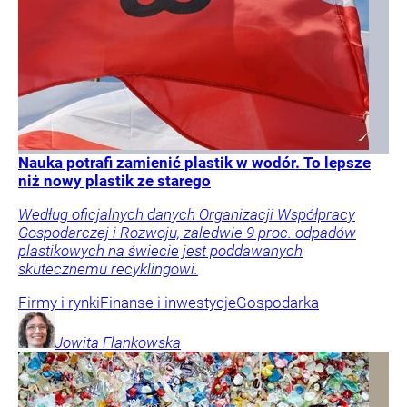
Nauka potrafi zamienić plastik w wodór. To lepsze
niż nowy plastik ze starego
Według oficjalnych danych Organizacji Współpracy
Gospodarczej i Rozwoju, zaledwie 9 proc. odpadów
plastikowych na świecie jest poddawanych
skutecznemu recyklingowi.
Firmy i rynki
Finanse i inwestycje
Gospodarka
Jowita
Flankowska