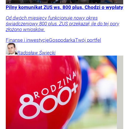
Pilny komunikat ZUS ws. 800 plus. Chodzi o wypłaty
Od dwóch miesięcy funkcjonuje nowy okres
świadczeniowy 800 plus. ZUS przekazał, ile do tej pory
złożono wniosków.
Finanse i inwestycje
Gospodarka
Twój portfel
Radosław
Święcki