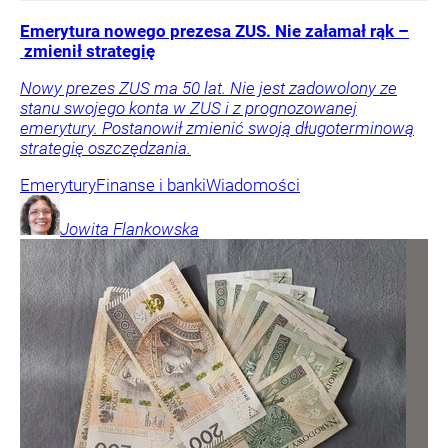
Emerytura nowego prezesa ZUS. Nie załamał rąk –
zmienił strategię
Nowy prezes ZUS ma 50 lat. Nie jest zadowolony ze
stanu swojego konta w ZUS i z prognozowanej
emerytury. Postanowił zmienić swoją długoterminową
strategię oszczędzania.
Emerytury
Finanse i banki
Wiadomości
Jowita
Flankowska