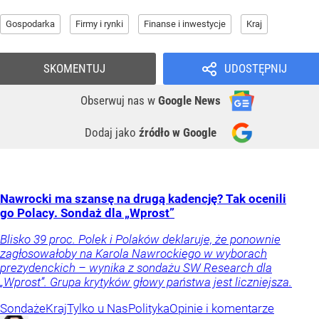
Gospodarka
Firmy i rynki
Finanse i inwestycje
Kraj
SKOMENTUJ
UDOSTĘPNIJ
Obserwuj nas
w
Google News
Dodaj jako
źródło w Google
Nawrocki ma szansę na drugą kadencję? Tak ocenili
go Polacy. Sondaż dla „Wprost”
Blisko 39 proc. Polek i Polaków deklaruje, że ponownie
zagłosowałoby na Karola Nawrockiego w wyborach
prezydenckich – wynika z sondażu SW Research dla
„Wprost”. Grupa krytyków głowy państwa jest liczniejsza.
Sondaże
Kraj
Tylko u Nas
Polityka
Opinie i komentarze