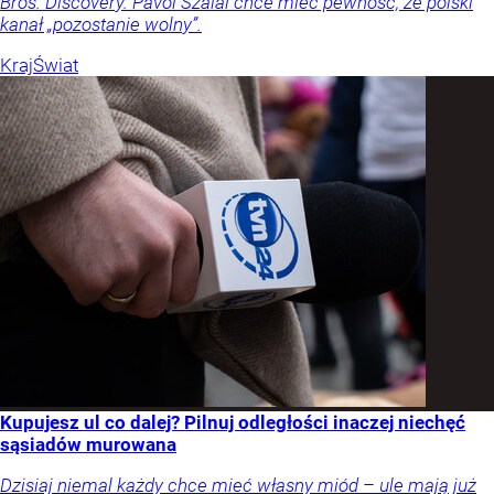
Bros. Discovery. Pavol Szalai chce mieć pewność, że polski
kanał „pozostanie wolny”.
Kraj
Świat
Kupujesz ul co dalej? Pilnuj odległości inaczej niechęć
sąsiadów murowana
Dzisiaj niemal każdy chce mieć własny miód – ule mają już