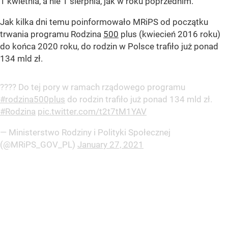
1 kwietnia, a nie 1 sierpnia, jak w roku poprzednim.
Jak kilka dni temu poinformowało MRiPS od początku
trwania programu Rodzina
500
plus (kwiecień 2016 roku)
do końca 2020 roku, do rodzin w Polsce trafiło już ponad
134 mld zł.
?‍?‍?‍? Do tej pory w ramach rządowego programu
#rodzina500plus
do rodzin trafiło już ponad 134 mld zł.
#Rodzina
pic.twitter.com/t2t7tM1YAV
— Ministerstwo Rodziny i Polityki Społecznej
(@MRiPS_GOV_PL)
January 27, 2021