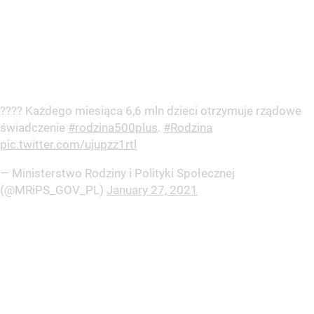
?‍?‍?‍? Każdego miesiąca 6,6 mln dzieci otrzymuje rządowe
świadczenie
#rodzina500plus
.
#Rodzina
pic.twitter.com/ujupzz1rtl
— Ministerstwo Rodziny i Polityki Społecznej
(@MRiPS_GOV_PL)
January 27, 2021