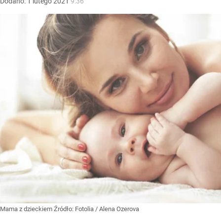
Dodano:
1
lutego
2021
9:36
Mama z dzieckiem
Źródło:
Fotolia
/
Alena Ozerova