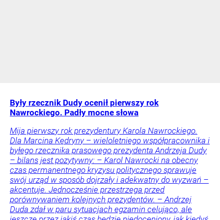
Były rzecznik Dudy ocenił pierwszy rok
Nawrockiego. Padły mocne słowa
Mija pierwszy rok prezydentury Karola Nawrockiego.
Dla Marcina Kędryny – wieloletniego współpracownika i
byłego rzecznika prasowego prezydenta Andrzeja Dudy
– bilans jest pozytywny: – Karol Nawrocki na obecny
czas permanentnego kryzysu politycznego sprawuje
swój urząd w sposób dojrzały i adekwatny do wyzwań –
akcentuje. Jednocześnie przestrzega przed
porównywaniem kolejnych prezydentów. – Andrzej
Duda zdał w paru sytuacjach egzamin celująco, ale
jeszcze przez jakiś czas będzie niedoceniony, jak kiedyś