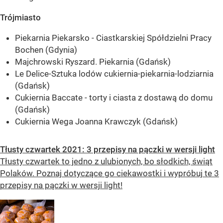
Trójmiasto
Piekarnia Piekarsko - Ciastkarskiej Spółdzielni Pracy
Bochen (Gdynia)
Majchrowski Ryszard. Piekarnia (Gdańsk)
Le Delice-Sztuka lodów cukiernia-piekarnia-lodziarnia
(Gdańsk)
Cukiernia Baccate - torty i ciasta z dostawą do domu
(Gdańsk)
Cukiernia Wega Joanna Krawczyk (Gdańsk)
Tłusty czwartek 2021: 3 przepisy na pączki w wersji light
Tłusty czwartek to jedno z ulubionych, bo słodkich, świąt
Polaków. Poznaj dotyczące go ciekawostki i wypróbuj te 3
przepisy na pączki w wersji light!