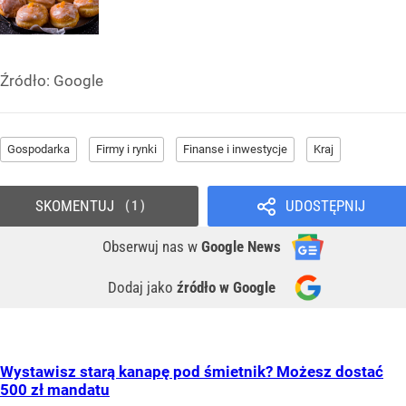
Źródło:
Google
Gospodarka
Firmy i rynki
Finanse i inwestycje
Kraj
SKOMENTUJ
UDOSTĘPNIJ
1
Obserwuj nas
w
Google News
Dodaj jako
źródło w Google
Wystawisz starą kanapę pod śmietnik? Możesz dostać
500 zł mandatu