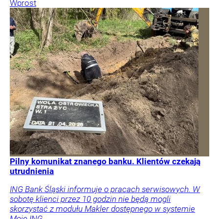
Wprost
Pilny komunikat znanego banku. Klientów czekają
utrudnienia
ING Bank Śląski informuje o pracach serwisowych. W
sobotę klienci przez 10 godzin nie będą mogli
skorzystać z modułu Makler dostępnego w systemie
Moje ING.