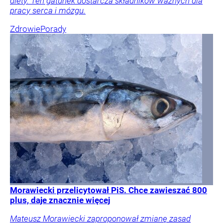
diety. Ten gatunek dostarcza składników ważnych dla
pracy serca i mózgu.
Zdrowie
Porady
Morawiecki przelicytował PiS. Chce zawieszać 800
plus, daje znacznie więcej
Mateusz Morawiecki zaproponował zmianę zasad