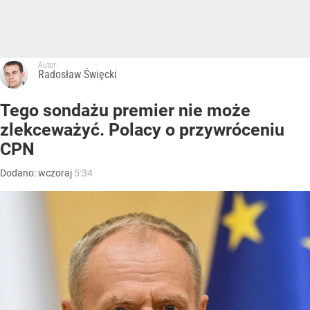
Autor:
Radosław Święcki
Tego sondażu premier nie może
zlekceważyć. Polacy o przywróceniu
CPN
Dodano:
wczoraj
5:34