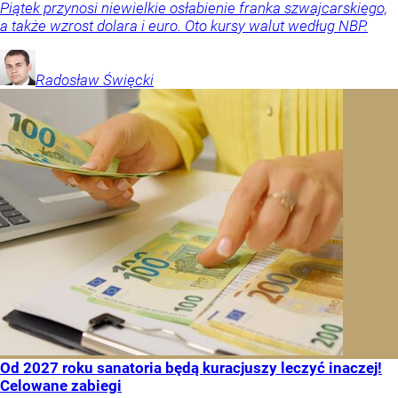
Piątek przynosi niewielkie osłabienie franka szwajcarskiego,
a także wzrost dolara i euro. Oto kursy walut według NBP.
Radosław
Święcki
Od 2027 roku sanatoria będą kuracjuszy leczyć inaczej!
Celowane zabiegi