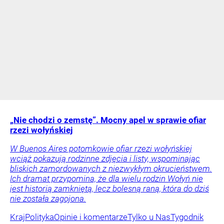
„Nie chodzi o zemstę”. Mocny apel w sprawie ofiar
rzezi wołyńskiej
W Buenos Aires potomkowie ofiar rzezi wołyńskiej
wciąż pokazują rodzinne zdjęcia i listy, wspominając
bliskich zamordowanych z niezwykłym okrucieństwem.
Ich dramat przypomina, że dla wielu rodzin Wołyń nie
jest historią zamkniętą, lecz bolesną raną, która do dziś
nie została zagojona.
Kraj
Polityka
Opinie i komentarze
Tylko u Nas
Tygodnik