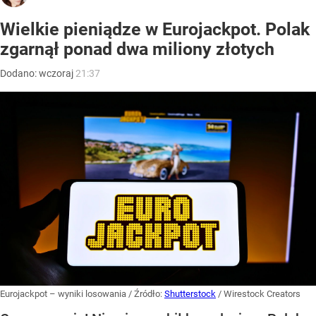
Wielkie pieniądze w Eurojackpot. Polak
zgarnął ponad dwa miliony złotych
Dodano:
wczoraj
21:37
Eurojackpot – wyniki losowania
/ Źródło:
Shutterstock
/
Wirestock Creators