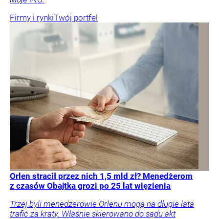
Firmy i rynki
Twój portfel
Orlen stracił przez nich 1,5 mld zł? Menedżerom
z czasów Obajtka grozi po 25 lat więzienia
Trzej byli menedżerowie Orlenu mogą na długie lata
trafić za kraty. Właśnie skierowano do sądu akt