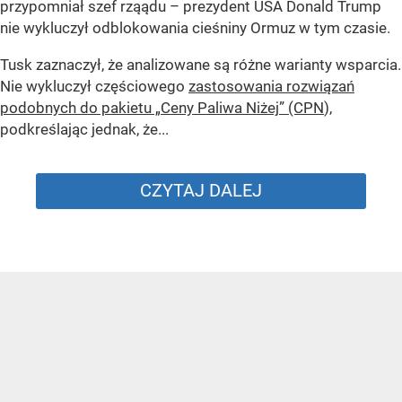
przypomniał szef rząądu – prezydent USA Donald Trump
nie wykluczył odblokowania cieśniny Ormuz w tym czasie.
Tusk zaznaczył, że analizowane są różne warianty wsparcia.
Nie wykluczył częściowego
zastosowania rozwiązań
podobnych do pakietu „Ceny Paliwa Niżej” (CPN
),
podkreślając jednak, że...
CZYTAJ DALEJ