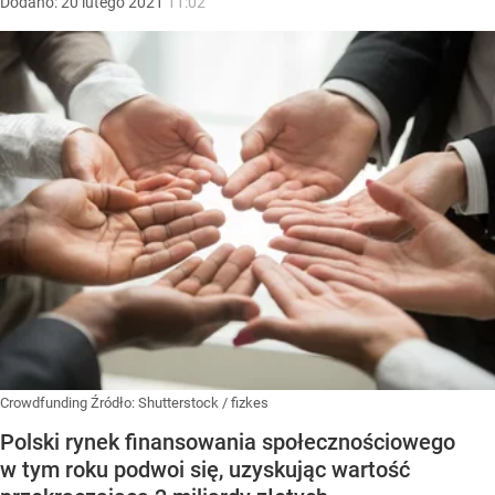
Dodano:
20
lutego
2021
11:02
Crowdfunding
Źródło:
Shutterstock
/
fizkes
Polski rynek finansowania społecznościowego
w tym roku podwoi się, uzyskując wartość