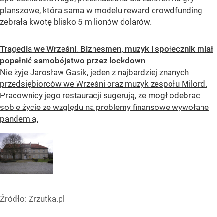
planszowe, która sama w modelu reward crowdfunding
zebrała kwotę blisko 5 milionów dolarów.
Tragedia we Wrześni. Biznesmen, muzyk i społecznik miał
popełnić samobójstwo przez lockdown
Nie żyje Jarosław Gasik, jeden z najbardziej znanych
przedsiębiorców we Wrześni oraz muzyk zespołu Milord.
Pracownicy jego restauracji sugerują, że mógł odebrać
sobie życie ze względu na problemy finansowe wywołane
pandemią.
Źródło:
Zrzutka.pl