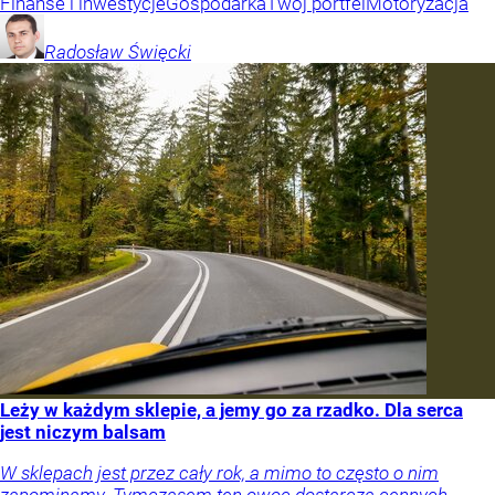
Finanse i inwestycje
Gospodarka
Twój portfel
Motoryzacja
Radosław
Święcki
Leży w każdym sklepie, a jemy go za rzadko. Dla serca
jest niczym balsam
W sklepach jest przez cały rok, a mimo to często o nim
zapominamy. Tymczasem ten owoc dostarcza cennych