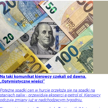
Na taki komunikat kierowcy czekali od dawna.
„Optymistyczne wieści”
Potężne spadki cen w hurcie przełożą się na spadki na
stacjach paliw - przewidują eksperci e-petrol.pl. Kierowcy
odczują zmiany już w nadchodzącym tygodniu.