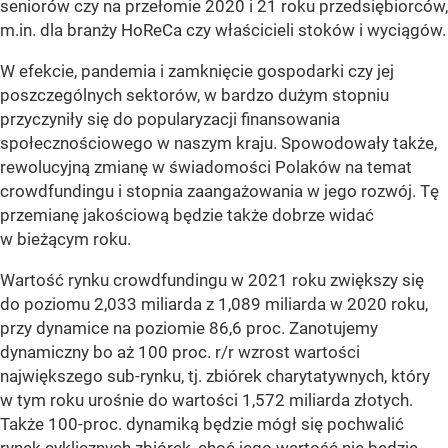
seniorów czy na przełomie 2020 i 21 roku przedsiębiorców,
m.in. dla branży HoReCa czy właścicieli stoków i wyciągów.
W efekcie, pandemia i zamknięcie gospodarki czy jej
poszczególnych sektorów, w bardzo dużym stopniu
przyczyniły się do popularyzacji finansowania
społecznościowego w naszym kraju. Spowodowały także,
rewolucyjną zmianę w świadomości Polaków na temat
crowdfundingu i stopnia zaangażowania w jego rozwój. Tę
przemianę jakościową będzie także dobrze widać
w bieżącym roku.
Wartość rynku crowdfundingu w 2021 roku zwiększy się
do poziomu 2,033 miliarda z 1,089 miliarda w 2020 roku,
przy dynamice na poziomie 86,6 proc. Zanotujemy
dynamiczny bo aż 100 proc. r/r wzrost wartości
największego sub-rynku, tj. zbiórek charytatywnych, który
w tym roku urośnie do wartości 1,572 miliarda złotych.
Także 100-proc. dynamiką będzie mógł się pochwalić
rynek cyklicznych zbiórek, choć jego wartość nie będzie