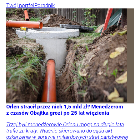
Twój portfel
Poradnik
Orlen stracił przez nich 1,5 mld zł? Menedżerom
z czasów Obajtka grozi po 25 lat więzienia
Trzej byli menedżerowie Orlenu mogą na długie lata
trafić za kraty. Właśnie skierowano do sądu akt
oskarżenia w sprawie miliardowych strat państwowej