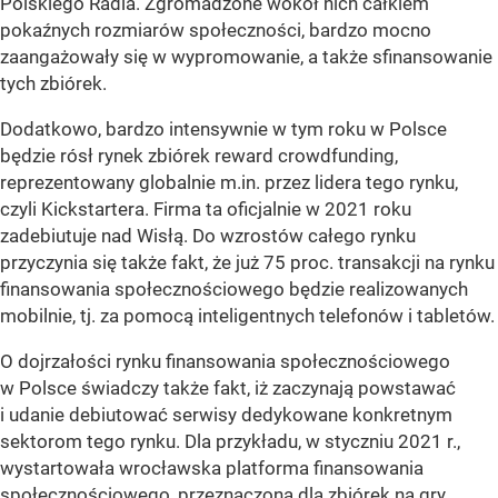
Polskiego Radia. Zgromadzone wokół nich całkiem
pokaźnych rozmiarów społeczności, bardzo mocno
zaangażowały się w wypromowanie, a także sfinansowanie
tych zbiórek.
Dodatkowo, bardzo intensywnie w tym roku w Polsce
będzie rósł rynek zbiórek reward crowdfunding,
reprezentowany globalnie m.in. przez lidera tego rynku,
czyli Kickstartera. Firma ta oficjalnie w 2021 roku
zadebiutuje nad Wisłą. Do wzrostów całego rynku
przyczynia się także fakt, że już 75 proc. transakcji na rynku
finansowania społecznościowego będzie realizowanych
mobilnie, tj. za pomocą inteligentnych telefonów i tabletów.
O dojrzałości rynku finansowania społecznościowego
w Polsce świadczy także fakt, iż zaczynają powstawać
i udanie debiutować serwisy dedykowane konkretnym
sektorom tego rynku. Dla przykładu, w styczniu 2021 r.,
wystartowała wrocławska platforma finansowania
społecznościowego, przeznaczona dla
zbiórek
na gry