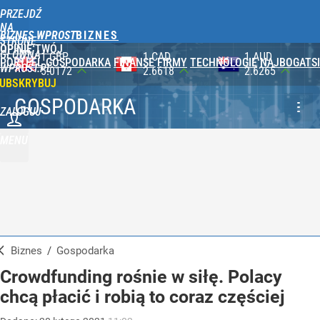
PRZEJDŹ
NA
BIZNES WPROST
STRONĘ
OPINIE
TWÓJ
GŁÓWNĄ
1 CAD
1 AUD
100 JPY
PORTFEL
GOSPODARKA
FINANSE
FIRMY
TECHNOLOGIE
NAJBOGATSI
WPROST.PL
2.6618
2.6265
2.3565
UBSKRYBUJ
GOSPODARKA
ZALOGUJ
MENU
Biznes
/
Gospodarka
Crowdfunding rośnie w siłę. Polacy
chcą płacić i robią to coraz częściej