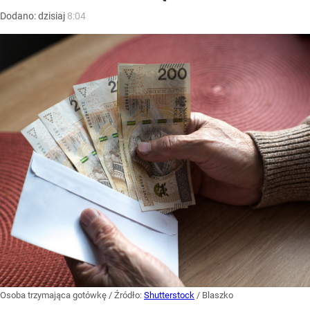
Dodano:
dzisiaj
8:04
Osoba trzymająca gotówkę
/ Źródło:
Shutterstock
/
Blaszko