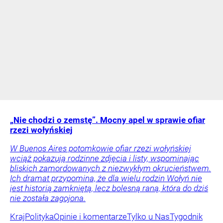
„Nie chodzi o zemstę”. Mocny apel w sprawie ofiar
rzezi wołyńskiej
W Buenos Aires potomkowie ofiar rzezi wołyńskiej
wciąż pokazują rodzinne zdjęcia i listy, wspominając
bliskich zamordowanych z niezwykłym okrucieństwem.
Ich dramat przypomina, że dla wielu rodzin Wołyń nie
jest historią zamkniętą, lecz bolesną raną, która do dziś
nie została zagojona.
Kraj
Polityka
Opinie i komentarze
Tylko u Nas
Tygodnik