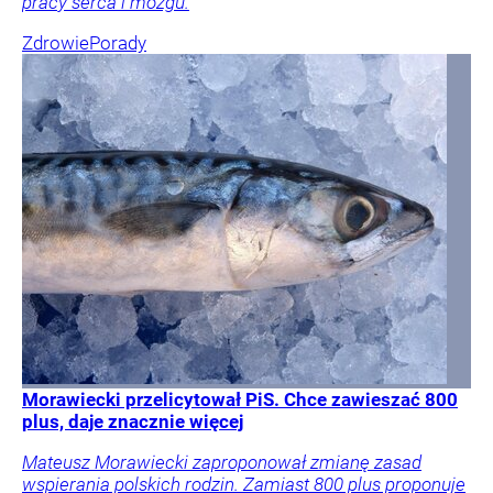
pracy serca i mózgu.
Zdrowie
Porady
Morawiecki przelicytował PiS. Chce zawieszać 800
plus, daje znacznie więcej
Mateusz Morawiecki zaproponował zmianę zasad
wspierania polskich rodzin. Zamiast 800 plus proponuje