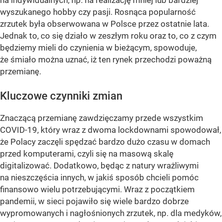
na indywidualnych, np. na realizację mniej lub bardziej
wyszukanego hobby czy pasji. Rosnąca popularność
zrzutek była obserwowana w Polsce przez ostatnie lata.
Jednak to, co się działo w zeszłym roku oraz to, co z czym
będziemy mieli do czynienia w bieżącym, spowoduje,
że śmiało można uznać, iż ten rynek przechodzi poważną
przemianę.
Kluczowe czynniki zmian
Znaczącą przemianę zawdzięczamy przede wszystkim
COVID-19, który wraz z dwoma lockdownami spowodował,
że Polacy zaczęli spędzać bardzo dużo czasu w domach
przed komputerami, czyli się na masową skalę
digitalizować. Dodatkowo, będąc z natury wrażliwymi
na nieszczęścia innych, w jakiś sposób chcieli pomóc
finansowo wielu potrzebującymi. Wraz z początkiem
pandemii, w sieci pojawiło się wiele bardzo dobrze
wypromowanych i nagłośnionych zrzutek, np. dla medyków,