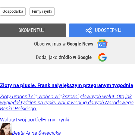
Gospodarka
Firmy i rynki
SKOMENTUJ
UDOSTĘPNIJ
Obserwuj nas
w
Google News
Dodaj jako
źródło w Google
Złoty na plusie. Frank największym przegranym tygodnia
Złoty umocnił się wobec większości głównych walut. Oto jak
wyglądał tydzień na rynku walut według danych Narodowego
Banku Polskiego.
Waluty
Twój portfel
Firmy i rynki
Beata Anna
Święcicka