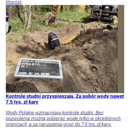
Wprost
Kontrole studni przyspieszają. Za pobór wody nawet
7,5 tys. zł kary
Wody Polskie wzmacniają kontrole studni. Bez
pozwolenia można pobierać wodę tylko w określonych
granicach, a za naruszenia grozi do 7,5 tys. zł kary.