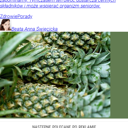
składników i może wspierać organizm seniorów.
Zdrowie
Porady
Beata Anna
Święcicka