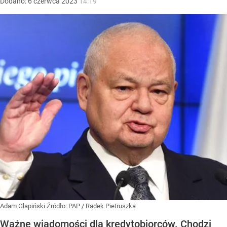
Dodano:
6
czerwca
2023
14:19
Adam Glapiński
Źródło:
PAP
/
Radek Pietruszka
Ważne wiadomości dla kredytobiorców. Chodzi