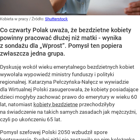
Kobieta w pracy
/ Źródło:
Shutterstock
Co czwarty Polak uważa, że bezdzietne kobiety
powinny pracować dłużej niż matki - wynika
z sondażu dla „Wprost”. Pomysł ten popiera
zwłaszcza jedna grupa.
Dyskusję wokół wieku emerytalnego bezdzietnych kobiet
wywołała wypowiedź ministry funduszy i polityki
regionalnej. Katarzyna Pełczyńska-Nałęcz w wywiadzie
dla Wirtualnej Polski zasugerowała, że kobiety posiadające
dzieci mogłyby zachować prawo do emerytury w wieku 60
lat, natomiast
kobiety bezdzietne
przechodziłyby
na świadczenie na takich samych zasadach jak mężczyźni,
czyli po ukończeniu 65 lat.
Pomysł szefowej Polski 2050 wzbudził spore
kontrowersje. Suchej nitki nie zostawiła na nim koleżanka...