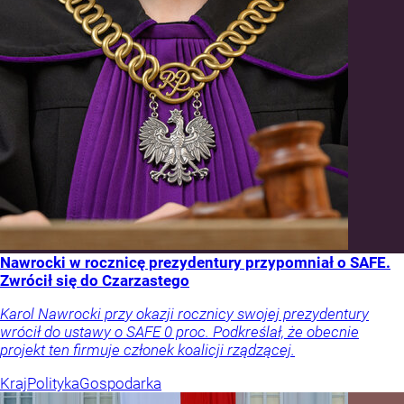
Nawrocki w rocznicę prezydentury przypomniał o SAFE.
Zwrócił się do Czarzastego
Karol Nawrocki przy okazji rocznicy swojej prezydentury
wrócił do ustawy o SAFE 0 proc. Podkreślał, że obecnie
projekt ten firmuje członek koalicji rządzącej.
Kraj
Polityka
Gospodarka