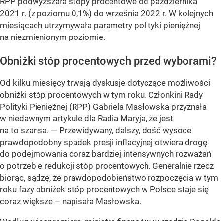
RPP podwyższała stopy procentowe od października
2021 r. (z poziomu 0,1%) do września 2022 r. W kolejnych
miesiącach utrzymywała parametry polityki pieniężnej
na niezmienionym poziomie.
Obniżki stóp procentowych przed wyborami?
Od kilku miesięcy trwają dyskusje dotyczące możliwości
obniżki stóp procentowych w tym roku. Członkini Rady
Polityki Pieniężnej (RPP) Gabriela Masłowska przyznała
w niedawnym artykule dla Radia Maryja, że jest
na to szansa.
— Przewidywany, dalszy, dość wysoce
prawdopodobny spadek presji inflacyjnej otwiera drogę
do podejmowania coraz bardziej intensywnych rozważań
o potrzebie redukcji stóp procentowych. Generalnie rzecz
biorąc, sądzę, że prawdopodobieństwo rozpoczęcia w tym
roku fazy obniżek stóp procentowych w Polsce staje się
coraz większe –
napisała Masłowska.