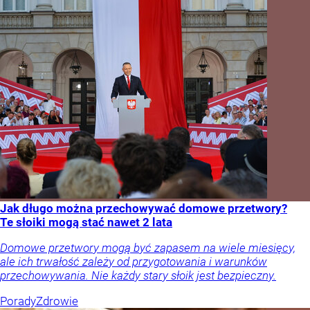
Jak długo można przechowywać domowe przetwory?
Te słoiki mogą stać nawet 2 lata
Domowe przetwory mogą być zapasem na wiele miesięcy,
ale ich trwałość zależy od przygotowania i warunków
przechowywania. Nie każdy stary słoik jest bezpieczny.
Porady
Zdrowie