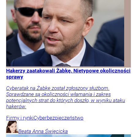
Hakerzy zaatakowali Żabkę. Nietypowe okoliczności
sprawy
Cyberatak na Żabkę został zgłoszony służbom.
Sprawdzane są okoliczności włamania i zakres
potencjalnych strat do których doszło, w wyniku ataku
hakerów.
Firmy i rynki
Cyberbezpieczeństwo
Beata Anna
Święcicka