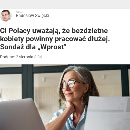
Autor:
Radosław Święcki
Ci Polacy uważają, że bezdzietne
kobiety powinny pracować dłużej.
Sondaż dla „Wprost”
Dodano:
2
sierpnia
8:36