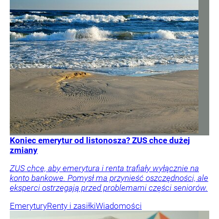
Koniec emerytur od listonosza? ZUS chce dużej
zmiany
ZUS chce, aby emerytura i renta trafiały wyłącznie na
konto bankowe. Pomysł ma przynieść oszczędności, ale
eksperci ostrzegają przed problemami części seniorów.
Emerytury
Renty i zasiłki
Wiadomości