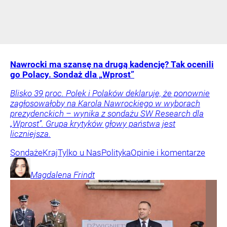
Nawrocki ma szansę na drugą kadencję? Tak ocenili
go Polacy. Sondaż dla „Wprost”
Blisko 39 proc. Polek i Polaków deklaruje, że ponownie
zagłosowałoby na Karola Nawrockiego w wyborach
prezydenckich – wynika z sondażu SW Research dla
„Wprost”. Grupa krytyków głowy państwa jest
liczniejsza.
Sondaże
Kraj
Tylko u Nas
Polityka
Opinie i komentarze
Magdalena
Frindt