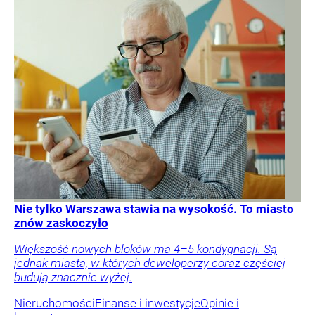
Nie tylko Warszawa stawia na wysokość. To miasto
znów zaskoczyło
Większość nowych bloków ma 4–5 kondygnacji. Są
jednak miasta, w których deweloperzy coraz częściej
budują znacznie wyżej.
Nieruchomości
Finanse i inwestycje
Opinie i