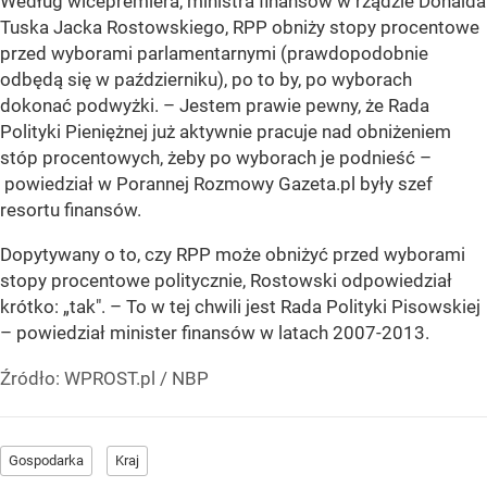
Według wicepremiera, ministra finansów w rządzie Donalda
Tuska Jacka Rostowskiego, RPP obniży stopy procentowe
przed wyborami parlamentarnymi (prawdopodobnie
odbędą się w październiku), po to by, po wyborach
dokonać podwyżki.
– Jestem prawie pewny, że Rada
Polityki Pieniężnej już aktywnie pracuje nad obniżeniem
stóp procentowych, żeby po wyborach je podnieść –
powiedział w Porannej Rozmowy Gazeta.pl były szef
resortu finansów.
Dopytywany o to, czy RPP może obniżyć przed wyborami
stopy procentowe politycznie, Rostowski odpowiedział
krótko: „tak". – To w tej chwili jest Rada Polityki Pisowskiej
– powiedział minister finansów w latach 2007-2013.
Źródło:
WPROST.pl
/
NBP
Gospodarka
Kraj