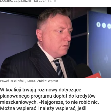
Dodano:
22
października
2024
15:10
Paweł Dziekoński, FAKRO
Źródło:
Wprost
W koalicji trwają rozmowy dotyczące
planowanego programu dopłat do kredytów
mieszkaniowych. -Najgorsze, to nie robić nic.
Można wspierać i należy wspierać, jeśli