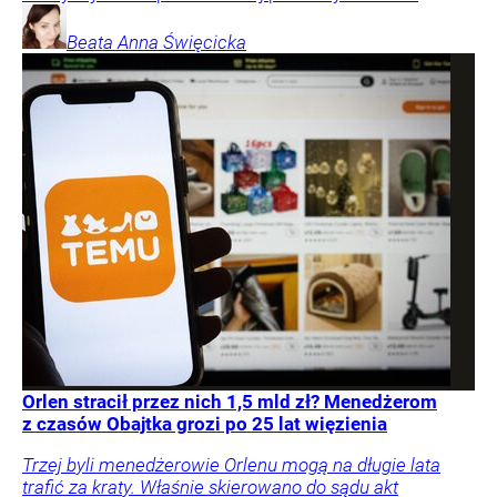
Beata Anna
Święcicka
Orlen stracił przez nich 1,5 mld zł? Menedżerom
z czasów Obajtka grozi po 25 lat więzienia
Trzej byli menedżerowie Orlenu mogą na długie lata
trafić za kraty. Właśnie skierowano do sądu akt