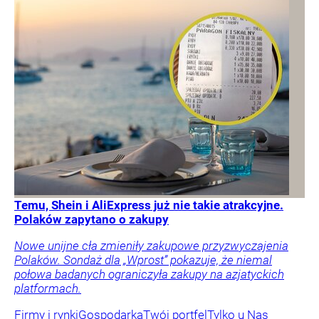
Temu, Shein i AliExpress już nie takie atrakcyjne.
Polaków zapytano o zakupy
Nowe unijne cła zmieniły zakupowe przyzwyczajenia
Polaków. Sondaż dla „Wprost” pokazuje, że niemal
połowa badanych ograniczyła zakupy na azjatyckich
platformach.
Firmy i rynki
Gospodarka
Twój portfel
Tylko u Nas