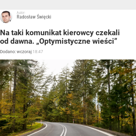
Autor:
Radosław Święcki
Na taki komunikat kierowcy czekali
od dawna. „Optymistyczne wieści”
Dodano:
wczoraj
18:47