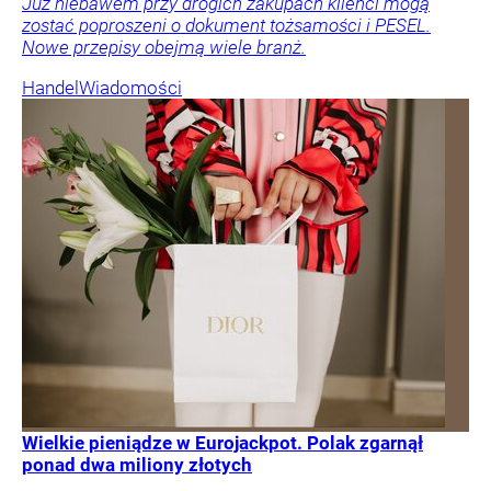
Już niebawem przy drogich zakupach klienci mogą
zostać poproszeni o dokument tożsamości i PESEL.
Nowe przepisy obejmą wiele branż.
Handel
Wiadomości
Wielkie pieniądze w Eurojackpot. Polak zgarnął
ponad dwa miliony złotych