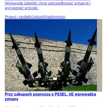
Wojewoda lubelski chce uporządkować sytuację i
wyciągnąć wnioski.
Prawo i podatki
Usługi
Wiadomości
Przy zakupach poproszą o PESEL. UE wprowadza
zmiany