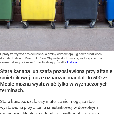
Opłaty za wywóz śmieci rosną, a gminy odmawiają ulg nawet rodzicom
dorosłych dzieci. Rzecznik Praw Obywatelskich uważa, że to sprzeczne z
celem ustawy o Karcie Dużej Rodziny
/ Źródło:
Fotolia
Stara kanapa lub szafa pozostawiona przy altanie
śmietnikowej może oznaczać mandat do 500 zł.
Meble można wystawiać tylko w wyznaczonych
terminach.
Stara kanapa, szafa czy materac nie mogą zostać
wystawione przy altanie śmietnikowej w dowolnym
momencie. Meble są odpadami wielkogabarytowymi