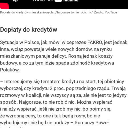
Dopłaty do kredytów mieszkaniowych. „Najgorsze to nie robić nic”
Źródło:
YouTube
Dopłaty do kredytów
Sytuacja w Polsce, jak mówi wiceprezes FAKRO, jest jednak
inna, wciąż powstaje wiele nowych domów, na rynku
mieszkaniowym panuje deficyt. Rosną jednak koszty
budowy, a co za tym idzie spada zdolność kredytowa
Polaków.
– Interesujemy się tematem kredytu na start, tej obietnicy
wyborczej, czy kredytu 2 proc. poprzedniego rządu. Trwają
rozmowy w koalicji, nie wszyscy są za, ale nie jest to jedyny
sposób. Najgorsze, to nie robić nic. Można wspierać
i należy wspierać, jeśli nie zrobimy nic, bo boimy się,
że wzrosną ceny, to one i tak będą rosły, bo nie
wybudujemy i nie będzie podaży – tłumaczy Paweł