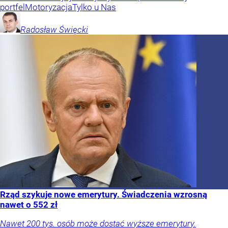
portfel
Motoryzacja
Tylko u Nas
Radosław
Święcki
Rząd szykuje nowe emerytury. Świadczenia wzrosną
nawet o 552 zł
Nawet 200 tys. osób może dostać wyższe emerytury.