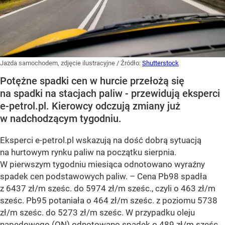
Jazda samochodem, zdjęcie ilustracyjne
/ Źródło:
Shutterstock
Potężne spadki cen w hurcie przełożą się
na spadki na stacjach paliw - przewidują eksperci
e-petrol.pl. Kierowcy odczują zmiany już
w nadchodzącym tygodniu.
Eksperci e-petrol.pl wskazują na dość dobrą sytuacją
na hurtowym rynku paliw na początku sierpnia.
W pierwszym tygodniu miesiąca odnotowano wyraźny
spadek cen podstawowych paliw. –
Cena Pb98 spadła
z 6437 zł/m sześc. do 5974 zł/m sześc., czyli o 463 zł/m
sześc. Pb95 potaniała o 464 zł/m sześc. z poziomu 5738
zł/m sześc. do 5273 zł/m sześc. W przypadku oleju
napędowego (ON) odnotowano spadek o 489 zł/m sześc.