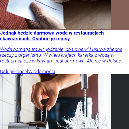
Jednak będzie darmowa woda w restauracjach
i kawiarniach. Osobne przepisy
Woda pomaga trawić jedzenie, dba o nerki i usuwa zbędne
rzeczy z organizmu. W wielu krajach karafka z wodą w
restauracji czy w kawiarni jest darmowa. Ale nie w Polsce.
Usługi
Handel
Wiadomości