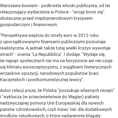
Warszawa bowiem - podkreśla włoski publicysta, od lat
relacjonujący wydarzenia w Polsce - "wciąż broni się"
skutecznie przed międzynarodowym kryzysem
gospodarczym i finansowym.
"Perspektywa wejścia do strefy euro w 2012 roku
z uporządkowanymi finansami publicznymi pozostaje
realistyczna. A jednak także tutaj wielki kryzys wywołuje
strach" - ocenia "La Repubblica". I dodaje: "Wydaje się,
że napięć społecznych nie ma na horyzoncie ani nie czuje
się klimatu eurosceptycyzmu, z wyjątkiem histerycznych
wrzasków opozycji, narodowych populistów braci
Kaczyńskich i postkomunistycznej lewicy".
Autor relacji pisze, że Polska "poszukuje własnych recept"
i "wyklucza (w przeciwieństwie do Węgier) pakiety
nadzwyczajnej pomocy Unii Europejskiej dla nowych
państw członkowskich, czyli mówi 'nie' dla dodatkowych
środków ratunkowych, o które nadaremnie błagały