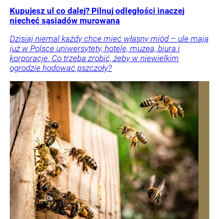
Kupujesz ul co dalej? Pilnuj odległości inaczej
niechęć sąsiadów murowana
Dzisiaj niemal każdy chce mieć własny miód – ule mają
już w Polsce uniwersytety, hotele, muzea, biura i
korporacje. Co trzeba zrobić, żeby w niewielkim
ogrodzie hodować pszczoły?