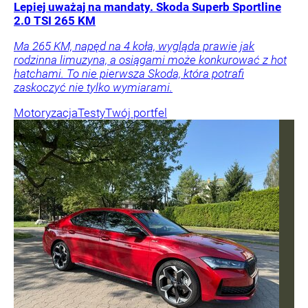
Lepiej uważaj na mandaty. Skoda Superb Sportline
2.0 TSI 265 KM
Ma 265 KM, napęd na 4 koła, wygląda prawie jak
rodzinna limuzyna, a osiągami może konkurować z hot
hatchami. To nie pierwsza Skoda, która potrafi
zaskoczyć nie tylko wymiarami.
Motoryzacja
Testy
Twój portfel