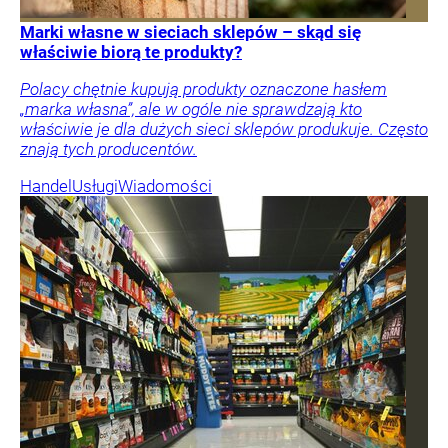
Marki własne w sieciach sklepów – skąd się
właściwie biorą te produkty?
Polacy chętnie kupują produkty oznaczone hasłem
„marka własna”, ale w ogóle nie sprawdzają kto
właściwie je dla dużych sieci sklepów produkuje. Często
znają tych producentów.
Handel
Usługi
Wiadomości