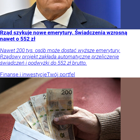
Rząd szykuje nowe emerytury. Świadczenia wzrosną
nawet o 552 zł
Nawet 200 tys. osób może dostać wyższe emerytury.
Rządowy projekt zakłada automatyczne przeliczenie
świadczeń i podwyżki do 552 zł brutto.
Finanse i inwestycje
Twój portfel