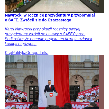
Nawrocki w rocznicę prezydentury przypomniał
o SAFE. Zwrócił się do Czarzastego
Karol Nawrocki przy okazji rocznicy swojej
prezydentury wrócił do ustawy o SAFE 0 proc.
Podkreślał, że obecnie projekt ten firmuje członek
koalicji rządzącej.
Kraj
Polityka
Gospodarka