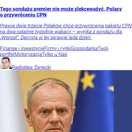
Tego sondażu premier nie może zlekceważyć. Polacy
o przywróceniu CPN
Prawie dwie trzecie Polaków chce przywrócenia pakietu CPN
na dwa ostatnie tygodnie wakacji – wynika z sondażu dla
„Wprost”. Decyzja w tej sprawie lada dzień.
Finanse i inwestycje
Firmy i rynki
Gospodarka
Twój
portfel
Motoryzacja
Tylko u Nas
Radosław
Święcki