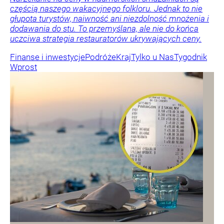
częścią naszego wakacyjnego folkloru. Jednak to nie
głupota turystów, naiwność ani niezdolność mnożenia i
dodawania do stu. To przemyślana, ale nie do końca
uczciwa strategia restauratorów ukrywających ceny.
Finanse i inwestycje
Podróże
Kraj
Tylko u Nas
Tygodnik
Wprost