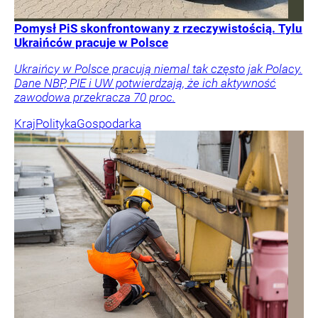
Pomysł PiS skonfrontowany z rzeczywistością. Tylu
Ukraińców pracuje w Polsce
Ukraińcy w Polsce pracują niemal tak często jak Polacy.
Dane NBP, PIE i UW potwierdzają, że ich aktywność
zawodowa przekracza 70 proc.
Kraj
Polityka
Gospodarka