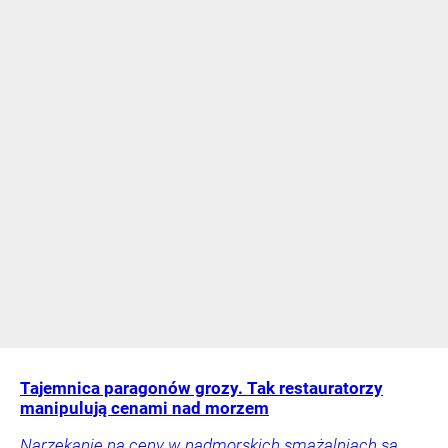
Tajemnica paragonów grozy. Tak restauratorzy
manipulują cenami nad morzem
Narzekanie na ceny w nadmorskich smażalniach są