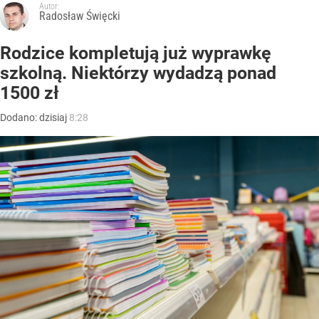
Autor:
Radosław Święcki
Rodzice kompletują już wyprawkę
szkolną. Niektórzy wydadzą ponad
1500 zł
Dodano:
dzisiaj
8:28