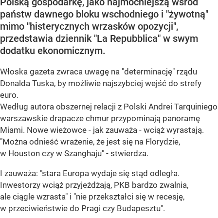
Polską gospodarkę, jako najmocniejszą wśród
państw dawnego bloku wschodniego i "żywotną"
mimo "histerycznych wrzasków opozycji",
przedstawia dziennik "La Repubblica" w swym
dodatku ekonomicznym.
Włoska gazeta zwraca uwagę na "determinację" rządu
Donalda Tuska, by możliwie najszybciej wejść do strefy
euro.
Według autora obszernej relacji z Polski Andrei Tarquiniego
warszawskie drapacze chmur przypominają panoramę
Miami. Nowe wieżowce - jak zauważa - wciąż wyrastają.
"Można odnieść wrażenie, że jest się na Florydzie,
w Houston czy w Szanghaju" - stwierdza.
I zauważa: "stara Europa wydaje się stąd odległa.
Inwestorzy wciąż przyjeżdżają, PKB bardzo zwalnia,
ale ciągle wzrasta" i "nie przekształci się w recesję,
w przeciwieństwie do Pragi czy Budapesztu".