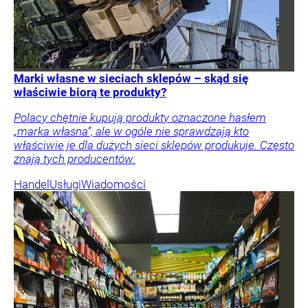
Marki własne w sieciach sklepów – skąd się
właściwie biorą te produkty?
Polacy chętnie kupują produkty oznaczone hasłem
„marka własna”, ale w ogóle nie sprawdzają kto
właściwie je dla dużych sieci sklepów produkuje. Często
znają tych producentów.
Handel
Usługi
Wiadomości