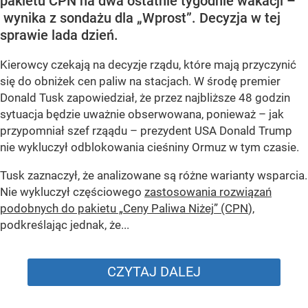
pakietu CPN na dwa ostatnie tygodnie wakacji –
wynika z sondażu dla „Wprost”. Decyzja w tej
sprawie lada dzień.
Kierowcy czekają na decyzje rządu, które mają przyczynić
się do obniżek cen paliw na stacjach. W środę premier
Donald Tusk zapowiedział, że przez najbliższe 48 godzin
sytuacja będzie uważnie obserwowana, ponieważ – jak
przypomniał szef rząądu – prezydent USA Donald Trump
nie wykluczył odblokowania cieśniny Ormuz w tym czasie.
Tusk zaznaczył, że analizowane są różne warianty wsparcia.
Nie wykluczył częściowego
zastosowania rozwiązań
podobnych do pakietu „Ceny Paliwa Niżej” (CPN
),
podkreślając jednak, że...
CZYTAJ DALEJ