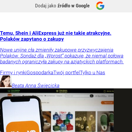
Dodaj jako
źródło w Google
Temu, Shein i AliExpress już nie takie atrakcyjne.
Polaków zapytano o zakupy
Nowe unijne cła zmieniły zakupowe przyzwyczajenia
Polaków. Sondaż dla „Wprost” pokazuje, że niemal połowa
badanych ograniczyła zakupy na azjatyckich platformach.
Firmy i rynki
Gospodarka
Twój portfel
Tylko u Nas
Beata Anna
Święcicka