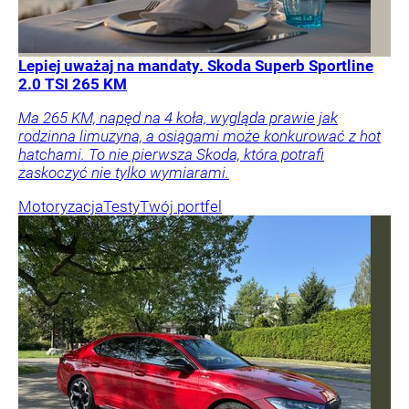
Lepiej uważaj na mandaty. Skoda Superb Sportline
2.0 TSI 265 KM
Ma 265 KM, napęd na 4 koła, wygląda prawie jak
rodzinna limuzyna, a osiągami może konkurować z hot
hatchami. To nie pierwsza Skoda, która potrafi
zaskoczyć nie tylko wymiarami.
Motoryzacja
Testy
Twój portfel