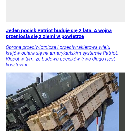
Jeden pocisk Patriot buduje się 2 lata. A wojna
przeniosła się z ziemi w powietrze
Obrona przeciwlotnicza i przeciwrakietowa wielu
krajów opiera się na amerykańskim systemie Patriot.
Kłopot w tym, że budowa pocisków trwa długo i jest
kosztowna.