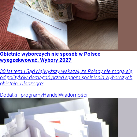
Obietnic wyborczych nie sposób w Polsce
wyegzekwować. Wybory 2027
30 lat temu Sąd Najwyższy wskazał, że Polacy nie mogą się
od polityków domagać przed sądem spełnienia wyborczych
obietnic. Dlaczego?
Dodatki i programy
Handel
Wiadomości