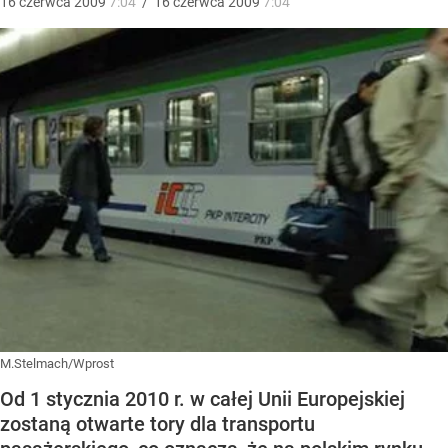
16
czerwca
2009
7:04
/
16
czerwca
2009
7:04
M.Stelmach/Wprost
Od 1 stycznia 2010 r. w całej Unii Europejskiej
zostaną otwarte tory dla transportu