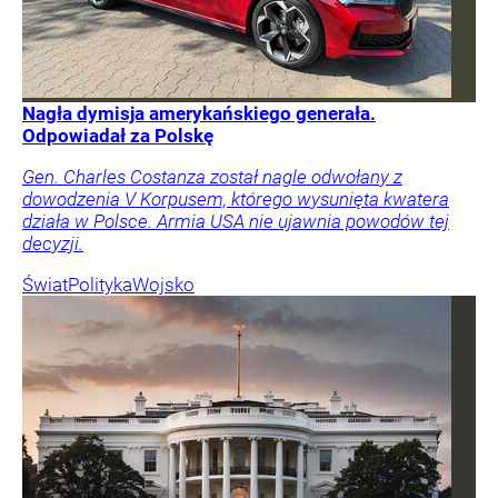
Nagła dymisja amerykańskiego generała.
Odpowiadał za Polskę
Gen. Charles Costanza został nagle odwołany z
dowodzenia V Korpusem, którego wysunięta kwatera
działa w Polsce. Armia USA nie ujawnia powodów tej
decyzji.
Świat
Polityka
Wojsko