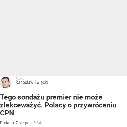
Autor:
Radosław Święcki
Tego sondażu premier nie może
zlekceważyć. Polacy o przywróceniu
CPN
Dodano:
7
sierpnia
5:34