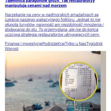
Tajemnica paragonów grozy. Tak restauratorzy
manipulują cenami nad morzem
Narzekanie na ceny w nadmorskich smażalniach są
częścią naszego wakacyjnego folkloru. Jednak to nie
głupota turystów, naiwność ani niezdolność mnożenia i
dodawania do stu. To przemyślana, ale nie do końca
uczciwa strategia restauratorów ukrywających ceny.
Finanse i inwestycje
Podróże
Kraj
Tylko u Nas
Tygodnik
Wprost