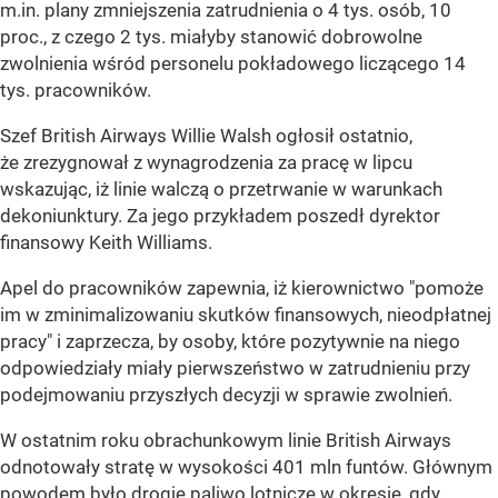
m.in. plany zmniejszenia zatrudnienia o 4 tys. osób, 10
proc., z czego 2 tys. miałyby stanowić dobrowolne
zwolnienia wśród personelu pokładowego liczącego 14
tys. pracowników.
Szef British Airways Willie Walsh ogłosił ostatnio,
że zrezygnował z wynagrodzenia za pracę w lipcu
wskazując, iż linie walczą o przetrwanie w warunkach
dekoniunktury. Za jego przykładem poszedł dyrektor
finansowy Keith Williams.
Apel do pracowników zapewnia, iż kierownictwo "pomoże
im w zminimalizowaniu skutków finansowych, nieodpłatnej
pracy" i zaprzecza, by osoby, które pozytywnie na niego
odpowiedziały miały pierwszeństwo w zatrudnieniu przy
podejmowaniu przyszłych decyzji w sprawie zwolnień.
W ostatnim roku obrachunkowym linie British Airways
odnotowały stratę w wysokości 401 mln funtów. Głównym
powodem było drogie paliwo lotnicze w okresie, gdy