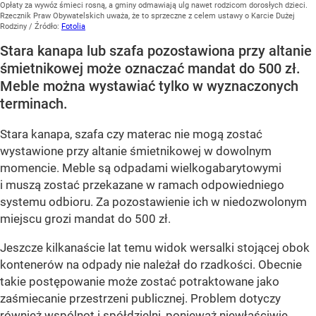
Opłaty za wywóz śmieci rosną, a gminy odmawiają ulg nawet rodzicom dorosłych dzieci.
Rzecznik Praw Obywatelskich uważa, że to sprzeczne z celem ustawy o Karcie Dużej
Rodziny
/ Źródło:
Fotolia
Stara kanapa lub szafa pozostawiona przy altanie
śmietnikowej może oznaczać mandat do 500 zł.
Meble można wystawiać tylko w wyznaczonych
terminach.
Stara kanapa, szafa czy materac nie mogą zostać
wystawione przy altanie śmietnikowej w dowolnym
momencie. Meble są odpadami wielkogabarytowymi
i muszą zostać przekazane w ramach odpowiedniego
systemu odbioru. Za pozostawienie ich w niedozwolonym
miejscu grozi mandat do 500 zł.
Jeszcze kilkanaście lat temu widok wersalki stojącej obok
kontenerów na odpady nie należał do rzadkości. Obecnie
takie postępowanie może zostać potraktowane jako
zaśmiecanie przestrzeni publicznej. Problem dotyczy
również wspólnot i spółdzielni, ponieważ niewłaściwie