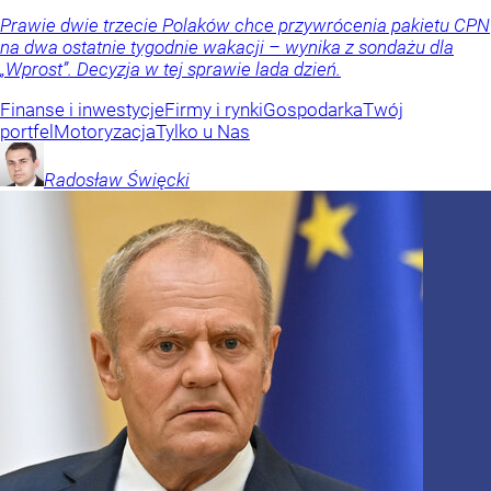
Prawie dwie trzecie Polaków chce przywrócenia pakietu CPN
na dwa ostatnie tygodnie wakacji – wynika z sondażu dla
„Wprost”. Decyzja w tej sprawie lada dzień.
Finanse i inwestycje
Firmy i rynki
Gospodarka
Twój
portfel
Motoryzacja
Tylko u Nas
Radosław
Święcki