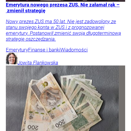
Emerytura nowego prezesa ZUS. Nie załamał rąk –
zmienił strategię
Nowy prezes ZUS ma 50 lat. Nie jest zadowolony ze
stanu swojego konta w ZUS i z prognozowanej
emerytury. Postanowił zmienić swoją długoterminową
strategię oszczędzania.
Emerytury
Finanse i banki
Wiadomości
Jowita
Flankowska