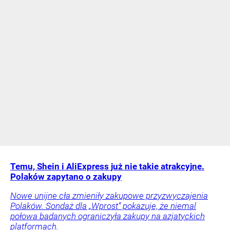
Temu, Shein i AliExpress już nie takie atrakcyjne.
Polaków zapytano o zakupy
Nowe unijne cła zmieniły zakupowe przyzwyczajenia
Polaków. Sondaż dla „Wprost” pokazuje, że niemal
połowa badanych ograniczyła zakupy na azjatyckich
platformach.