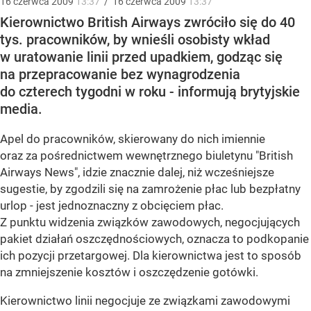
16
czerwca
2009
13:37
/
16
czerwca
2009
13:37
Kierownictwo British Airways zwróciło się do 40
tys. pracowników, by wnieśli osobisty wkład
w uratowanie linii przed upadkiem, godząc się
na przepracowanie bez wynagrodzenia
do czterech tygodni w roku - informują brytyjskie
media.
Apel do pracowników, skierowany do nich imiennie
oraz za pośrednictwem wewnętrznego biuletynu "British
Airways News", idzie znacznie dalej, niż wcześniejsze
sugestie, by zgodzili się na zamrożenie płac lub bezpłatny
urlop - jest jednoznaczny z obcięciem płac.
Z punktu widzenia związków zawodowych, negocjujących
pakiet działań oszczędnościowych, oznacza to podkopanie
ich pozycji przetargowej. Dla kierownictwa jest to sposób
na zmniejszenie kosztów i oszczędzenie gotówki.
Kierownictwo linii negocjuje ze związkami zawodowymi