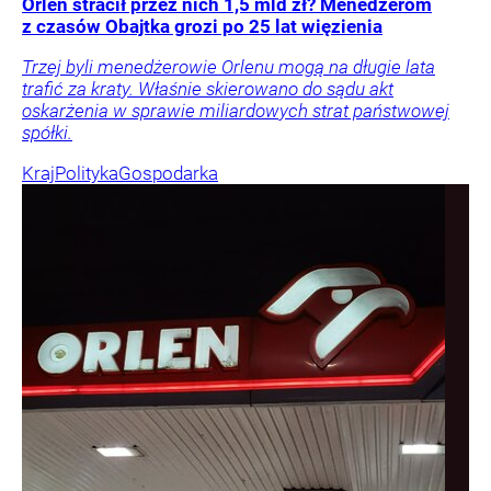
Orlen stracił przez nich 1,5 mld zł? Menedżerom
z czasów Obajtka grozi po 25 lat więzienia
Trzej byli menedżerowie Orlenu mogą na długie lata
trafić za kraty. Właśnie skierowano do sądu akt
oskarżenia w sprawie miliardowych strat państwowej
spółki.
Kraj
Polityka
Gospodarka