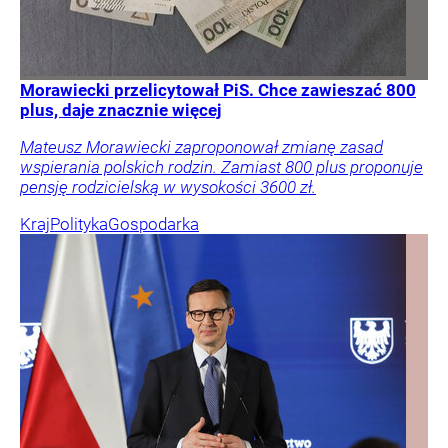
Morawiecki przelicytował PiS. Chce zawieszać 800
plus, daje znacznie więcej
Mateusz Morawiecki zaproponował zmianę zasad
wspierania polskich rodzin. Zamiast 800 plus proponuje
pensję rodzicielską w wysokości 3600 zł.
Kraj
Polityka
Gospodarka