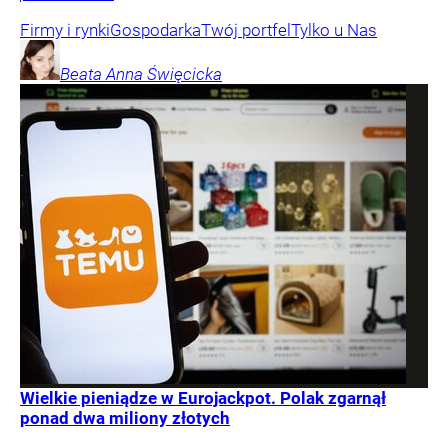
Firmy i rynki
Gospodarka
Twój portfel
Tylko u Nas
Beata Anna
Święcicka
Wielkie pieniądze w Eurojackpot. Polak zgarnął
ponad dwa miliony złotych