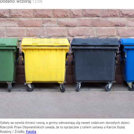
Dodano:
wczoraj
12:06
Opłaty za wywóz śmieci rosną, a gminy odmawiają ulg nawet rodzicom dorosłych dzieci.
Rzecznik Praw Obywatelskich uważa, że to sprzeczne z celem ustawy o Karcie Dużej
Rodziny
/ Źródło:
Fotolia