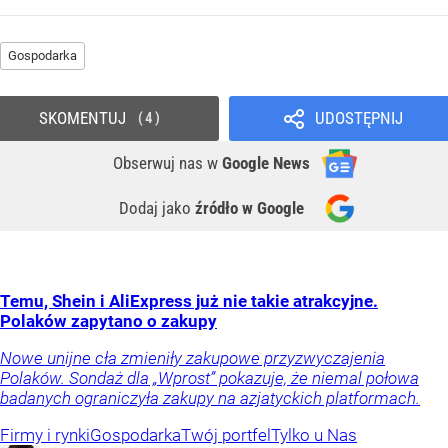
Gospodarka
SKOMENTUJ
UDOSTĘPNIJ
4
Obserwuj nas
w
Google News
Dodaj jako
źródło w Google
Temu, Shein i AliExpress już nie takie atrakcyjne.
Polaków zapytano o zakupy
Nowe unijne cła zmieniły zakupowe przyzwyczajenia
Polaków. Sondaż dla „Wprost” pokazuje, że niemal połowa
badanych ograniczyła zakupy na azjatyckich platformach.
Firmy i rynki
Gospodarka
Twój portfel
Tylko u Nas