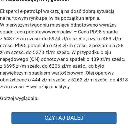
Eksperci e-petrol.pl wskazują na dość dobrą sytuacją
na hurtowym rynku paliw na początku sierpnia.
W pierwszym tygodniu miesiąca odnotowano wyraźny
spadek cen podstawowych paliw. –
Cena Pb98 spadła
z 6437 zł/m sześc. do 5974 zł/m sześc., czyli o 463 zł/m
sześc. Pb95 potaniała o 464 zł/m sześc. z poziomu 5738
zł/m sześc. do 5273 zł/m sześc. W przypadku oleju
napędowego (ON) odnotowano spadek o 489 zł/m sześc.
z 6695 zł/m sześc. do 6206 zł/m sześc., co było
największym spadkiem wartościowym. Olej opałowy
obniżył cenę o 444 zł/m sześc. z 5262 zł/m sześc. do 4818
zł/m sześc.
– wyliczają analitycy.
Gorzej wyglądała...
CZYTAJ DALEJ