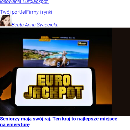
losowania Eurojackpot.
Twój portfel
Firmy i rynki
Beata Anna
Święcicka
Seniorzy mają swój raj. Ten kraj to najlepsze miejsce
na emeryturę