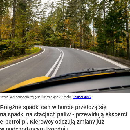
Jazda samochodem, zdjęcie ilustracyjne
/ Źródło:
Shutterstock
Potężne spadki cen w hurcie przełożą się
na spadki na stacjach paliw - przewidują eksperci
e-petrol.pl. Kierowcy odczują zmiany już
w nadchodzącym tygodniu.