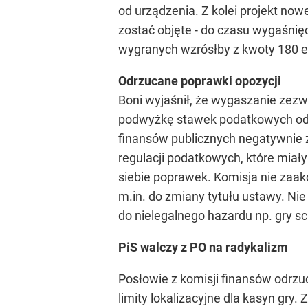
od urządzenia. Z kolei projekt no
zostać objęte - do czasu wygaśnię
wygranych wzrósłby z kwoty 180 e
Odrzucane poprawki opozycji
Boni wyjaśnił, że wygaszanie zez
podwyżkę stawek podatkowych od ha
finansów publicznych negatywnie 
regulacji podatkowych, które miał
siebie poprawek. Komisja nie zaak
m.in. do zmiany tytułu ustawy. Ni
do nielegalnego hazardu np. gry s
PiS walczy z PO na radykalizm
Posłowie z komisji finansów odrzu
limity lokalizacyjne dla kasyn gry