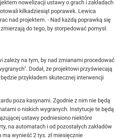
ektem nowelizacji ustawy o grach i zakładach
otowali kilkadziesiąt poprawek. Lewica
prac nad projektem. - Nad każdą poprawką się
i zmierzają do tego, by storpedować pomysł.
owi zależy na tym, by nad zmianami procedować
ygranych". Dodał, że projektowi przyświecają
a będzie przykładem skutecznej interwencji
azardu poza kasynami. Zgodnie z nim nie będą
tami o niskich wygranych. Instytucje te będą
ązującej ustawy podniesiono niektóre
karty, na automatach i od pozostałych zakładów
ma wynieść 2 tys. zł miesięcznie