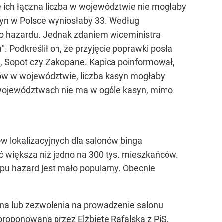
 ich łączna liczba w województwie nie mogłaby
syn w Polsce wyniosłaby 33. Według
do hazardu. Jednak zdaniem wiceministra
u". Podkreślił on, że przyjęcie poprawki posła
e, Sopot czy Zakopane. Kapica poinformował,
ńców w województwie, liczba kasyn mogłaby
5 województwach nie ma w ogóle kasyn, mimo
w lokalizacyjnych dla salonów binga
ć większa niż jedno na 300 tys. mieszkańców.
ypu hazard jest mało popularny. Obecnie
yna lub zezwolenia na prowadzenie salonu
proponowana przez Elżbietę Rafalską z PiS.