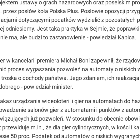
jektem ustawy o grach hazardowych oraz poselskim proj
rzez posłów koła Polska Plus. Posłowie opozycji przyg
ulacjami dotyczącymi podatków wydzielić z pozostałych 
ej odniesiemy. Jest taka praktyka w Sejmie, że poprawk
 nie ma, ale budzi to zastanowienie - powiedział Kapica.
er w kancelarii premiera Michał Boni zapewnił, że rząd
omić proces wygaszania pozwoleń na automaty o niskich w
z troska o dochody państwa. Jego zdaniem, ich realizacj
obrego - powiedział minister.
zakaz urządzania wideoloterii i gier na automatach do h
adzenie salonów gier z automatami i punktów z automa
wiązujących już pozwoleń. W stosunku do obecnie obowi
przewiduje m.in., że dla gier cylindrycznych, w kości i 
ie 50 proc. Podatek od automatów o niskich wygranych 