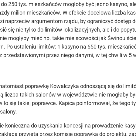
o 250 tys. mieszkańców mogłoby być jedno kasyno, ale
każdy milion mieszkańców. W efekcie docelowa liczba ka
zi naprzeciw argumentom rządu, by ograniczyć dostęp 
ć się nie tylko do limitów lokalizacyjnych, ale i do popyt
nie mogłyby mieć np. takie miejscowości jak Świnoujści
yn. Po ustaleniu limitów: 1 kasyno na 650 tys. mieszka
z przedstawionymi przez niego danymi, w tej chwili w 
natomiast poprawkę Kowalczyka odnoszącą się do limitó
ą liczba takich salonów w województwie nie mogłaby by
iło się takiej poprawce. Kapica poinformował, że tego t
 salony.
ie konieczna do uzyskania koncesji na prowadzenie kas
akłada przyjęta przez komisję poprawka do projektu, za