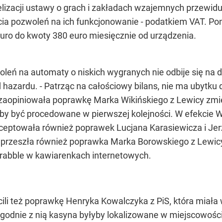
welizacji ustawy o grach i zakładach wzajemnych przewid
cia pozwoleń na ich funkcjonowanie - podatkiem VAT. P
uro do kwoty 380 euro miesięcznie od urządzenia.
woleń na automaty o niskich wygranych nie odbije się n
zardu. - Patrząc na całościowy bilans, nie ma ubytku dla
zaopiniowała poprawkę Marka Wikińskiego z Lewicy zmie
yby być procedowane w pierwszej kolejności. W efekcie 
ceptowała również poprawek Lucjana Karasiewicza i Jer
e przeszła również poprawka Marka Borowskiego z Lewicy
crabble w kawiarenkach internetowych.
cili też poprawkę Henryka Kowalczyka z PiS, która miała
. Zgodnie z nią kasyna byłyby lokalizowane w miejscowości