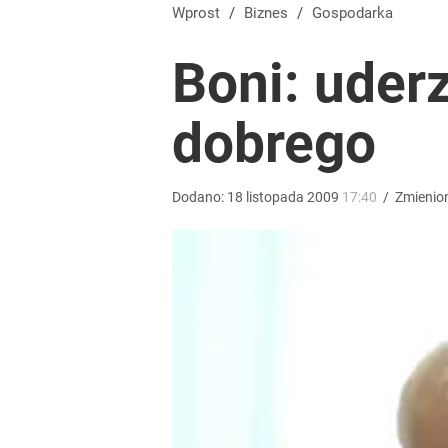
Wprost
/
Biznes
/
Gospodarka
Boni: uder
dobrego
Dodano:
18
listopada
2009
17:40
/
Zmienio