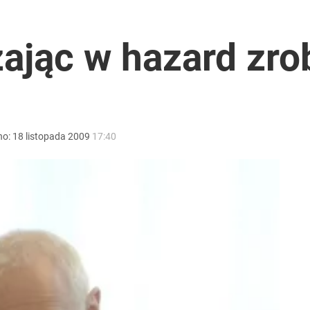
zając w hazard zr
no:
18
listopada
2009
17:40