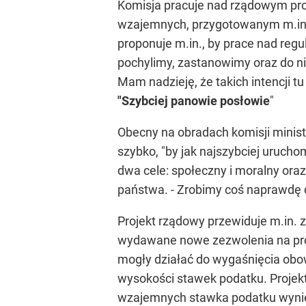
Komisja pracuje nad rządowym pro
wzajemnych, przygotowanym m.in. p
proponuje m.in., by prace nad reg
pochylimy, zastanowimy oraz do ni
Mam nadzieję, że takich intencji tu
"Szybciej panowie posłowie
"
Obecny na obradach komisji minist
szybko, "by jak najszybciej uruch
dwa cele: społeczny i moralny ora
państwa. - Zrobimy coś naprawdę d
Projekt rządowy przewiduje m.in. 
wydawane nowe zezwolenia na prow
mogły działać do wygaśnięcia obo
wysokości stawek podatku. Projekt 
wzajemnych stawka podatku wynies