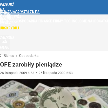
PRZEJDŹ
NA
BIZNES WPROST
STRONĘ
OPINIE
TWÓJ
GŁÓWNĄ
PORTFEL
GOSPODARKA
FINANSE
FIRMY
TECHNOLOGIE
NAJBOGATSI
WPROST.PL
UBSKRYBUJ
ZALOGUJ
MENU
Biznes
/
Gospodarka
OFE zarobiły pieniądze
26
listopada
2009
6:53
/
26
listopada
2009
6:53