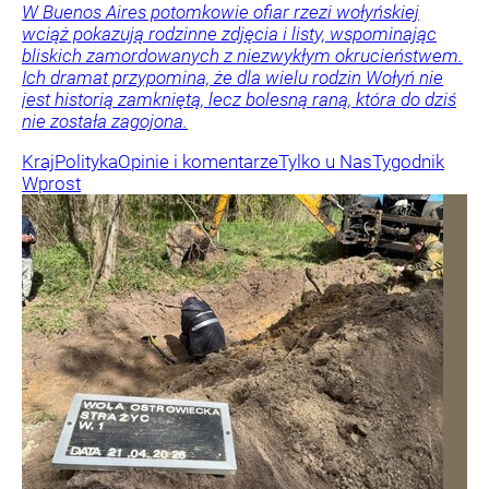
W Buenos Aires potomkowie ofiar rzezi wołyńskiej
wciąż pokazują rodzinne zdjęcia i listy, wspominając
bliskich zamordowanych z niezwykłym okrucieństwem.
Ich dramat przypomina, że dla wielu rodzin Wołyń nie
jest historią zamkniętą, lecz bolesną raną, która do dziś
nie została zagojona.
Kraj
Polityka
Opinie i komentarze
Tylko u Nas
Tygodnik
Wprost