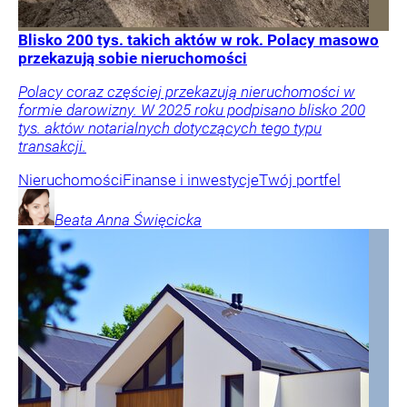
Blisko 200 tys. takich aktów w rok. Polacy masowo
przekazują sobie nieruchomości
Polacy coraz częściej przekazują nieruchomości w
formie darowizny. W 2025 roku podpisano blisko 200
tys. aktów notarialnych dotyczących tego typu
transakcji.
Nieruchomości
Finanse i inwestycje
Twój portfel
Beata Anna
Święcicka