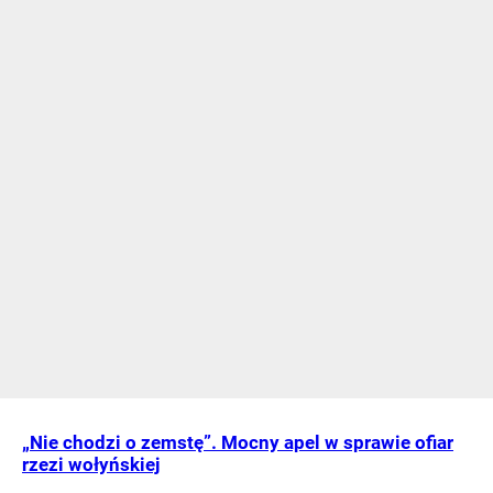
„Nie chodzi o zemstę”. Mocny apel w sprawie ofiar
rzezi wołyńskiej