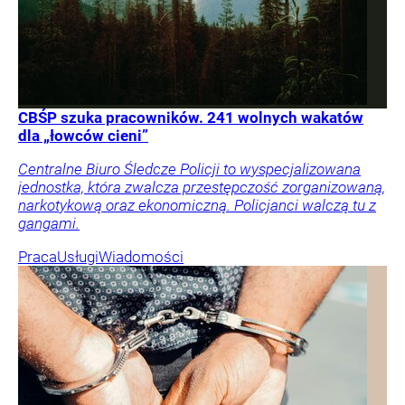
CBŚP szuka pracowników. 241 wolnych wakatów
dla „łowców cieni”
Centralne Biuro Śledcze Policji to wyspecjalizowana
jednostka, która zwalcza przestępczość zorganizowaną,
narkotykową oraz ekonomiczną. Policjanci walczą tu z
gangami.
Praca
Usługi
Wiadomości