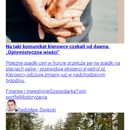
Na taki komunikat kierowcy czekali od dawna.
„Optymistyczne wieści”
Potężne spadki cen w hurcie przełożą się na spadki na
stacjach paliw - przewidują eksperci e-petrol.pl.
Kierowcy odczują zmiany już w nadchodzącym
tygodniu.
Finanse i inwestycje
Gospodarka
Twój
portfel
Motoryzacja
Radosław
Święcki