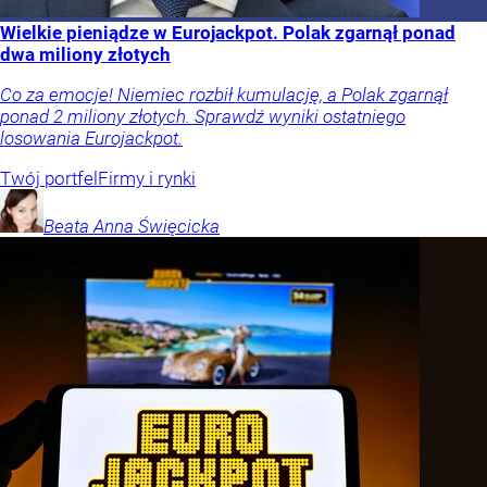
Wielkie pieniądze w Eurojackpot. Polak zgarnął ponad
dwa miliony złotych
Co za emocje! Niemiec rozbił kumulację, a Polak zgarnął
ponad 2 miliony złotych. Sprawdź wyniki ostatniego
losowania Eurojackpot.
Twój portfel
Firmy i rynki
Beata Anna
Święcicka