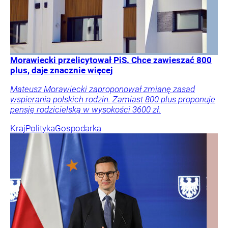
Morawiecki przelicytował PiS. Chce zawieszać 800
plus, daje znacznie więcej
Mateusz Morawiecki zaproponował zmianę zasad
wspierania polskich rodzin. Zamiast 800 plus proponuje
pensję rodzicielską w wysokości 3600 zł.
Kraj
Polityka
Gospodarka