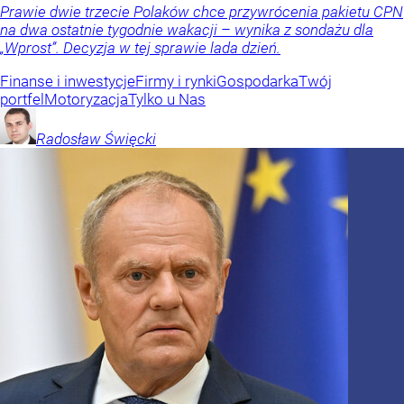
Prawie dwie trzecie Polaków chce przywrócenia pakietu CPN
na dwa ostatnie tygodnie wakacji – wynika z sondażu dla
„Wprost”. Decyzja w tej sprawie lada dzień.
Finanse i inwestycje
Firmy i rynki
Gospodarka
Twój
portfel
Motoryzacja
Tylko u Nas
Radosław
Święcki