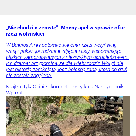
„Nie chodzi o zemstę”. Mocny apel w sprawie ofiar
rzezi wołyńskiej
W Buenos Aires potomkowie ofiar rzezi wołyńskiej
wciąż pokazują rodzinne zdjęcia i listy, wspominając
bliskich zamordowanych z niezwykłym okrucieństwem.
Ich dramat przypomina, że dla wielu rodzin Wołyń nie
jest historią zamkniętą, lecz bolesną raną, która do dziś
nie została zagojona.
Kraj
Polityka
Opinie i komentarze
Tylko u Nas
Tygodnik
Wprost