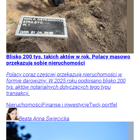
Blisko 200 tys. takich aktów w rok. Polacy masowo
przekazują sobie nieruchomości
Polacy coraz częściej przekazują nieruchomości w
formie darowizny. W 2025 roku podpisano blisko 200
tys. aktów notarialnych dotyczących tego typu
transakcji.
Nieruchomości
Finanse i inwestycje
Twój portfel
Beata Anna
Święcicka