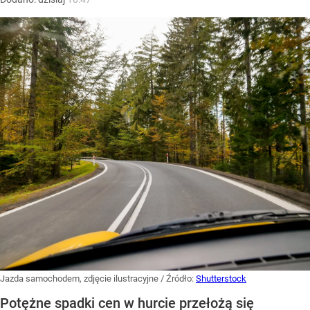
Jazda samochodem, zdjęcie ilustracyjne
/ Źródło:
Shutterstock
Potężne spadki cen w hurcie przełożą się