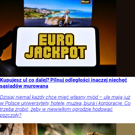
Kupujesz ul co dalej? Pilnuj odległości inaczej niechęć
sąsiadów murowana
Dzisiaj niemal każdy chce mieć własny miód – ule mają już
w Polsce uniwersytety, hotele, muzea, biura i korporacje. Co
trzeba zrobić, żeby w niewielkim ogrodzie hodować
pszczoły?