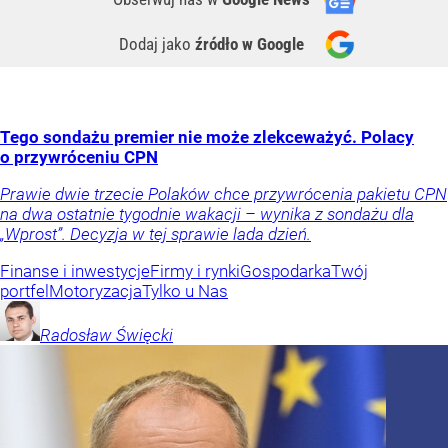
Dodaj jako
źródło w Google
Tego sondażu premier nie może zlekceważyć. Polacy
o przywróceniu CPN
Prawie dwie trzecie Polaków chce przywrócenia pakietu CPN
na dwa ostatnie tygodnie wakacji – wynika z sondażu dla
„Wprost”. Decyzja w tej sprawie lada dzień.
Finanse i inwestycje
Firmy i rynki
Gospodarka
Twój
portfel
Motoryzacja
Tylko u Nas
Radosław
Święcki