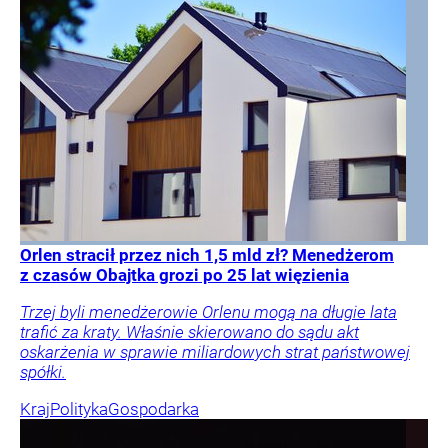
Orlen stracił przez nich 1,5 mld zł? Menedżerom
z czasów Obajtka grozi po 25 lat więzienia
Trzej byli menedżerowie Orlenu mogą na długie lata
trafić za kraty. Właśnie skierowano do sądu akt
oskarżenia w sprawie miliardowych strat państwowej
spółki.
Kraj
Polityka
Gospodarka