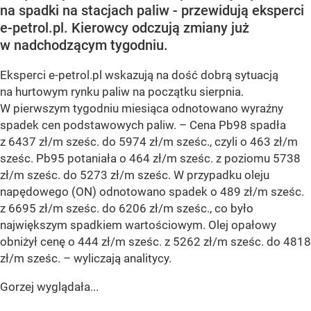
na spadki na stacjach paliw - przewidują eksperci
e-petrol.pl. Kierowcy odczują zmiany już
w nadchodzącym tygodniu.
Eksperci e-petrol.pl wskazują na dość dobrą sytuacją
na hurtowym rynku paliw na początku sierpnia.
W pierwszym tygodniu miesiąca odnotowano wyraźny
spadek cen podstawowych paliw. –
Cena Pb98 spadła
z 6437 zł/m sześc. do 5974 zł/m sześc., czyli o 463 zł/m
sześc. Pb95 potaniała o 464 zł/m sześc. z poziomu 5738
zł/m sześc. do 5273 zł/m sześc. W przypadku oleju
napędowego (ON) odnotowano spadek o 489 zł/m sześc.
z 6695 zł/m sześc. do 6206 zł/m sześc., co było
największym spadkiem wartościowym. Olej opałowy
obniżył cenę o 444 zł/m sześc. z 5262 zł/m sześc. do 4818
zł/m sześc.
– wyliczają analitycy.
Gorzej wyglądała...