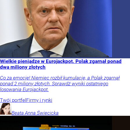
Wielkie pieniądze w Eurojackpot. Polak zgarnął ponad
dwa miliony złotych
Co za emocje! Niemiec rozbił kumulację, a Polak zgarnął
ponad 2 miliony złotych. Sprawdź wyniki ostatniego
losowania Eurojackpot.
Twój portfel
Firmy i rynki
Beata Anna
Święcicka