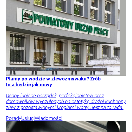
Plamy po wodzie w zlewozmywaku? Zrób
to a będzie jak nowy
Osoby lubiące porządek, perfekcjonistów oraz
domowników wyczulonych na estetykę drażni kuchenny
zlew z pozostawionymi kroplami wody. Jest na to rada.
Porady
Usługi
Wiadomości