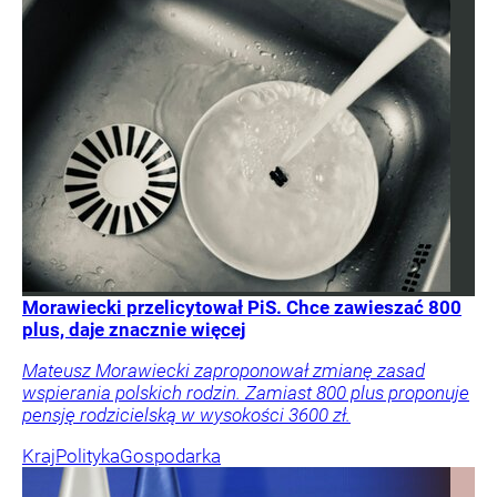
Morawiecki przelicytował PiS. Chce zawieszać 800
plus, daje znacznie więcej
Mateusz Morawiecki zaproponował zmianę zasad
wspierania polskich rodzin. Zamiast 800 plus proponuje
pensję rodzicielską w wysokości 3600 zł.
Kraj
Polityka
Gospodarka