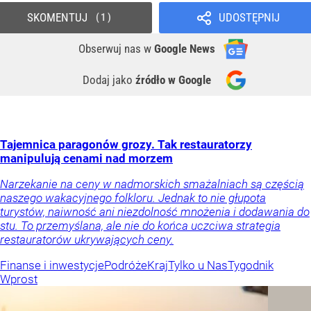
SKOMENTUJ
UDOSTĘPNIJ
1
Obserwuj nas
w
Google News
Dodaj jako
źródło w Google
Tajemnica paragonów grozy. Tak restauratorzy
manipulują cenami nad morzem
Narzekanie na ceny w nadmorskich smażalniach są częścią
naszego wakacyjnego folkloru. Jednak to nie głupota
turystów, naiwność ani niezdolność mnożenia i dodawania do
stu. To przemyślana, ale nie do końca uczciwa strategia
restauratorów ukrywających ceny.
Finanse i inwestycje
Podróże
Kraj
Tylko u Nas
Tygodnik
Wprost