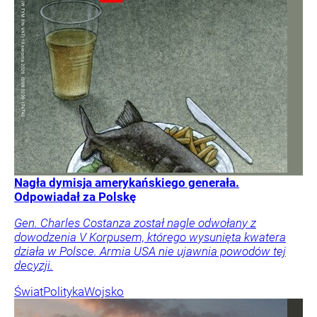
Nagła dymisja amerykańskiego generała.
Odpowiadał za Polskę
Gen. Charles Costanza został nagle odwołany z
dowodzenia V Korpusem, którego wysunięta kwatera
działa w Polsce. Armia USA nie ujawnia powodów tej
decyzji.
Świat
Polityka
Wojsko