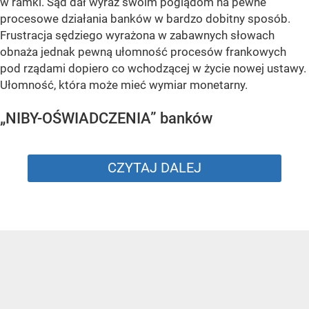
w ramki. Sąd dał wyraz swoim poglądom na pewne
procesowe działania banków w bardzo dobitny sposób.
Frustracja sędziego wyrażona w zabawnych słowach
obnaża jednak pewną ułomność procesów frankowych
pod rządami dopiero co wchodzącej w życie nowej ustawy.
Ułomność, która może mieć wymiar monetarny.
„NIBY-OŚWIADCZENIA” banków
CZYTAJ DALEJ