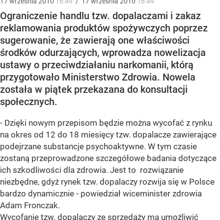
17
września
2010
16:49
/
17
września
2010
16:49
Ograniczenie handlu tzw. dopalaczami i zakaz
reklamowania produktów spożywczych poprzez
sugerowanie, że zawierają one właściwości
środków odurzających, wprowadza nowelizacja
ustawy o przeciwdziałaniu narkomanii, którą
przygotowało Ministerstwo Zdrowia. Nowela
została w piątek przekazana do konsultacji
społecznych.
- Dzięki nowym przepisom będzie można wycofać z rynku
na okres od 12 do 18 miesięcy tzw. dopalacze zawierające
podejrzane substancje psychoaktywne. W tym czasie
zostaną przeprowadzone szczegółowe badania dotyczące
ich szkodliwości dla zdrowia. Jest to rozwiązanie
niezbędne, gdyż rynek tzw. dopalaczy rozwija się w Polsce
bardzo dynamicznie - powiedział wiceminister zdrowia
Adam Fronczak.
Wycofanie tzw. dopalaczy ze sprzedaży ma umożliwić