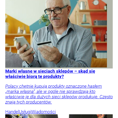
Marki własne w sieciach sklepów – skąd się
właściwie biorą te produkty?
Polacy chętnie kupują produkty oznaczone hasłem
„marka własna”, ale w ogóle nie sprawdzają kto
właściwie je dla dużych sieci sklepów produkuje. Często
znają tych producentów.
Handel
Usługi
Wiadomości