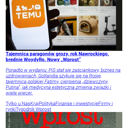
Tajemnica paragonów grozy, rok Nawrockiego,
brednie Woydyłło. Nowy „Wprost”
Ponadto w wydaniu: PiS stał się zaściankowy, biznes na
uzdrowieniach, Gotlandia szykuje się na Rosję,
tajemnica polskiej Fatimy, cierpienia „dziewczyny
Putina”, jak medycyna estetyczna zmienia związki i
wiele więcej.
Tylko u Nas
Kraj
Polityka
Finanse i inwestycje
Firmy i
rynki
Tygodnik Wprost