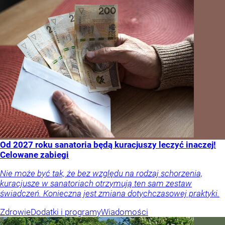
Od 2027 roku sanatoria będą kuracjuszy leczyć inaczej!
Celowane zabiegi
Nie może być tak, że bez względu na rodzaj schorzenia,
kuracjusze w sanatoriach otrzymują ten sam zestaw
świadczeń. Konieczna jest zmiana dotychczasowej praktyki.
Zdrowie
Dodatki i programy
Wiadomości