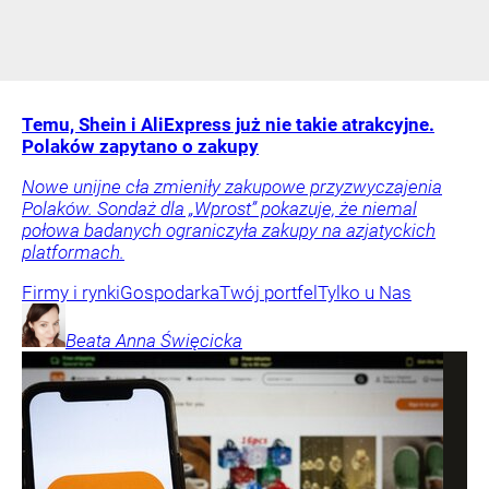
Temu, Shein i AliExpress już nie takie atrakcyjne.
Polaków zapytano o zakupy
Nowe unijne cła zmieniły zakupowe przyzwyczajenia
Polaków. Sondaż dla „Wprost” pokazuje, że niemal
połowa badanych ograniczyła zakupy na azjatyckich
platformach.
Firmy i rynki
Gospodarka
Twój portfel
Tylko u Nas
Beata Anna
Święcicka