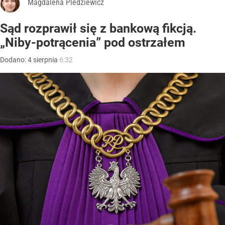
Magdalena Pledziewicz
Sąd rozprawił się z bankową fikcją.
„Niby-potrącenia” pod ostrzałem
Dodano:
4
sierpnia
6:32