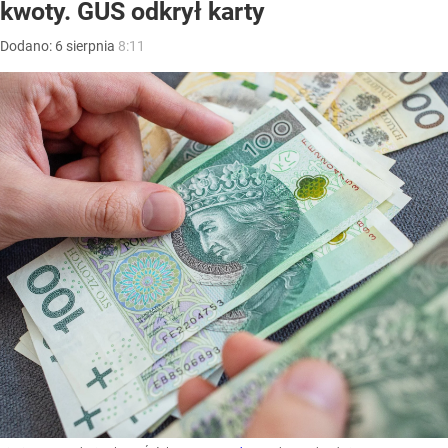
kwoty. GUS odkrył karty
Dodano:
6
sierpnia
8:11