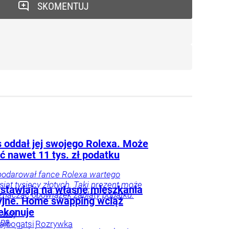
SKOMENTUJ
 oddał jej swojego Rolexa. Może
ć nawet 11 tys. zł podatku
podarował fance Rolexa wartego
esiąt tysięcy złotych. Taki prezent może
 stawiają na własne mieszkania
znaczać obowiązek zapłaty podatku.
jne. Home swapping wciąż
zekonuje
Twój
nna
ajbogatsi
Rozrywka