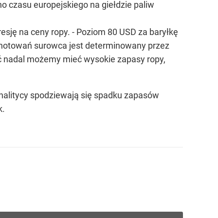
no czasu europejskiego na giełdzie paliw
esję na ceny ropy. - Poziom 80 USD za baryłkę
n notowań surowca jest determinowany przez
 nadal możemy mieć wysokie zapasy ropy,
nalitycy spodziewają się spadku zapasów
k.