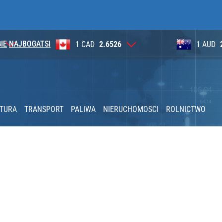
IE
NAJBOGATSI
6
1 AUD
2.6284
100 JP
lnej kolekcji kapsułowej
KTURA
TRANSPORT
PALIWA
NIERUCHOMOSCI
ROLNICTWO
zakazy