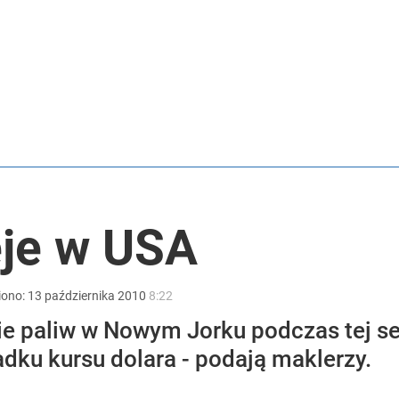
nia” pod ostrzałem
i. Tego potrzebuje dziś cała Europa
2030 roku?
eje w USA
iono:
13
października
2010
8:22
e paliw w Nowym Jorku podczas tej ses
dku kursu dolara - podają maklerzy.