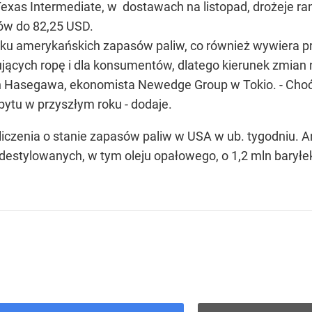
 Texas Intermediate, w dostawach na listopad, drożeje ra
w do 82,25 USD.
dku amerykańskich zapasów paliw, co również wywiera pr
kujących ropę i dla konsumentów, dlatego kierunek zmia
n Hasegawa, ekonomista Newedge Group w Tokio. - Choć
pytu w przyszłym roku - dodaje.
iczenia o stanie zapasów paliw w USA w ub. tygodniu. A
 destylowanych, w tym oleju opałowego, o 1,2 mln baryłe