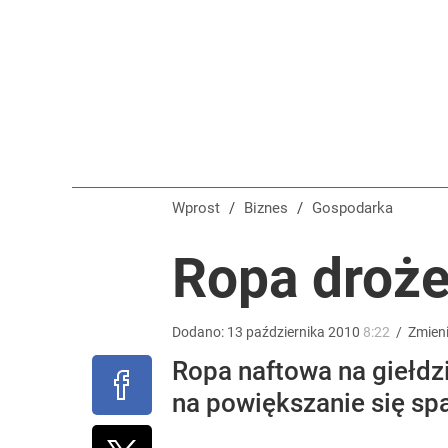
Sąd rozprawił się z bankową fikcją. „Niby-potrące
dodaj
Gen. Pawlikowski: Przywiozłem cenną lekcję z Dani
2
Wprost
/
Biznes
/
Gospodarka
Farmacja: wzrost pod presją. co czeka branżę do 
Ropa droż
dodaj
Dodano:
13
października
2010
8:22
/
Zmien
Ropa naftowa na giełdzi
na powiększanie się spa