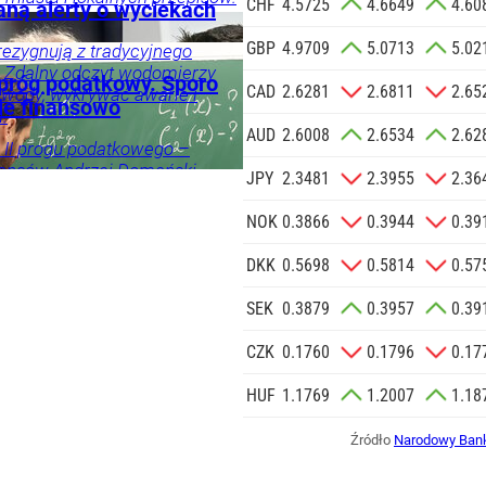
Reklamowej
CHF
4.5725
4.6649
4.60
ną alerty o wyciekach
 o.o. w imieniu
GBP
4.9709
5.0713
5.02
a zlecenie jej
ezygnują z tradycyjnego
. Zdalny odczyt wodomierzy
znesowych.
 próg podatkowy. Sporo
CAD
2.6281
2.6811
2.65
 wody, wykrywać awarie i
ie finansowo
.
 SIĘ
AUD
2.6008
2.6534
2.62
 II progu podatkowego –
inansów Andrzej Domański –
JPY
2.3481
2.3955
2.36
by było to możliwe jeszcze w
NOK
0.3866
0.3944
0.39
DKK
0.5698
0.5814
0.57
mości
SEK
0.3879
0.3957
0.39
CZK
0.1760
0.1796
0.17
HUF
1.1769
1.2007
1.18
Źródło
Narodowy Bank