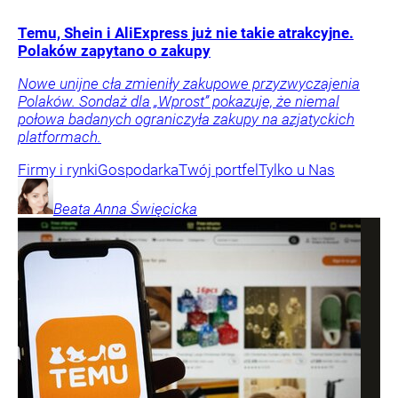
Temu, Shein i AliExpress już nie takie atrakcyjne.
Polaków zapytano o zakupy
Nowe unijne cła zmieniły zakupowe przyzwyczajenia
Polaków. Sondaż dla „Wprost” pokazuje, że niemal
połowa badanych ograniczyła zakupy na azjatyckich
platformach.
Firmy i rynki
Gospodarka
Twój portfel
Tylko u Nas
Beata Anna
Święcicka