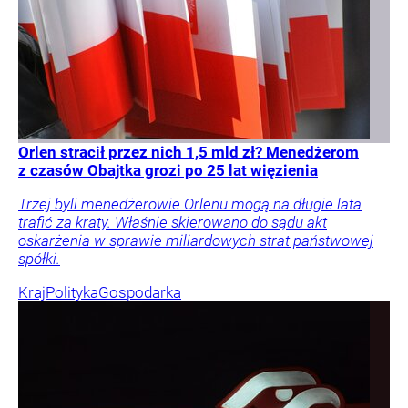
Orlen stracił przez nich 1,5 mld zł? Menedżerom
z czasów Obajtka grozi po 25 lat więzienia
Trzej byli menedżerowie Orlenu mogą na długie lata
trafić za kraty. Właśnie skierowano do sądu akt
oskarżenia w sprawie miliardowych strat państwowej
spółki.
Kraj
Polityka
Gospodarka