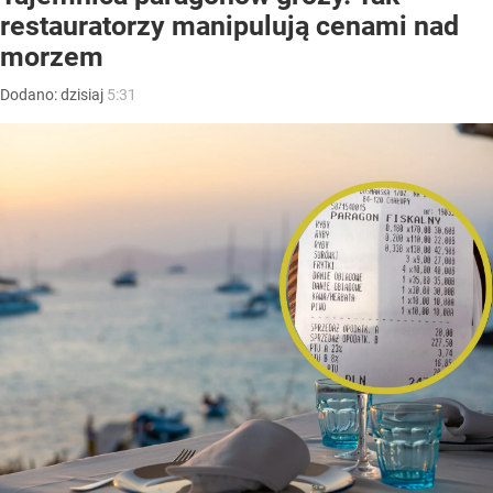
restauratorzy manipulują cenami nad
morzem
Dodano:
dzisiaj
5:31