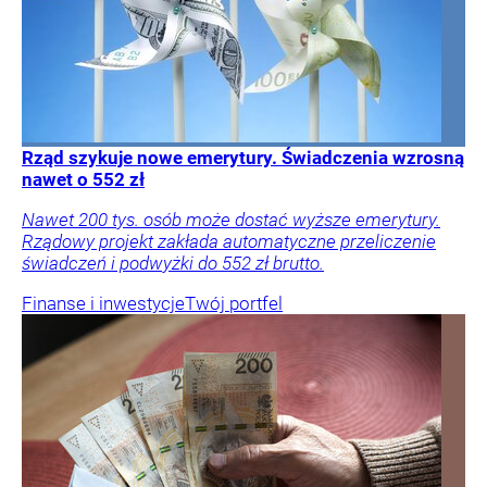
Rząd szykuje nowe emerytury. Świadczenia wzrosną
nawet o 552 zł
Nawet 200 tys. osób może dostać wyższe emerytury.
Rządowy projekt zakłada automatyczne przeliczenie
świadczeń i podwyżki do 552 zł brutto.
Finanse i inwestycje
Twój portfel