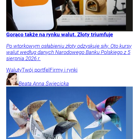
Gorąco także na rynku walut. Złoty triumfuje
Po wtorkowym osłabieniu złoty odzyskuje siły. Oto kursy
walut według danych Narodowego Banku Polskiego z 5
sierpnia 2026 r.
Waluty
Twój portfel
Firmy i rynki
Beata Anna
Święcicka