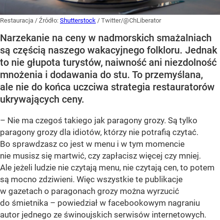
Restauracja
/ Źródło:
Shutterstock
/
Twitter/@ChLiberator
Narzekanie na ceny w nadmorskich smażalniach
są częścią naszego wakacyjnego folkloru. Jednak
to nie głupota turystów, naiwność ani niezdolność
mnożenia i dodawania do stu. To przemyślana,
ale nie do końca uczciwa strategia restauratorów
ukrywających ceny.
– Nie ma czegoś takiego jak paragony grozy. Są tylko
paragony grozy dla idiotów, którzy nie potrafią czytać.
Bo sprawdzasz co jest w menu i w tym momencie
nie musisz się martwić, czy zapłacisz więcej czy mniej.
Ale jeżeli ludzie nie czytają menu, nie czytają cen, to potem
są mocno zdziwieni. Więc wszystkie te publikacje
w gazetach o paragonach grozy można wyrzucić
do śmietnika – powiedział w facebookowym nagraniu
autor jednego ze świnoujskich serwisów internetowych.