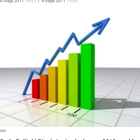
4
maja
2011
19:05
/
4
maja
2011
19:05
sxc