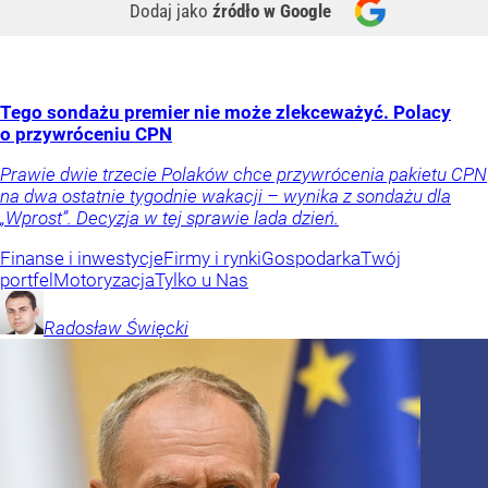
Dodaj jako
źródło w Google
Tego sondażu premier nie może zlekceważyć. Polacy
o przywróceniu CPN
Prawie dwie trzecie Polaków chce przywrócenia pakietu CPN
na dwa ostatnie tygodnie wakacji – wynika z sondażu dla
„Wprost”. Decyzja w tej sprawie lada dzień.
Finanse i inwestycje
Firmy i rynki
Gospodarka
Twój
portfel
Motoryzacja
Tylko u Nas
Radosław
Święcki