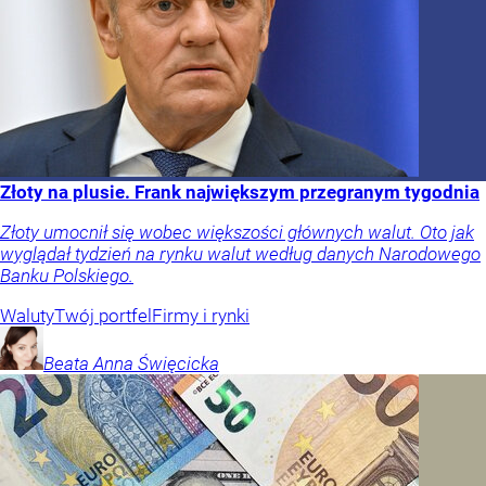
Złoty na plusie. Frank największym przegranym tygodnia
Złoty umocnił się wobec większości głównych walut. Oto jak
wyglądał tydzień na rynku walut według danych Narodowego
Banku Polskiego.
Waluty
Twój portfel
Firmy i rynki
Beata Anna
Święcicka