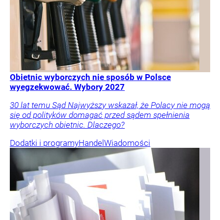
Obietnic wyborczych nie sposób w Polsce
wyegzekwować. Wybory 2027
30 lat temu Sąd Najwyższy wskazał, że Polacy nie mogą
się od polityków domagać przed sądem spełnienia
wyborczych obietnic. Dlaczego?
Dodatki i programy
Handel
Wiadomości