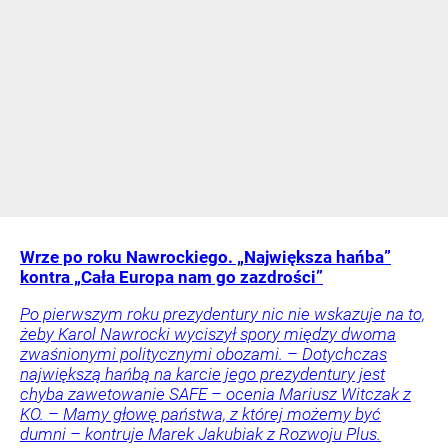
Wrze po roku Nawrockiego. „Największa hańba”
kontra „Cała Europa nam go zazdrości”
Po pierwszym roku prezydentury nic nie wskazuje na to,
żeby Karol Nawrocki wyciszył spory między dwoma
zwaśnionymi politycznymi obozami. – Dotychczas
największą hańbą na karcie jego prezydentury jest
chyba zawetowanie SAFE – ocenia Mariusz Witczak z
KO. – Mamy głowę państwa, z której możemy być
dumni – kontruje Marek Jakubiak z Rozwoju Plus.