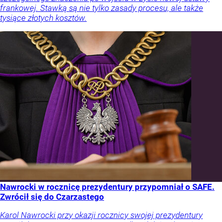
frankowej. Stawką są nie tylko zasady procesu, ale także
tysiące złotych kosztów.
Nawrocki w rocznicę prezydentury przypomniał o SAFE.
Zwrócił się do Czarzastego
Karol Nawrocki przy okazji rocznicy swojej prezydentury