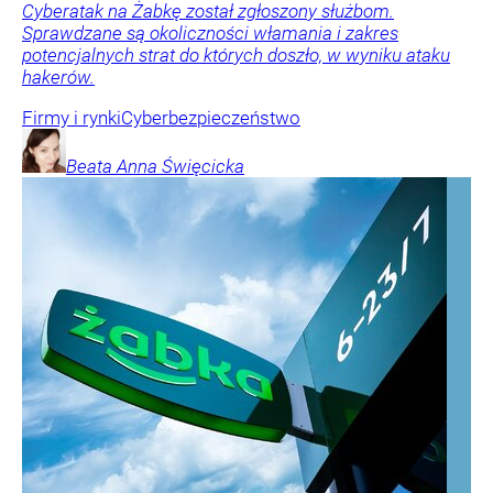
Cyberatak na Żabkę został zgłoszony służbom.
Sprawdzane są okoliczności włamania i zakres
potencjalnych strat do których doszło, w wyniku ataku
hakerów.
Firmy i rynki
Cyberbezpieczeństwo
Beata Anna
Święcicka