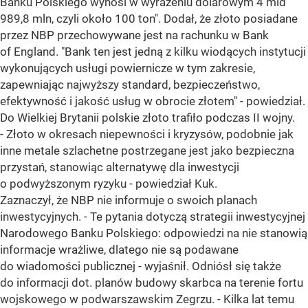
Banku Polskiego wynosi w wyrażeniu dolarowym 4 mld
989,8 mln, czyli około 100 ton". Dodał, że złoto posiadane
przez NBP przechowywane jest na rachunku w Bank
of England. "Bank ten jest jedną z kilku wiodących instytucji
wykonujących usługi powiernicze w tym zakresie,
zapewniając najwyższy standard, bezpieczeństwo,
efektywność i jakość usług w obrocie złotem" - powiedział.
Do Wielkiej Brytanii polskie złoto trafiło podczas II wojny.
- Złoto w okresach niepewności i kryzysów, podobnie jak
inne metale szlachetne postrzegane jest jako bezpieczna
przystań, stanowiąc alternatywę dla inwestycji
o podwyższonym ryzyku - powiedział Kuk.
Zaznaczył, że NBP nie informuje o swoich planach
inwestycyjnych. - Te pytania dotyczą strategii inwestycyjnej
Narodowego Banku Polskiego: odpowiedzi na nie stanowią
informacje wrażliwe, dlatego nie są podawane
do wiadomości publicznej - wyjaśnił. Odniósł się także
do informacji dot. planów budowy skarbca na terenie fortu
wojskowego w podwarszawskim Zegrzu. - Kilka lat temu