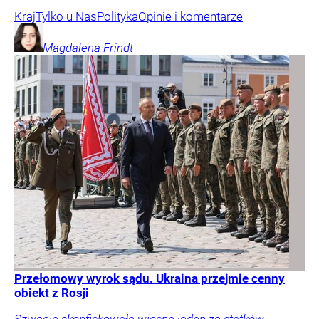
Kraj
Tylko u Nas
Polityka
Opinie i komentarze
Magdalena
Frindt
Przełomowy wyrok sądu. Ukraina przejmie cenny
obiekt z Rosji