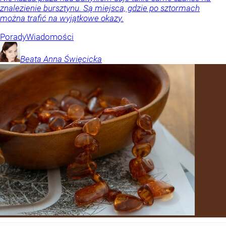
znalezienie bursztynu. Są miejsca, gdzie po sztormach
można trafić na wyjątkowe okazy.
Porady
Wiadomości
Beata Anna
Święcicka