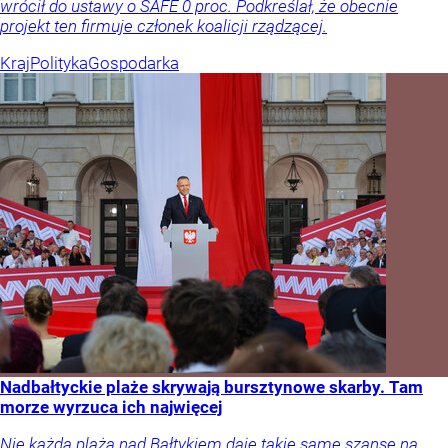
wrócił do ustawy o SAFE 0 proc. Podkreślał, że obecnie
projekt ten firmuje członek koalicji rządzącej.
Kraj
Polityka
Gospodarka
Nadbałtyckie plaże skrywają bursztynowe skarby. Tam
morze wyrzuca ich najwięcej
Nie każda plaża nad Bałtykiem daje takie same szanse na