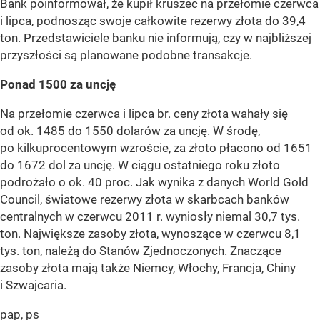
Bank poinformował, że kupił kruszec na przełomie czerwca
i lipca, podnosząc swoje całkowite rezerwy złota do 39,4
ton. Przedstawiciele banku nie informują, czy w najbliższej
przyszłości są planowane podobne transakcje.
Ponad 1500 za uncję
Na przełomie czerwca i lipca br. ceny złota wahały się
od ok. 1485 do 1550 dolarów za uncję. W środę,
po kilkuprocentowym wzroście, za złoto płacono od 1651
do 1672 dol za uncję. W ciągu ostatniego roku złoto
podrożało o ok. 40 proc. Jak wynika z danych World Gold
Council, światowe rezerwy złota w skarbcach banków
centralnych w czerwcu 2011 r. wyniosły niemal 30,7 tys.
ton. Największe zasoby złota, wynoszące w czerwcu 8,1
tys. ton, należą do Stanów Zjednoczonych. Znaczące
zasoby złota mają także Niemcy, Włochy, Francja, Chiny
i Szwajcaria.
pap, ps