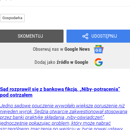
Gospodarka
SKOMENTUJ
UDOSTĘPNIJ
Obserwuj nas
w
Google News
Dodaj jako
źródło w Google
Sąd rozprawił się z bankową fikcją. „Niby-potrącenia”
pod ostrzałem
Jedno sądowe pouczenie wywołało większe poruszenie niż
niejeden wyrok. Sędzia otwarcie zakwestionował stosowaną
przez banki praktykę składania „niby-oświadczeń”,
jednocześnie pokazując problem, który może nabrać
szczególnego znaczenia po wejściu w życie nowej ustawy