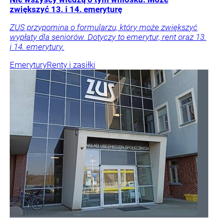
zwiększyć 13. i 14. emeryturę
ZUS przypomina o formularzu, który może zwiększyć
wypłaty dla seniorów. Dotyczy to emerytur, rent oraz 13.
i 14. emerytury.
Emerytury
Renty i zasiłki