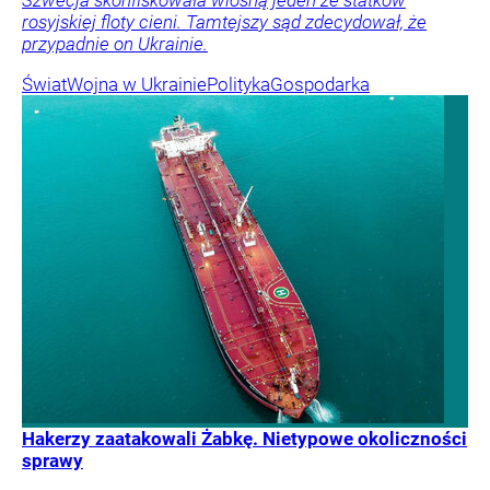
Szwecja skonfiskowała wiosną jeden ze statków
rosyjskiej floty cieni. Tamtejszy sąd zdecydował, że
przypadnie on Ukrainie.
Świat
Wojna w Ukrainie
Polityka
Gospodarka
Hakerzy zaatakowali Żabkę. Nietypowe okoliczności
sprawy