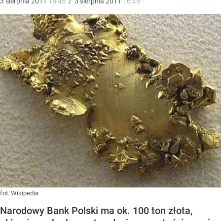
3
sierpnia
2011
16:45
/
3
sierpnia
2011
16:45
fot. Wikipedia
Narodowy Bank Polski ma ok. 100 ton złota,