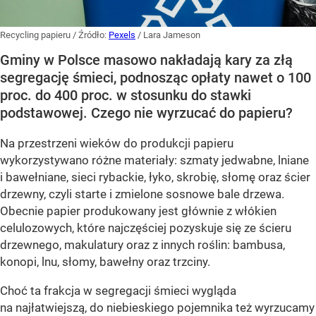
Recycling papieru
/ Źródło:
Pexels
/
Lara Jameson
Gminy w Polsce masowo nakładają kary za złą
segregację śmieci, podnosząc opłaty nawet o 100
proc. do 400 proc. w stosunku do stawki
podstawowej. Czego nie wyrzucać do papieru?
Na przestrzeni wieków do produkcji papieru
wykorzystywano różne materiały: szmaty jedwabne, lniane
i bawełniane, sieci rybackie, łyko, skrobię, słomę oraz ścier
drzewny, czyli starte i zmielone sosnowe bale drzewa.
Obecnie papier produkowany jest głównie z włókien
celulozowych, które najczęściej pozyskuje się ze ścieru
drzewnego, makulatury oraz z innych roślin: bambusa,
konopi, lnu, słomy, bawełny oraz trzciny.
Choć ta frakcja w segregacji śmieci wygląda
na najłatwiejszą, do niebieskiego pojemnika też wyrzucamy