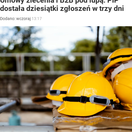
Umowy zlecenia i B2B pod lupą. PIP
dostała dziesiątki zgłoszeń w trzy dni
Dodano:
wczoraj
13:17