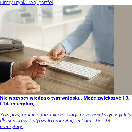
Firmy i rynki
Twój portfel
Nie wszyscy wiedzą o tym wniosku. Może zwiększyć 13.
i 14. emeryturę
ZUS przypomina o formularzu, który może zwiększyć wypłaty
dla seniorów. Dotyczy to emerytur, rent oraz 13. i 14.
emerytury.