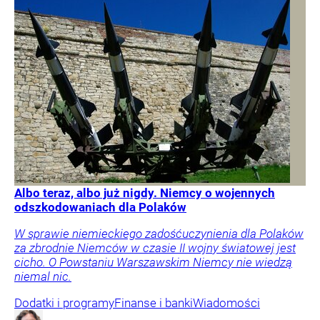
Albo teraz, albo już nigdy. Niemcy o wojennych
odszkodowaniach dla Polaków
W sprawie niemieckiego zadośćuczynienia dla Polaków
za zbrodnie Niemców w czasie II wojny światowej jest
cicho. O Powstaniu Warszawskim Niemcy nie wiedzą
niemal nic.
Dodatki i programy
Finanse i banki
Wiadomości