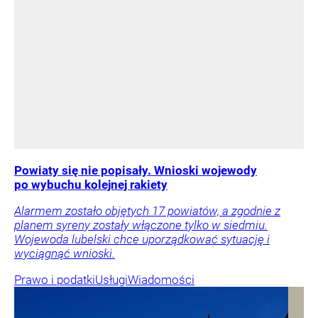
Powiaty się nie popisały. Wnioski wojewody
po wybuchu kolejnej rakiety
Alarmem zostało objętych 17 powiatów, a zgodnie z
planem syreny zostały włączone tylko w siedmiu.
Wojewoda lubelski chce uporządkować sytuację i
wyciągnąć wnioski.
Prawo i podatki
Usługi
Wiadomości