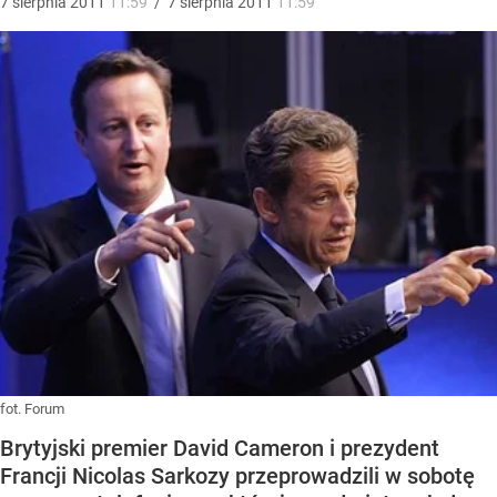
7
sierpnia
2011
11:59
/
7
sierpnia
2011
11:59
fot. Forum
Brytyjski premier David Cameron i prezydent
Francji Nicolas Sarkozy przeprowadzili w sobotę