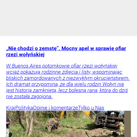
„Nie chodzi o zemstę”. Mocny apel w sprawie ofiar
rzezi wołyńskiej
W Buenos Aires potomkowie ofiar rzezi wołyńskiej
wciąż pokazują rodzinne zdjęcia i listy, wspominając
bliskich zamordowanych z niezwykłym okrucieństwem.
Ich dramat przypomina, że dla wielu rodzin Wołyń nie
jest historią zamkniętą, lecz bolesną raną, która do dziś
nie została zagojona.
Kraj
Polityka
Opinie i komentarze
Tylko u Nas