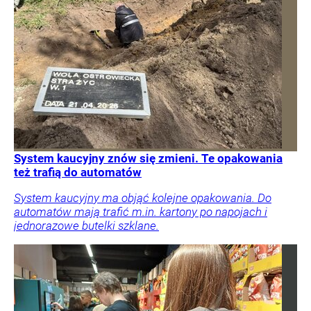
System kaucyjny znów się zmieni. Te opakowania
też trafią do automatów
System kaucyjny ma objąć kolejne opakowania. Do
automatów mają trafić m.in. kartony po napojach i
jednorazowe butelki szklane.