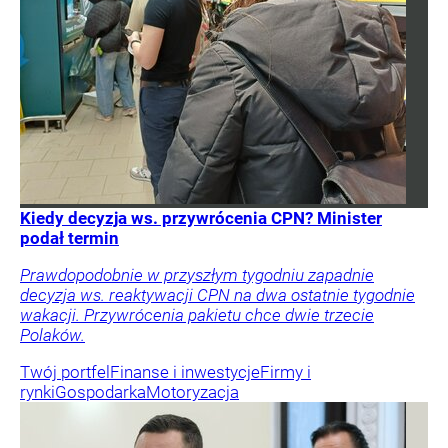
Kiedy decyzja ws. przywrócenia CPN? Minister
podał termin
Prawdopodobnie w przyszłym tygodniu zapadnie
decyzja ws. reaktywacji CPN na dwa ostatnie tygodnie
wakacji. Przywrócenia pakietu chce dwie trzecie
Polaków.
Twój portfel
Finanse i inwestycje
Firmy i
rynki
Gospodarka
Motoryzacja