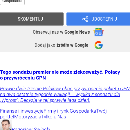
Gospodarka
SKOMENTUJ
UDOSTĘPNIJ
Obserwuj nas
w
Google News
Dodaj jako
źródło w Google
Tego sondażu premier nie może zlekceważyć. Polacy
o przywróceniu CPN
Prawie dwie trzecie Polaków chce przywrócenia pakietu CPN
na dwa ostatnie tygodnie wakacji – wynika z sondażu dla
„Wprost”. Decyzja w tej sprawie lada dzień.
Finanse i inwestycje
Firmy i rynki
Gospodarka
Twój
portfel
Motoryzacja
Tylko u Nas
Radosław
Święcki