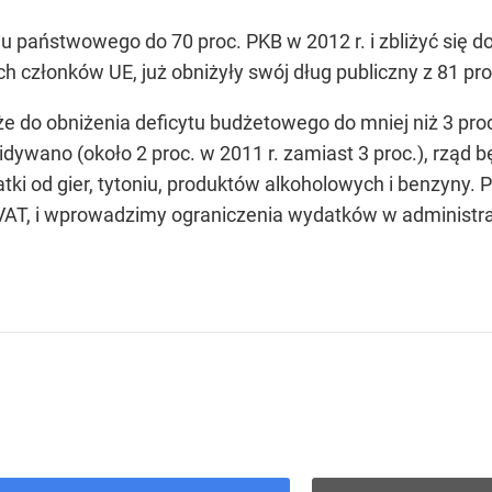
 państwowego do 70 proc. PKB w 2012 r. i zbliżyć się do
h członków UE, już obniżyły swój dług publiczny z 81 pro
że do obniżenia deficytu budżetowego do mniej niż 3 pr
ywano (około 2 proc. w 2011 r. zamiast 3 proc.), rząd bę
atki od gier, tytoniu, produktów alkoholowych i benzyny
VAT, i wprowadzimy ograniczenia wydatków w administracj