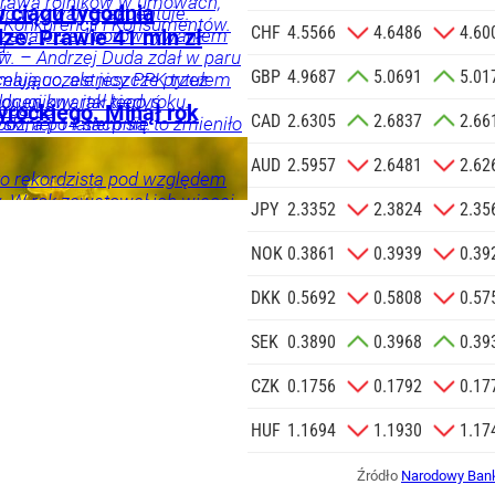
 prawa rolników w umowach,
Agencji
 ciągu tygodnia
 do wyzwań – akcentuje.
y Konkurencji i Konsumentów.
Reklamowej
CHF
4.5566
4.6486
4.60
trzega przed porównywaniem
ze. Prawie 41 mln zł
a.
 o.o. w imieniu
w. – Andrzej Duda zdał w paru
GBP
4.9687
5.0691
5.01
a zlecenie jej
elująco, ale jeszcze przez
zymają uczestnicy PPK tytułem
doceniony, jak kiedyś
drugi kwartał tego roku.
znesowych.
odarka
wrockiego. Minął rok
CAD
2.6305
2.6837
2.66
i, a po latach się to zmieniło
óźniej 14 sierpnia.
znik Andrzeja Dudy.
 SIĘ
AUD
2.5957
2.6481
2.62
to rekordzista pod względem
 W rok zawetował ich więcej
JPY
2.3352
2.3824
2.35
oprzednich prezydentów w
w.
NOK
0.3861
0.3939
0.39
DKK
0.5692
0.5808
0.57
ci
SEK
0.3890
0.3968
0.39
CZK
0.1756
0.1792
0.17
HUF
1.1694
1.1930
1.17
Źródło
Narodowy Bank