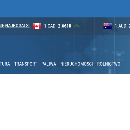
IE
NAJBOGATSI
8
1 AUD
2.6265
100 JP
stać 500 zł mandatu
KTURA
TRANSPORT
PALIWA
NIERUCHOMOSCI
ROLNICTWO
rzezi wołyńskiej