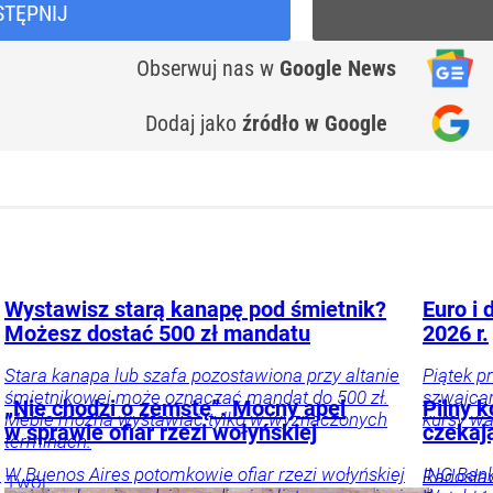
STĘPNIJ
Obserwuj nas
w
Google News
Dodaj jako
źródło w Google
Wystawisz starą kanapę pod śmietnik?
Euro i 
Możesz dostać 500 zł mandatu
2026 r.
Stara kanapa lub szafa pozostawiona przy altanie
Piątek p
śmietnikowej może oznaczać mandat do 500 zł.
szwajcar
„Nie chodzi o zemstę”. Mocny apel
Pilny 
Meble można wystawiać tylko w wyznaczonych
kursy wa
w sprawie ofiar rzezi wołyńskiej
czekaj
terminach.
e
W Buenos Aires potomkowie ofiar rzezi wołyńskiej
ING Bank
Radosła
Twój