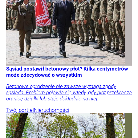
Sąsiad postawił betonowy płot? Kilka centymetrów
może zdecydować o wszystkim
Betonowe ogrodzenie nie zawsze wymaga zgody
sąsiada. Problem pojawia się wtedy, gdy płot przekracza
granicę działki lub staje dokładnie na niej.
Twój portfel
Nieruchomości