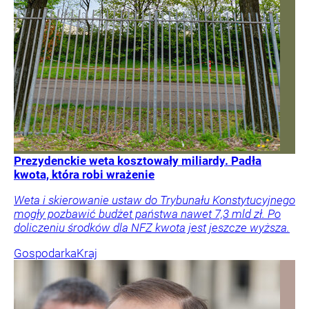
Prezydenckie weta kosztowały miliardy. Padła
kwota, która robi wrażenie
Weta i skierowanie ustaw do Trybunału Konstytucyjnego
mogły pozbawić budżet państwa nawet 7,3 mld zł. Po
doliczeniu środków dla NFZ kwota jest jeszcze wyższa.
Gospodarka
Kraj