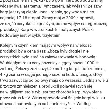
z pozyskaniem narybku - było go mniej z powodu zimnej
wiosny dwa lata temu. Tymczasem, jak wyjaśnił Żelazny,
karp jest rybą ciepłolubną - rośnie, gdy woda ma co
najmniej 17-18 stopni. Zimny maj w 2009 r. sprawił,
że część narybku nie przeżyła, co ma wpływ na tegoroczną
produkcję. Karp w warunkach klimatycznych Polski
hodowany jest w cyklu trzyletnim.
Kolejnym czynnikiem mającym wpływ na wielkość
produkcji była cena pasz. Zboża były drogie i nie
wszystkich było stać na zainwestowanie w hodowlę.
W ubiegłym roku ceny pszenicy sięgały nawet 1000 zł
za tonę. Żelazny zaznaczył, że na 1 kg karpia potrzebne są
4 kg ziarna w ciągu jednego sezonu hodowlanego, który
trwa zazwyczaj od połowy maja do września. Jedną z wielu
przyczyn zmniejszenia produkcji pojawiających się
na wigilijnym stole ryb jest też choroba karpi, wywołana
przez wirus KHV. Wirus spowodował śnięcie karpi w kilku
stawach hodowlanych na Lubelszczyźnie. Według