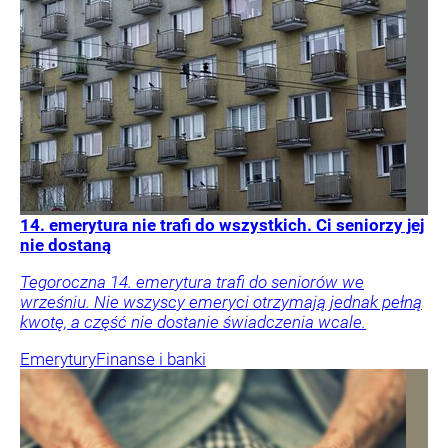
14. emerytura nie trafi do wszystkich. Ci seniorzy jej
nie dostaną
Tegoroczna 14. emerytura trafi do seniorów we
wrześniu. Nie wszyscy emeryci otrzymają jednak pełną
kwotę, a część nie dostanie świadczenia wcale.
Emerytury
Finanse i banki