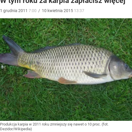
W tym roku za karpia zapłacisz więcej
1
grudnia
2011
7:00
/
10
kwietnia
2015
13:37
Produkcja karpia w 2011 roku zmniejszy się nawet o 10 proc. (fot.
Dezidor/Wikipedia)