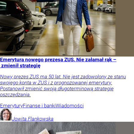
Emerytura nowego prezesa ZUS. Nie załamał rąk –
zmienił strategię
Nowy prezes ZUS ma 50 lat. Nie jest zadowolony ze stanu
swojego konta w ZUS i z prognozowanej emerytury.
Postanowił zmienić swoją długoterminową strategię
oszczędzania.
Emerytury
Finanse i banki
Wiadomości
Jowita
Flankowska