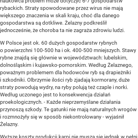
naukowca problem może dotyczyć 6-7 gospodarstw
rybackich. Straty spowodowane przez wirus nie mają
większego znaczenia w skali kraju, choć dla danego
gospodarstwa są dotkliwe. Żelazny podkreślił
jednocześnie, że choroba ta nie zagraża zdrowiu ludzi.
W Polsce jest ok. 60 dużych gospodarstw rybnych
o powierzchni 100-500 ha i ok. 400-500 mniejszych. Stawy
rybne znajdą się głównie w województwach: lubelskim,
dolnośląskim i kujawsko-pomorskim. Według Żelaznego,
poważnym problemem dla hodowców ryb są drapieżniki
i szkodniki. Olbrzymie ilości ryb zjadają kormorany, duże
straty powodują wydry, na ryby polują też czaple i norki.
Według uczonego jest to konsekwencja działań
proekologicznych. - Każde nieprzemyślane działania
przynoszą szkody. Te gatunki nie mają naturalnych wrogów
i rozmnożyły się w sposób niekontrolowany - wyjaśnił
Żelazny.
Wyższe koszty produkcji karpi nie muszą się jednak w pełni