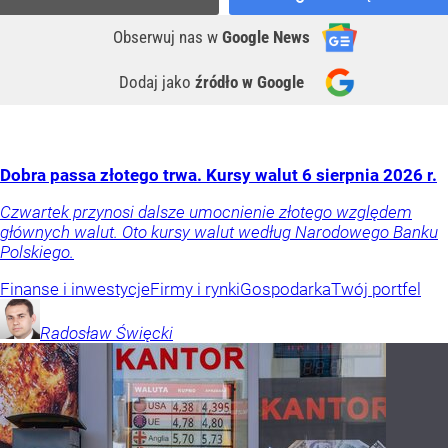
Obserwuj nas
w
Google News
Dodaj jako
źródło w Google
Dobra passa złotego trwa. Kursy walut 6 sierpnia 2026 r.
Czwartek przynosi dalsze umocnienie złotego względem
głównych walut. Oto kursy walut według Narodowego Banku
Polskiego.
Finanse i inwestycje
Firmy i rynki
Gospodarka
Twój portfel
Radosław
Święcki