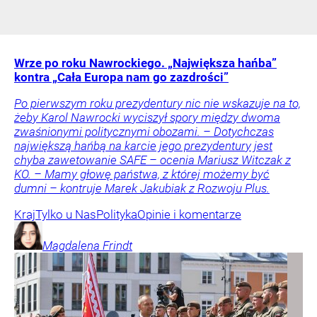
Wrze po roku Nawrockiego. „Największa hańba”
kontra „Cała Europa nam go zazdrości”
Po pierwszym roku prezydentury nic nie wskazuje na to,
żeby Karol Nawrocki wyciszył spory między dwoma
zwaśnionymi politycznymi obozami. – Dotychczas
największą hańbą na karcie jego prezydentury jest
chyba zawetowanie SAFE – ocenia Mariusz Witczak z
KO. – Mamy głowę państwa, z której możemy być
dumni – kontruje Marek Jakubiak z Rozwoju Plus.
Kraj
Tylko u Nas
Polityka
Opinie i komentarze
Magdalena
Frindt