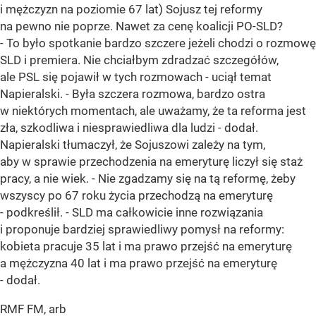
i mężczyzn na poziomie 67 lat) Sojusz tej reformy
na pewno nie poprze. Nawet za cenę koalicji PO-SLD?
- To było spotkanie bardzo szczere jeżeli chodzi o rozmowę
SLD i premiera. Nie chciałbym zdradzać szczegółów,
ale PSL się pojawił w tych rozmowach - uciął temat
Napieralski. - Była szczera rozmowa, bardzo ostra
w niektórych momentach, ale uważamy, że ta reforma jest
zła, szkodliwa i niesprawiedliwa dla ludzi - dodał.
Napieralski tłumaczył, że Sojuszowi zależy na tym,
aby w sprawie przechodzenia na emeryturę liczył się staż
pracy, a nie wiek. - Nie zgadzamy się na tą reformę, żeby
wszyscy po 67 roku życia przechodzą na emeryturę
- podkreślił. - SLD ma całkowicie inne rozwiązania
i proponuje bardziej sprawiedliwy pomysł na reformy:
kobieta pracuje 35 lat i ma prawo przejść na emeryturę
a mężczyzna 40 lat i ma prawo przejść na emeryturę
- dodał.
RMF FM, arb