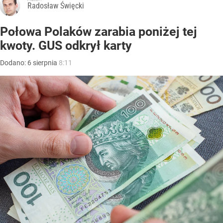
Radosław Święcki
Połowa Polaków zarabia poniżej tej
kwoty. GUS odkrył karty
Dodano:
6
sierpnia
8:11