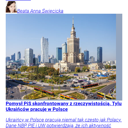
Beata Anna
Święcicka
Pomysł PiS skonfrontowany z rzeczywistością. Tylu
Ukraińców pracuje w Polsce
Ukraińcy w Polsce pracują niemal tak często jak Polacy.
Dane NBP, PIE i UW potwierdzają, że ich aktywność