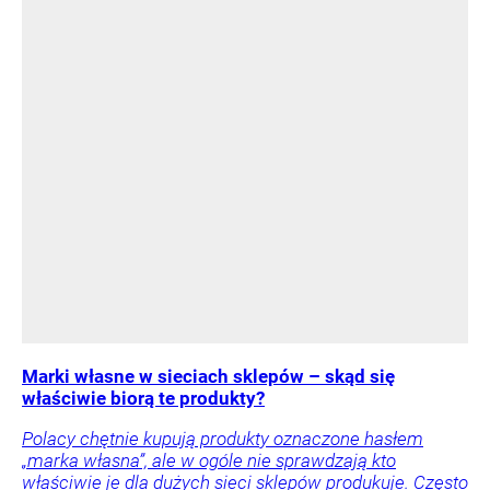
Marki własne w sieciach sklepów – skąd się
właściwie biorą te produkty?
Polacy chętnie kupują produkty oznaczone hasłem
„marka własna”, ale w ogóle nie sprawdzają kto
właściwie je dla dużych sieci sklepów produkuje. Często