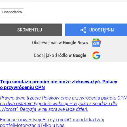
Gospodarka
SKOMENTUJ
UDOSTĘPNIJ
Obserwuj nas
w
Google News
Dodaj jako
źródło w Google
Tego sondażu premier nie może zlekceważyć. Polacy
o przywróceniu CPN
Prawie dwie trzecie Polaków chce przywrócenia pakietu CPN
na dwa ostatnie tygodnie wakacji – wynika z sondażu dla
„Wprost”. Decyzja w tej sprawie lada dzień.
Finanse i inwestycje
Firmy i rynki
Gospodarka
Twój
portfel
Motoryzacja
Tylko u Nas