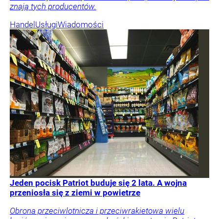
znają tych producentów.
Handel
Usługi
Wiadomości
Jeden pocisk Patriot buduje się 2 lata. A wojna
przeniosła się z ziemi w powietrze
Obrona przeciwlotnicza i przeciwrakietowa wielu