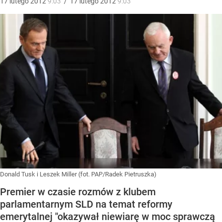
17
lutego
2012
9:03
/
17
lutego
2012
9:03
Donald Tusk i Leszek Miller (fot. PAP/Radek Pietruszka)
Premier w czasie rozmów z klubem
parlamentarnym SLD na temat reformy
emerytalnej "okazywał niewiarę w moc sprawczą