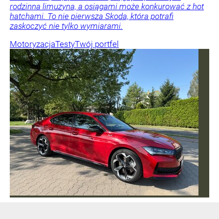
rodzinna limuzyna, a osiągami może konkurować z hot
hatchami. To nie pierwsza Skoda, która potrafi
zaskoczyć nie tylko wymiarami.
Motoryzacja
Testy
Twój portfel