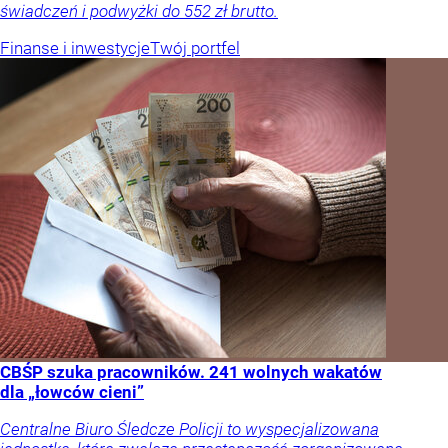
świadczeń i podwyżki do 552 zł brutto.
Finanse i inwestycje
Twój portfel
CBŚP szuka pracowników. 241 wolnych wakatów
dla „łowców cieni”
Centralne Biuro Śledcze Policji to wyspecjalizowana