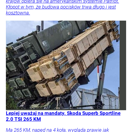
krajów opiera się na amerykańskim systemie Patriot.
Kłopot w tym, że budowa pocisków trwa długo i jest
kosztowna.
Lepiej uważaj na mandaty. Skoda Superb Sportline
2.0 TSI 265 KM
Ma 265 KM, napęd na 4 koła, wygląda prawie jak