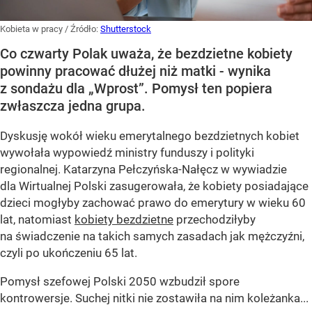
Kobieta w pracy
/ Źródło:
Shutterstock
Co czwarty Polak uważa, że bezdzietne kobiety
powinny pracować dłużej niż matki - wynika
z sondażu dla „Wprost”. Pomysł ten popiera
zwłaszcza jedna grupa.
Dyskusję wokół wieku emerytalnego bezdzietnych kobiet
wywołała wypowiedź ministry funduszy i polityki
regionalnej. Katarzyna Pełczyńska-Nałęcz w wywiadzie
dla Wirtualnej Polski zasugerowała, że kobiety posiadające
dzieci mogłyby zachować prawo do emerytury w wieku 60
lat, natomiast
kobiety bezdzietne
przechodziłyby
na świadczenie na takich samych zasadach jak mężczyźni,
czyli po ukończeniu 65 lat.
Pomysł szefowej Polski 2050 wzbudził spore
kontrowersje. Suchej nitki nie zostawiła na nim koleżanka...