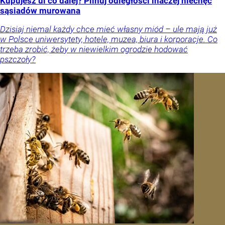
Kupujesz ul co dalej? Pilnuj odległości inaczej niechęć
sąsiadów murowana
Dzisiaj niemal każdy chce mieć własny miód – ule mają już
w Polsce uniwersytety, hotele, muzea, biura i korporacje. Co
trzeba zrobić, żeby w niewielkim ogrodzie hodować
pszczoły?