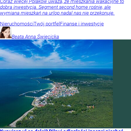
Coraz więcej Polaków uważa, że mieszkania wakacyjne to
dobra inwestycja. Segment second home rośnie, ale
wymiana mieszkań na urlop nadal nas nie przekonuje.
Nieruchomości
Twój portfel
Finanse i inwestycje
Beata Anna
Święcicka