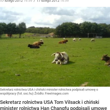
17
lutego
2012
16:59
/
17
lutego
2012
16:59
Sekretarz rolnictwa USA i chiński minister rolnictwa podpisali umowę o
współpracy (fot. sxc.hu)
Źródło:
FreeImages.com
Sekretarz rolnictwa USA Tom Vilsack i chiński
minister rolnictwa Han Changfu podpisali umowę