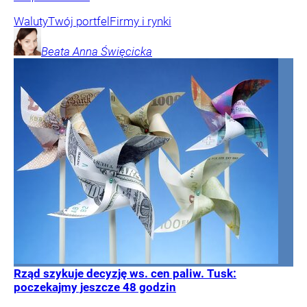
Waluty
Twój portfel
Firmy i rynki
Beata Anna
Święcicka
Rząd szykuje decyzję ws. cen paliw. Tusk:
poczekajmy jeszcze 48 godzin