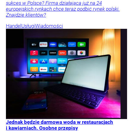
sukces w Polsce? Firma działająca już na 24
europejskich rynkach chce teraz podbić rynek polski.
Znajdzie klientów?
Handel
Usługi
Wiadomości
Jednak będzie darmowa woda w restauracjach
i kawiarniach. Osobne przepisy