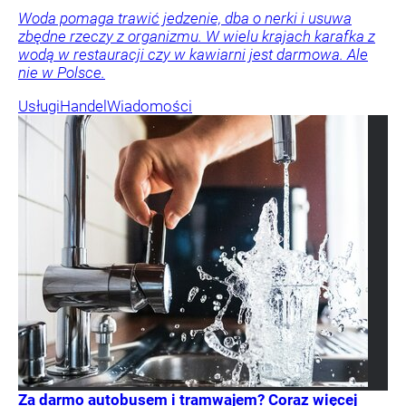
Woda pomaga trawić jedzenie, dba o nerki i usuwa
zbędne rzeczy z organizmu. W wielu krajach karafka z
wodą w restauracji czy w kawiarni jest darmowa. Ale
nie w Polsce.
Usługi
Handel
Wiadomości
Za darmo autobusem i tramwajem? Coraz więcej