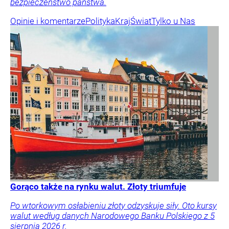
bezpieczeństwo państwa.
Opinie i komentarze
Polityka
Kraj
Świat
Tylko u Nas
Gorąco także na rynku walut. Złoty triumfuje
Po wtorkowym osłabieniu złoty odzyskuje siły. Oto kursy
walut według danych Narodowego Banku Polskiego z 5
sierpnia 2026 r.