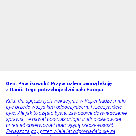
Gen. Pawlikowski: Przywiozłem cenną lekcję
z Danii. Tego potrzebuje dziś cała Europa
Kilka dni spędzonych wakacyjnie w Kopenhadze miało
być przede wszystkim odpoczynkiem. I rzeczywiście
było. Ale jak to często bywa, zawodowe doświadczenie
sprawia, że nawet podczas urlopu trudno całkowicie
przestać obserwować otaczającą rzeczywistość.
Zwłaszcza gdy przez wiele lat odpowiadało się za