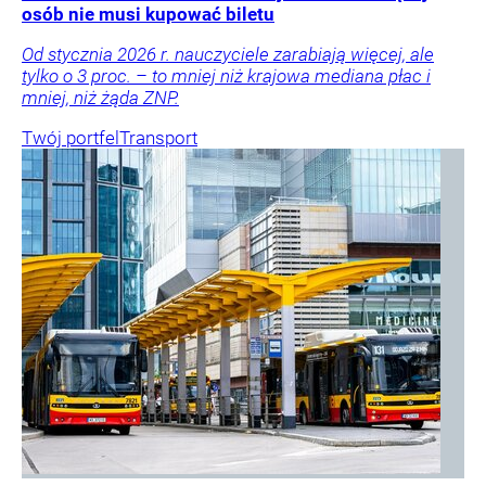
osób nie musi kupować biletu
Od stycznia 2026 r. nauczyciele zarabiają więcej, ale
tylko o 3 proc. – to mniej niż krajowa mediana płac i
mniej, niż żąda ZNP.
Twój portfel
Transport