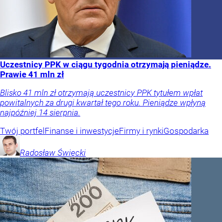
Uczestnicy PPK w ciągu tygodnia otrzymają pieniądze.
Prawie 41 mln zł
Blisko 41 mln zł otrzymają uczestnicy PPK tytułem wpłat
powitalnych za drugi kwartał tego roku. Pieniądze wpłyną
najpóźniej 14 sierpnia.
Twój portfel
Finanse i inwestycje
Firmy i rynki
Gospodarka
Radosław
Święcki