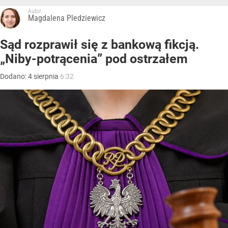
Autor:
Magdalena Pledziewicz
Sąd rozprawił się z bankową fikcją.
„Niby-potrącenia” pod ostrzałem
Dodano:
4
sierpnia
6:32