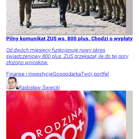
Pilny komunikat ZUS ws. 800 plus. Chodzi o wypłaty
Od dwóch miesięcy funkcjonuje nowy okres
świadczeniowy 800 plus. ZUS przekazał, ile do tej pory
złożono wniosków.
Finanse i inwestycje
Gospodarka
Twój portfel
Radosław
Święcki