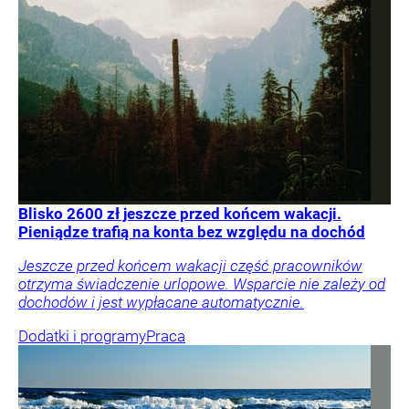
Blisko 2600 zł jeszcze przed końcem wakacji.
Pieniądze trafią na konta bez względu na dochód
Jeszcze przed końcem wakacji część pracowników
otrzyma świadczenie urlopowe. Wsparcie nie zależy od
dochodów i jest wypłacane automatycznie.
Dodatki i programy
Praca