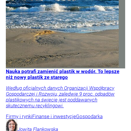
Nauka potrafi zamienić plastik w wodór. To lepsze
niż nowy plastik ze starego
Według oficjalnych danych Organizacji Współpracy
Gospodarczej i Rozwoju, zaledwie 9 proc. odpadów
plastikowych na świecie jest poddawanych
skutecznemu recyklingowi.
Firmy i rynki
Finanse i inwestycje
Gospodarka
Jowita
Flankowska