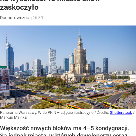
zaskoczyło
Dodano:
wczoraj
16:39
Panorama Warszawy. W tle PKiN – zdjęcie ilustracyjne
/ Źródło:
Shutterstock
/
Markus Mainka
Większość nowych bloków ma 4–5 kondygnacji.
Są jednak miasta, w których deweloperzy coraz