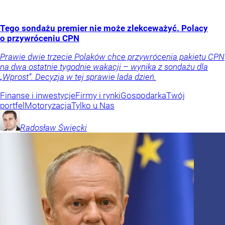
Tego sondażu premier nie może zlekceważyć. Polacy
o przywróceniu CPN
Prawie dwie trzecie Polaków chce przywrócenia pakietu CPN
na dwa ostatnie tygodnie wakacji – wynika z sondażu dla
„Wprost”. Decyzja w tej sprawie lada dzień.
Finanse i inwestycje
Firmy i rynki
Gospodarka
Twój
portfel
Motoryzacja
Tylko u Nas
Radosław
Święcki