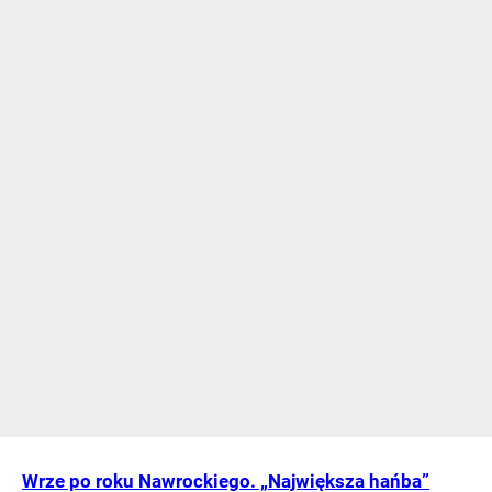
Wrze po roku Nawrockiego. „Największa hańba”