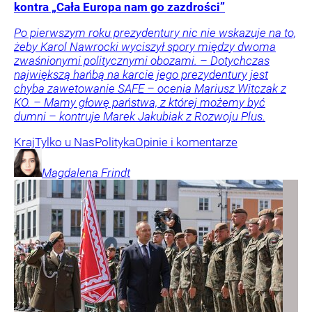
kontra „Cała Europa nam go zazdrości”
Po pierwszym roku prezydentury nic nie wskazuje na to,
żeby Karol Nawrocki wyciszył spory między dwoma
zwaśnionymi politycznymi obozami. – Dotychczas
największą hańbą na karcie jego prezydentury jest
chyba zawetowanie SAFE – ocenia Mariusz Witczak z
KO. – Mamy głowę państwa, z której możemy być
dumni – kontruje Marek Jakubiak z Rozwoju Plus.
Kraj
Tylko u Nas
Polityka
Opinie i komentarze
Magdalena
Frindt