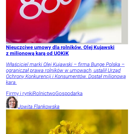
Nieuczciwe umowy dla rolników. Olej Kujawski
z milionową karą od UOKiK
Właściciel marki Olej Kujawski – firma Bunge Polska –
ograniczał prawa rolników w umowach, ustalił Urząd
Ochrony Konkurencji i Konsumentów. Dostał milionową
kara.
Firmy i rynki
Rolnictwo
Gospodarka
Jowita
Flankowska