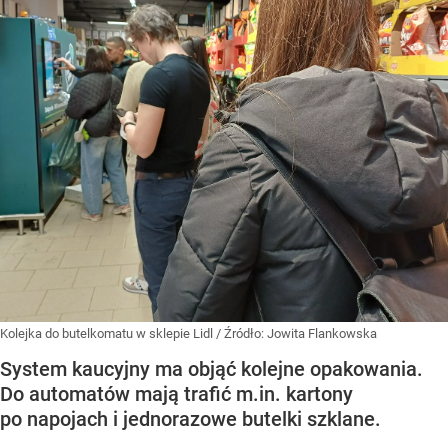
Kolejka do butelkomatu w sklepie Lidl
/ Źródło:
Jowita Flankowska
System kaucyjny ma objąć kolejne opakowania.
Do automatów mają trafić m.in. kartony
po napojach i jednorazowe butelki szklane.