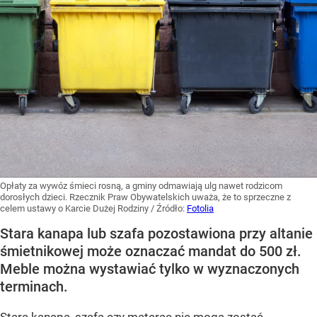
Opłaty za wywóz śmieci rosną, a gminy odmawiają ulg nawet rodzicom
dorosłych dzieci. Rzecznik Praw Obywatelskich uważa, że to sprzeczne z
celem ustawy o Karcie Dużej Rodziny
/ Źródło:
Fotolia
Stara kanapa lub szafa pozostawiona przy altanie
śmietnikowej może oznaczać mandat do 500 zł.
Meble można wystawiać tylko w wyznaczonych
terminach.
Stara kanapa, szafa czy materac nie mogą zostać