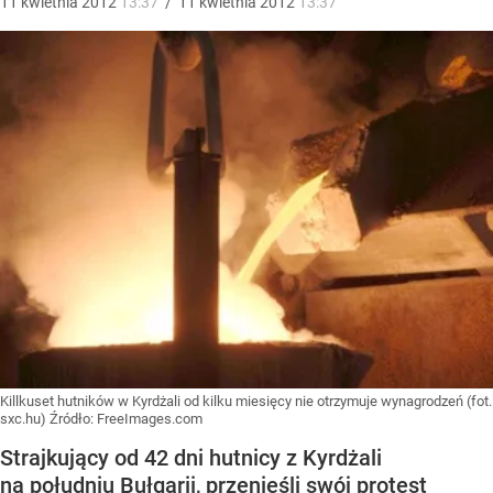
11
kwietnia
2012
13:37
/
11
kwietnia
2012
13:37
Killkuset hutników w Kyrdżali od kilku miesięcy nie otrzymuje wynagrodzeń (fot.
sxc.hu)
Źródło:
FreeImages.com
Strajkujący od 42 dni hutnicy z Kyrdżali
na południu Bułgarii, przenieśli swój protest