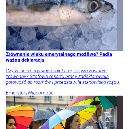
Zrównanie wieku emerytalnego możliwe? Padła
ważna deklaracja
Czy wiek emerytalny kobiet i mężczyzn zostanie
zrównany? Szefowa resortu pracy zadeklarowała
gotowość do rozmów i przedstawiła stanowisko rządu.
Emerytury
Wiadomości