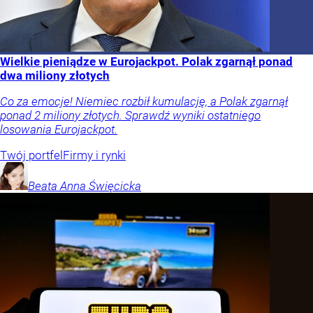
Wielkie pieniądze w Eurojackpot. Polak zgarnął ponad
dwa miliony złotych
Co za emocje! Niemiec rozbił kumulację, a Polak zgarnął
ponad 2 miliony złotych. Sprawdź wyniki ostatniego
losowania Eurojackpot.
Twój portfel
Firmy i rynki
Beata Anna
Święcicka