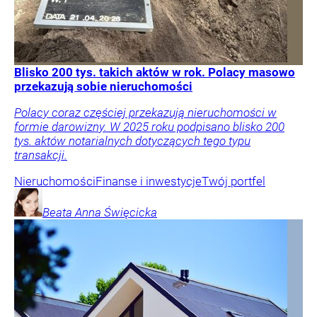
Blisko 200 tys. takich aktów w rok. Polacy masowo
przekazują sobie nieruchomości
Polacy coraz częściej przekazują nieruchomości w
formie darowizny. W 2025 roku podpisano blisko 200
tys. aktów notarialnych dotyczących tego typu
transakcji.
Nieruchomości
Finanse i inwestycje
Twój portfel
Beata Anna
Święcicka