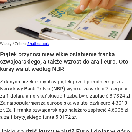
Waluty
/ Źródło:
Shutterstock
Piątek przynosi niewielkie osłabienie franka
szwajcarskiego, a także wzrost dolara i euro. Oto
kursy walut według NBP.
Z danych przekazanych w piątek przed południem przez
Narodowy Bank Polski (NBP) wynika, że w dniu 7 sierpnia
za 1 dolara amerykańskiego trzeba było zapłacić 3,7324 zł.
Za najpopularniejszą europejską walutę, czyli euro 4,3010
zł. Za 1 franka szwajcarskiego należało zapłacić 4,6005 zł,
a za 1 brytyjskiego funta 5,0172 zł.
Jakie są dziś kursy walut? Euro i dolar w górę,