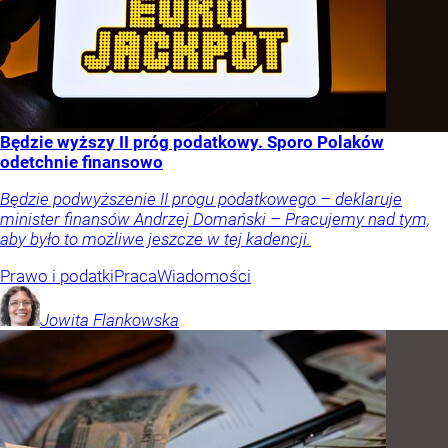
Będzie wyższy II próg podatkowy. Sporo Polaków
odetchnie finansowo
Będzie podwyższenie II progu podatkowego – deklaruje
minister finansów Andrzej Domański – Pracujemy nad tym,
aby było to możliwe jeszcze w tej kadencji.
Prawo i podatki
Praca
Wiadomości
Jowita
Flankowska