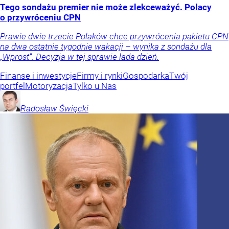
Tego sondażu premier nie może zlekceważyć. Polacy
o przywróceniu CPN
Prawie dwie trzecie Polaków chce przywrócenia pakietu CPN
na dwa ostatnie tygodnie wakacji – wynika z sondażu dla
„Wprost”. Decyzja w tej sprawie lada dzień.
Finanse i inwestycje
Firmy i rynki
Gospodarka
Twój
portfel
Motoryzacja
Tylko u Nas
Radosław
Święcki