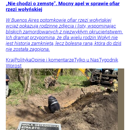
„Nie chodzi o zemstę”. Mocny apel w sprawie ofiar
rzezi wołyńskiej
W Buenos Aires potomkowie ofiar rzezi wołyńskiej
wciąż pokazują rodzinne zdjęcia i listy, wspominając
bliskich zamordowanych z niezwykłym okrucieństwem.
Ich dramat przypomina, że dla wielu rodzin Wołyń nie
jest historią zamkniętą, lecz bolesną raną, która do dziś
nie została zagojona.
Kraj
Polityka
Opinie i komentarze
Tylko u Nas
Tygodnik
Wprost