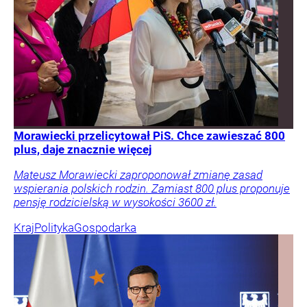
Morawiecki przelicytował PiS. Chce zawieszać 800
plus, daje znacznie więcej
Mateusz Morawiecki zaproponował zmianę zasad
wspierania polskich rodzin. Zamiast 800 plus proponuje
pensję rodzicielską w wysokości 3600 zł.
Kraj
Polityka
Gospodarka