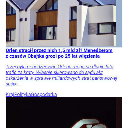
Orlen stracił przez nich 1,5 mld zł? Menedżerom
z czasów Obajtka grozi po 25 lat więzienia
Trzej byli menedżerowie Orlenu mogą na długie lata
trafić za kraty. Właśnie skierowano do sądu akt
oskarżenia w sprawie miliardowych strat państwowej
spółki.
Kraj
Polityka
Gospodarka