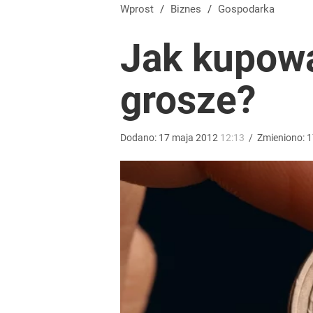
Wprost
/
Biznes
/
Gospodarka
Jak kupowa
grosze?
Dodano:
17
maja
2012
12:13
/
Zmieniono:
1