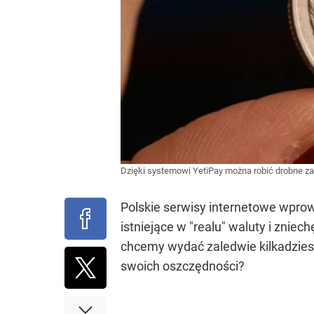
Dzięki systemowi YetiPay można robić drobne zak
Polskie serwisy internetowe wprowa
istniejące w "realu" waluty i zni
chcemy wydać zaledwie kilkadziesiąt
swoich oszczędności?