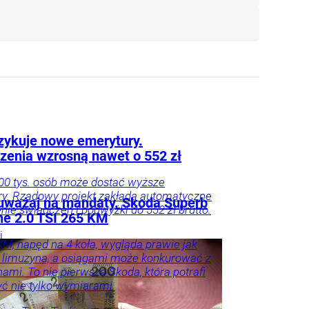
zykuje nowe emerytury.
zenia wzrosną nawet o 552 zł
0 tys. osób może dostać wyższe
y. Rządowy projekt zakłada automatyczne
 uważaj na mandaty. Skoda Superb
enie świadczeń i podwyżki do 552 zł brutto.
ine 2.0 TSI 265 KM
i
M, napęd na 4 koła, wygląda prawie jak
je
Twój
 limuzyna, a osiągami może konkurować z
hami. To nie pierwsza Skoda, która potrafi
ć nie tylko wymiarami.