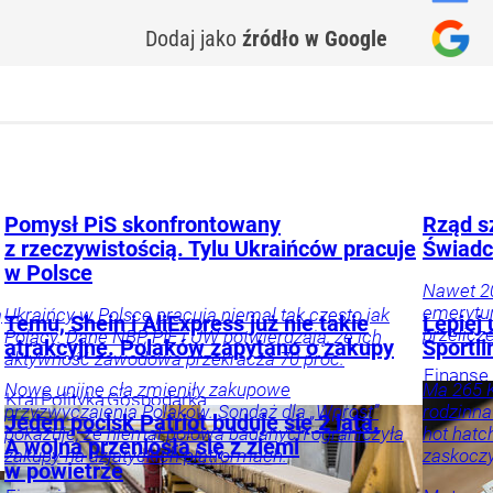
Dodaj jako
źródło w Google
Pomysł PiS skonfrontowany
Rząd s
z rzeczywistością. Tylu Ukraińców pracuje
Świadc
w Polsce
Nawet 20
emerytur
ą
Ukraińcy w Polsce pracują niemal tak często jak
Temu, Shein i AliExpress już nie takie
Lepiej
przelicz
Polacy. Dane NBP, PIE i UW potwierdzają, że ich
atrakcyjne. Polaków zapytano o zakupy
Sportl
aktywność zawodowa przekracza 70 proc.
Finanse 
Nowe unijne cła zmieniły zakupowe
Ma 265 K
inwestyc
Kraj
Polityka
Gospodarka
przyzwyczajenia Polaków. Sondaż dla „Wprost”
rodzinna
portfel
Jeden pocisk Patriot buduje się 2 lata.
pokazuje, że niemal połowa badanych ograniczyła
hot hatc
A wojna przeniosła się z ziemi
zakupy na azjatyckich platformach.
zaskoczy
w powietrze