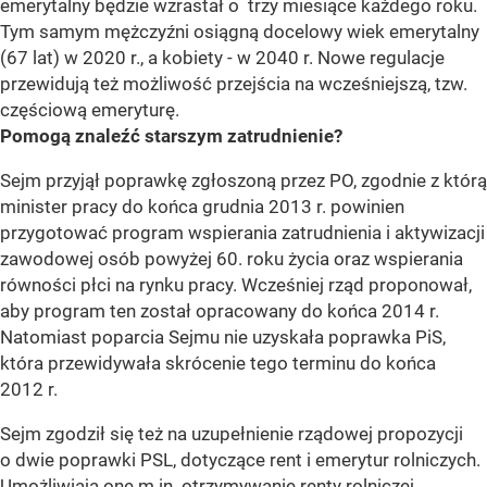
emerytalny będzie wzrastał o trzy miesiące każdego roku.
Tym samym mężczyźni osiągną docelowy wiek emerytalny
(67 lat) w 2020 r., a kobiety - w 2040 r. Nowe regulacje
przewidują też możliwość przejścia na wcześniejszą, tzw.
częściową emeryturę.
Pomogą znaleźć starszym zatrudnienie?
Sejm przyjął poprawkę zgłoszoną przez PO, zgodnie z którą
minister pracy do końca grudnia 2013 r. powinien
przygotować program wspierania zatrudnienia i aktywizacji
zawodowej osób powyżej 60. roku życia oraz wspierania
równości płci na rynku pracy. Wcześniej rząd proponował,
aby program ten został opracowany do końca 2014 r.
Natomiast poparcia Sejmu nie uzyskała poprawka PiS,
która przewidywała skrócenie tego terminu do końca
2012 r.
Sejm zgodził się też na uzupełnienie rządowej propozycji
o dwie poprawki PSL, dotyczące rent i emerytur rolniczych.
Umożliwiają one m.in. otrzymywanie renty rolniczej