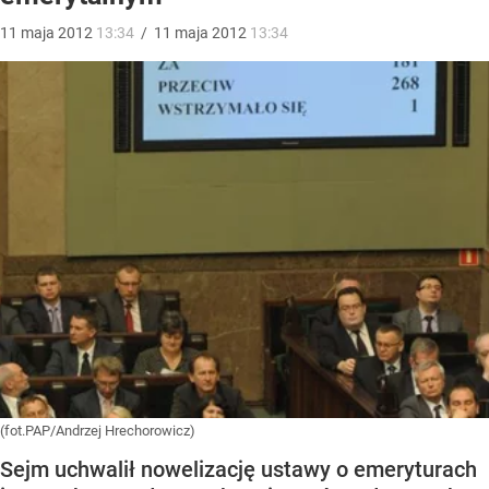
11
maja
2012
13:34
/
11
maja
2012
13:34
(fot.PAP/Andrzej Hrechorowicz)
Sejm uchwalił nowelizację ustawy o emeryturach