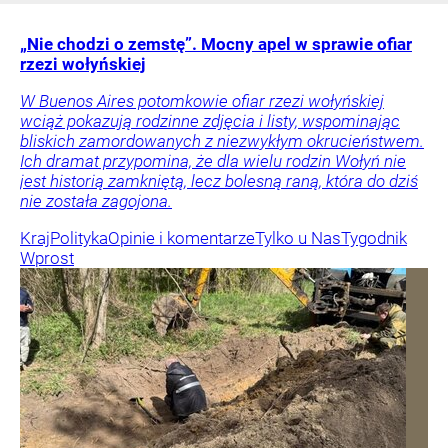
„Nie chodzi o zemstę”. Mocny apel w sprawie ofiar
rzezi wołyńskiej
W Buenos Aires potomkowie ofiar rzezi wołyńskiej
wciąż pokazują rodzinne zdjęcia i listy, wspominając
bliskich zamordowanych z niezwykłym okrucieństwem.
Ich dramat przypomina, że dla wielu rodzin Wołyń nie
jest historią zamkniętą, lecz bolesną raną, która do dziś
nie została zagojona.
Kraj
Polityka
Opinie i komentarze
Tylko u Nas
Tygodnik
Wprost