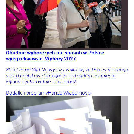
Obietnic wyborczych nie sposób w Polsce
wyegzekwować. Wybory 2027
30 lat temu Sąd Najwyższy wskazał, że Polacy nie mogą
się od polityków domagać przed sądem spełnienia
wyborczych obietnic. Dlaczego?
Dodatki i programy
Handel
Wiadomości