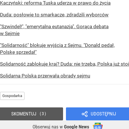
Kaczyński: reforma Tuska uderza w prawo do życia
Duda: posłowie to smarkacze, zdradzili wyborców
"Szwindel!", "emerytalna eutanazja". Gorąca debata
w Sejmie
"Solidarność" blokuje wyjścia z Sejmu. "Donald pedał,
Polskę sprzedał"
Solidarność zablokuje kraj? Duda: nie trzeba, Polska już stoi
Solidarna Polska przerwała obrady sejmu
Gospodarka
SKOMENTUJ
UDOSTĘPNIJ
3
Obserwuj nas
w
Google News