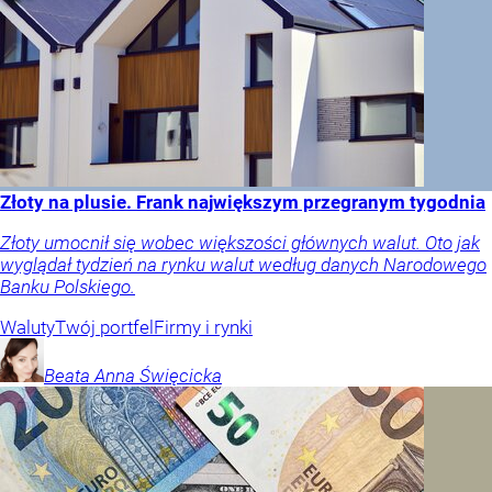
Złoty na plusie. Frank największym przegranym tygodnia
Złoty umocnił się wobec większości głównych walut. Oto jak
wyglądał tydzień na rynku walut według danych Narodowego
Banku Polskiego.
Waluty
Twój portfel
Firmy i rynki
Beata Anna
Święcicka