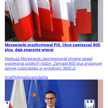
Morawiecki przelicytował PiS. Chce zawieszać 800
plus, daje znacznie więcej
Mateusz Morawiecki zaproponował zmianę zasad
wspierania polskich rodzin. Zamiast 800 plus proponuje
pensję rodzicielską w wysokości 3600 zł.
Kraj
Polityka
Gospodarka