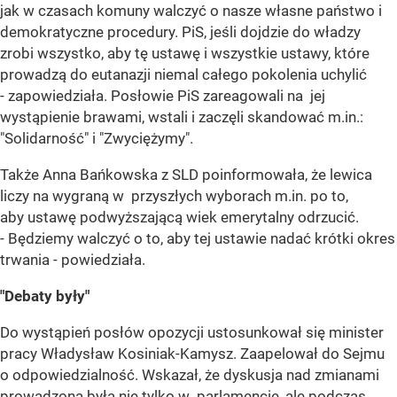
jak w czasach komuny walczyć o nasze własne państwo i
demokratyczne procedury. PiS, jeśli dojdzie do władzy
zrobi wszystko, aby tę ustawę i wszystkie ustawy, które
prowadzą do eutanazji niemal całego pokolenia uchylić
- zapowiedziała. Posłowie PiS zareagowali na jej
wystąpienie brawami, wstali i zaczęli skandować m.in.:
"Solidarność" i "Zwyciężymy".
Także Anna Bańkowska z SLD poinformowała, że lewica
liczy na wygraną w przyszłych wyborach m.in. po to,
aby ustawę podwyższającą wiek emerytalny odrzucić.
- Będziemy walczyć o to, aby tej ustawie nadać krótki okres
trwania - powiedziała.
"Debaty były"
Do wystąpień posłów opozycji ustosunkował się minister
pracy Władysław Kosiniak-Kamysz. Zaapelował do Sejmu
o odpowiedzialność. Wskazał, że dyskusja nad zmianami
prowadzona była nie tylko w parlamencie, ale podczas