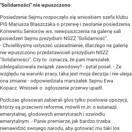
"Solidarności" nie wpuszczono
Posiedzenie Sejmu rozpoczęło się wnioskiem szefa klubu
PiS Mariusza Błaszczaka o przerwę i zwołanie posiedzenia
Konwentu Seniorów ws. niewpuszczenia na galerię sali
posiedzeń Sejmu prezydium NSZZ "Solidarność".
- Chcielibyśmy usłyszeć uzasadnienie, dlaczego na galerię
nie wpuszczono przedstawicieli prezydium NSZZ
"Solidarności". Czy to oznacza, że pani marszałek
zdelegalizowała związek zawodowy? - pytał poseł. - Ze
względu na warunki pracy, taka jest moja decyzja i nie ulega
ona zmianie - odpowiedziała marszałek Sejmu Ewa
Kopacz. Wniosek o ogłoszenie przerwy upadł.
Podczas głosowań zabierali głos tylko posłowie opozycji,
którzy są przeciwni reformie, mówili m.in. o eutanazji
emerytalnej, głodowych emeryturach i szwindlu
emerytalnym. - Panie premierze, jak bardzo trzeba
nienawidzić swojego narodu, aby gotować mu taki los