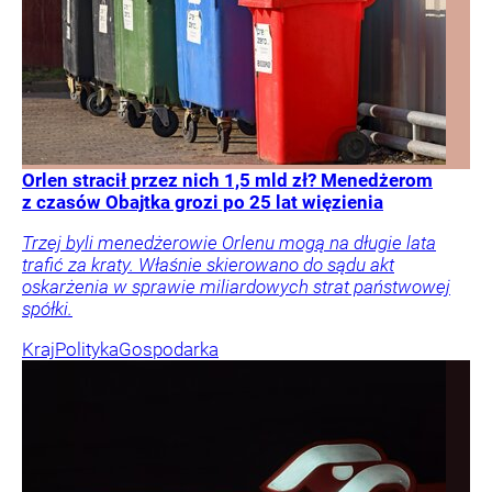
Orlen stracił przez nich 1,5 mld zł? Menedżerom
z czasów Obajtka grozi po 25 lat więzienia
Trzej byli menedżerowie Orlenu mogą na długie lata
trafić za kraty. Właśnie skierowano do sądu akt
oskarżenia w sprawie miliardowych strat państwowej
spółki.
Kraj
Polityka
Gospodarka