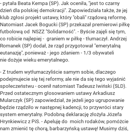
- pytała Beata Kempa (SP). Jak oceniła, "jest to czarny
dzień dla polskiej demokracji". Zapowiedziała także, że jej
klub zgłosi projekt ustawy, który "obali" rządową reformę.
Natomiast Jacek Bogucki (SP) przekazał premierowi piłkę
futbolową od NSZZ "Solidarność". - Byście zajęli się tym,
co robicie najlepiej - graniem w piłkę - tłumaczył. Andrzej
Romanek (SP) dodał, że rząd przygotował "emerytalną
eutanazję", ponieważ - jego zdaniem - 1/3 obywateli
nie dożyje wieku emerytalnego.
- Z trudem wytłumaczyliście samym sobie, dlaczego
podejmujecie się tej reformy, ale nie da się tego wyjaśnić
społeczeństwu - ocenił natomiast Tadeusz Iwiński (SLD).
Przed ostatecznym głosowaniem ustawy Arkadiusz
Mularczyk (SP) zapowiedział, że jeżeli jego ugrupowanie
będzie rządziło w następnej kadencji, to przywróci stary
system emerytalny. Podobną deklarację złożyła Józefa
Hrynkiewicz z PiS. - Apeluję do moich rodaków, pomóżcie
nam zmienić tę chorą, barbarzyńską ustawę! Musimy dziś,