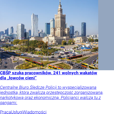
CBŚP szuka pracowników. 241 wolnych wakatów
dla „łowców cieni”
Centralne Biuro Śledcze Policji to wyspecjalizowana
jednostka, która zwalcza przestępczość zorganizowaną,
narkotykową oraz ekonomiczną. Policjanci walczą tu z
gangami.
Praca
Usługi
Wiadomości