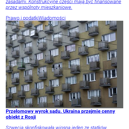
zasadami. Konstrukcyjne części mają być finansowane
przez wspólnoty mieszkaniowe.
Prawo i podatki
Wiadomości
Przełomowy wyrok sądu. Ukraina przejmie cenny
obiekt z Rosji
Szwecja skonfiskowała wiosną jeden ze statków