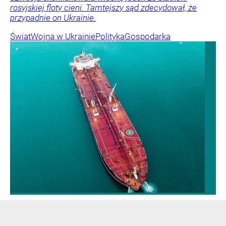
rosyjskiej floty cieni. Tamtejszy sąd zdecydował, że
przypadnie on Ukrainie.
Świat
Wojna w Ukrainie
Polityka
Gospodarka