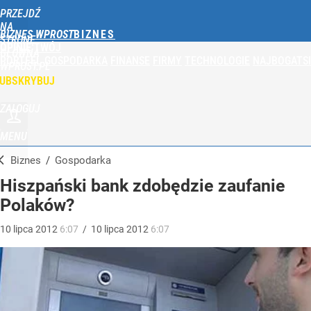
PRZEJDŹ
NA
BIZNES WPROST
STRONĘ
OPINIE
TWÓJ
GŁÓWNĄ
PORTFEL
GOSPODARKA
FINANSE
FIRMY
TECHNOLOGIE
NAJBOGATSI
WPROST.PL
UBSKRYBUJ
ZALOGUJ
MENU
Biznes
/
Gospodarka
Hiszpański bank zdobędzie zaufanie
Polaków?
10
lipca
2012
6:07
/
10
lipca
2012
6:07