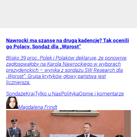
Nawrocki ma szansę na drugą kadencję? Tak ocenili
go Polacy. Sondaż dla „Wprost”
Blisko 39 proc. Polek i Polaków deklaruje, że ponownie
zagłosowałoby na Karola Nawrockiego w wyborach
prezydenckich – wynika z sondażu SW Research dla
„Wprost”. Grupa krytyków głowy państwa jest
liczniejsza.
Sondaże
Kraj
Tylko u Nas
Polityka
Opinie i komentarze
Magdalena
Frindt