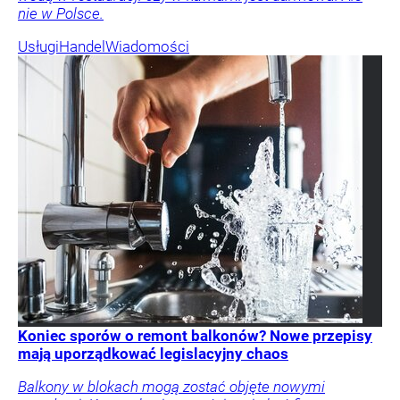
nie w Polsce.
Usługi
Handel
Wiadomości
Koniec sporów o remont balkonów? Nowe przepisy
mają uporządkować legislacyjny chaos
Balkony w blokach mogą zostać objęte nowymi