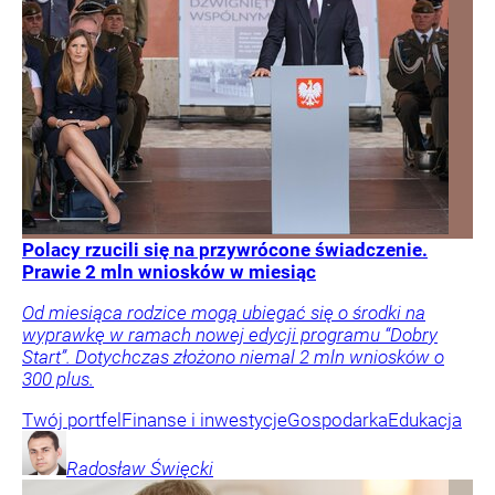
Polacy rzucili się na przywrócone świadczenie.
Prawie 2 mln wniosków w miesiąc
Od miesiąca rodzice mogą ubiegać się o środki na
wyprawkę w ramach nowej edycji programu “Dobry
Start”. Dotychczas złożono niemal 2 mln wniosków o
300 plus.
Twój portfel
Finanse i inwestycje
Gospodarka
Edukacja
Radosław
Święcki