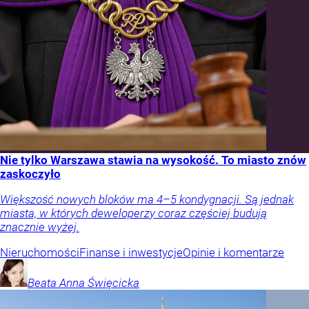
Nie tylko Warszawa stawia na wysokość. To miasto znów
zaskoczyło
Większość nowych bloków ma 4–5 kondygnacji. Są jednak
miasta, w których deweloperzy coraz częściej budują
znacznie wyżej.
Nieruchomości
Finanse i inwestycje
Opinie i komentarze
Beata Anna
Święcicka