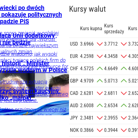
wiecki po dwóch
Kursy walut
 pokazuje politycznych
padzie PiS
Kurs
Kurs kupna
Kurs
sprzedaży
 sporo zmienić w polskiej
płacą Unii dodatkowy
SW Research dla „Wprost”
 nie będzie
zgodę na
USD
3.6966
3.7712
3.73
 partia będzie największym
 na podany
ualnych zmian.
ędzie wiadomo, jak wysoki
informacji
EUR
4.2598
4.3458
4.30
łaci tysiące polskich firm do
Agencji
historii”. Minister
ramach Corporate Resource for
Reklamowej
CHF
4.5725
4.6649
4.60
ryzysie wodnym w Polsce
 o.o. w imieniu
GBP
4.9709
5.0713
5.02
a zlecenie jej
ajtrudniejszą sytuacją
ii – ocenił minister energii
znesowych.
rzyć system kaucyjny.
CAD
2.6281
2.6811
2.65
nił jednak, że bezpieczeństwo
ylko „małpki”
e jest zagrożone.
 SIĘ
AUD
2.6008
2.6534
2.62
rótce przyjmować więcej niż
e nad zmianami, ale nie
JPY
2.3481
2.3955
2.36
 trafią do systemu
NOK
0.3866
0.3944
0.39