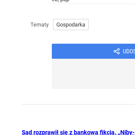
Gospodarka
UDO
Sąd rozprawił się z bankową fikcją. „Niby-