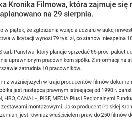
 Kronika Filmowa, która zajmuje się 
zaplanowano na 29 sierpnia.
 w piątek, że zgłoszenia wzięcia udziału w aukcji inwes
wa w licytacji wynosi 79 tys. zł, co stanowi niespełna 
karb Państwa, który planuje sprzedać 85-proc. pakiet ud
nie uprawnionym pracownikom spółki. Z informacji na st
rszawie zatrudnia 10 pracowników.
m z ważniejszych w kraju producentów filmów dokumental
półka jest następcą prawnym istniejącej od 1990 r. pańs
, HBO, CANAL+, PISF, MEDIA Plus i Regionalnymi Fundu
 zestawami montażowymi. Jako producent Polskiej Kron
rzemian, jest również właścicielem praw do 250 filmów