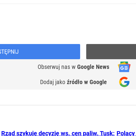
STĘPNIJ
Obserwuj nas
w
Google News
Dodaj jako
źródło w Google
Rząd szykuje decyzję ws. cen paliw. Tusk:
Polacy