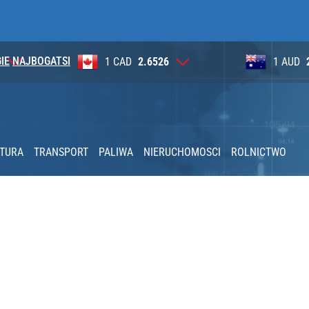
IE
NAJBOGATSI
6
1 AUD
2.6284
100 JP
jmy jeszcze 48 godzin
lnej kolekcji kapsułowej
KTURA
TRANSPORT
PALIWA
NIERUCHOMOSCI
ROLNICTWO
nia” pod ostrzałem