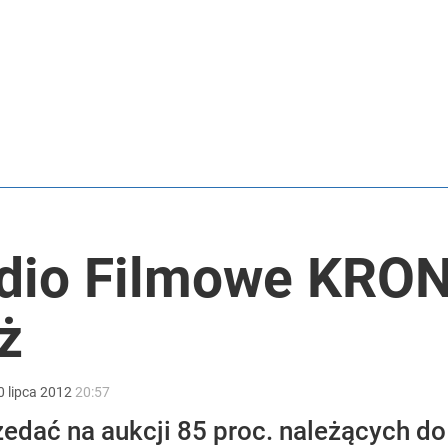
2030 roku?
i. Tego potrzebuje dziś cała Europa
udio Filmowe KRO
ż
0
lipca
2012
20:57
edać na aukcji 85 proc. należących do