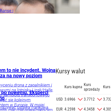
w
inanse i
je
Firmy
spodarka
em to nie incydent. Wojna
Kursy walut
za na nowy poziom
Kurs
yceniu drona z zapalnikiem i
Kurs kupna
Kurs
sprzedaży
ymi na lotnisku Lipsk/Halle,
 po nowemu. Eksperci
go samolotu transportowego
no
zgodę na
USD
3.6966
3.7712
3.73
wać się kolejnym
 na podany
ntem w Europie. W mojej
owiązywać ustawa frankowa.
informacji
EUR
4.2598
4.3458
4.30
zymś znacznie poważniejszym.