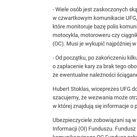
- Wiele osób jest zaskoczonych ską
w czwartkowym komunikacie UFG, E
które monitoruje bazę polis komu
motocykla, motoroweru czy ciągni
(OC). Musi je wykupić najpóźniej w 
- Od początku, po zakończeniu kil
o zapłacenie kary za brak tego ob
że ewentualne należności ściągan
Hubert Stoklas, wiceprezes UFG dod
szacujemy, że wezwania może otrz
w której znajdują się informacje 
Ubezpieczyciele zobowiązani są w 
Informacji (OI) Funduszu. Fundusz 