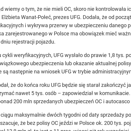
d wiemy o tym, że nie mieli OC, skoro nie kontrolowała i
lżbieta Wanat-Połeć, prezes UFG. Dodała, że od począt
nikacyjnych i wykrywa przerwy w ubezpieczeniu danego 
ka zarejestrowanego w Polsce ma obowiązek mieć ważne
dniu rejestracji pojazdu.
ku cykli weryfikacyjnych, UFG wysłało do prawie 1,8 ty
owiązkowego ubezpieczenia lub okazanie aktualnej polisy
e są następnie na wniosek UFG w trybie administracyjny
ał, że do końca roku UFG będzie się starał zakończyć ja
ymać nawet 5 tys. osób – zapowiedział w komunikacie. 
o ponad 200 mln sprzedanych ubezpieczeń OC i autocasco (
ciągu maksymalnie dwóch tygodni od daty sprzedaży pol
szacuje, że bez polisy OC jeździ w Polsce ok. 200 tys. p