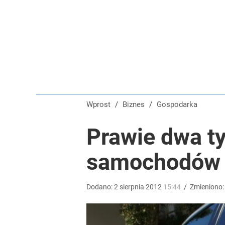
Farmacja: wzrost pod presją. co czeka branżę do 
dodaj
Prawdziwa wartość różnorodności
dodaj
Wprost
/
Biznes
/
Gospodarka
Nawrocki ma szansę na drugą kadencję? Tak ocenil
Prawie dwa t
samochodów
1
Dodano:
2
sierpnia
2012
15:44
/
Zmieniono