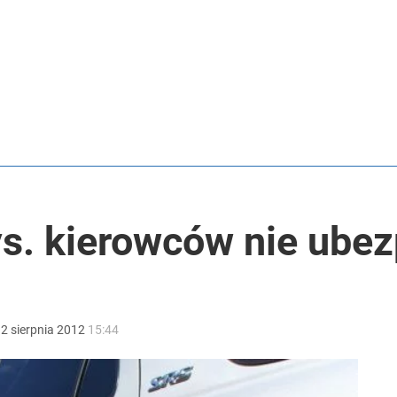
2030 roku?
i go Polacy. Sondaż dla „Wprost”
ys. kierowców nie ubez
:
2
sierpnia
2012
15:44