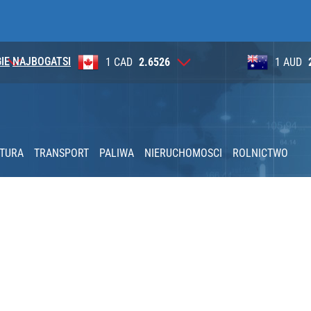
IE
NAJBOGATSI
6
1 AUD
2.6284
100 JP
lnej kolekcji kapsułowej
niu limitu. Kluczowy jest jeden warunek
KTURA
TRANSPORT
PALIWA
NIERUCHOMOSCI
ROLNICTWO
nia” pod ostrzałem