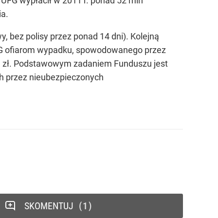
. UFG wypłacił w 2011 r. ponad 52 mln
ia.
 bez polisy przez ponad 14 dni). Kolejną
FG ofiarom wypadku, spowodowanego przez
ln zł. Podstawowym zadaniem Funduszu jest
przez nieubezpieczonych
SKOMENTUJ
1