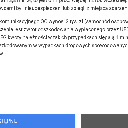
13,8 mln zł, to jest o 11 proc. więcej niż rok wcześniej
cami byli nieubezpieczeni lub zbiegli z miejsca zdarzen
omunikacyjnego OC wynosi 3 tys. zł (samochód osobowy,
czenia jest zwrot odszkodowania wypłaconego przez U
FG kwoty należności w takich przypadkach sięgają 1 m
szkodowanym w wypadkach drogowych spowodowanych 
w.
STĘPNIJ