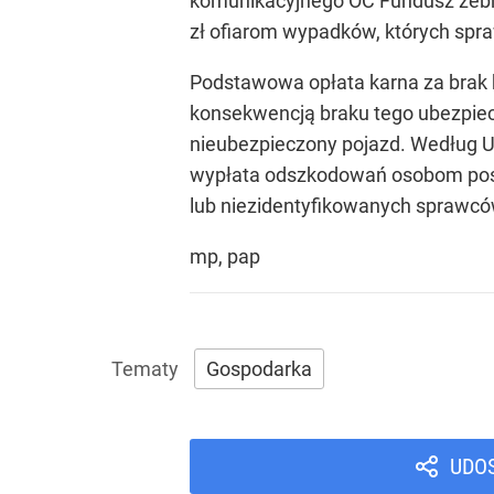
komunikacyjnego OC Fundusz zebrał 
zł ofiarom wypadków, których spraw
Podstawowa opłata karna za brak k
konsekwencją braku tego ubezpie
nieubezpieczony pojazd. Według U
wypłata odszkodowań osobom po
lub niezidentyfikowanych sprawcó
mp, pap
Gospodarka
UDO