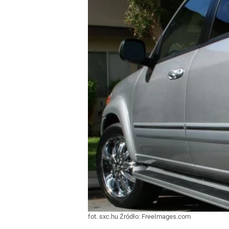
fot. sxc.hu
Źródło:
FreeImages.com